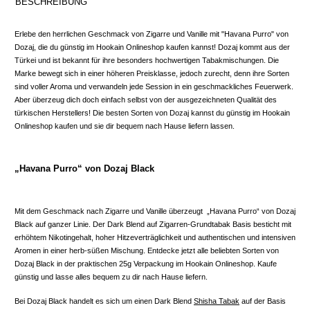
BESCHREIBUNG
Erlebe den herrlichen Geschmack von Zigarre und Vanille mit "Havana Purro" von
Dozaj, die du günstig im Hookain Onlineshop kaufen kannst! Dozaj kommt aus der
Türkei und ist bekannt für ihre besonders hochwertigen Tabakmischungen. Die
Marke bewegt sich in einer höheren Preisklasse, jedoch zurecht, denn ihre Sorten
sind voller Aroma und verwandeln jede Session in ein geschmackliches Feuerwerk.
Aber überzeug dich doch einfach selbst von der ausgezeichneten Qualität des
türkischen Herstellers! Die besten Sorten von Dozaj kannst du günstig im Hookain
Onlineshop kaufen und sie dir bequem nach Hause liefern lassen.
„Havana Purro“ von Dozaj Black
Mit dem Geschmack nach Zigarre und Vanille überzeugt „Havana Purro“ von Dozaj
Black auf ganzer Linie. Der Dark Blend auf Zigarren-Grundtabak Basis besticht mit
erhöhtem Nikotingehalt, hoher Hitzeverträglichkeit und authentischen und intensiven
Aromen in einer herb-süßen Mischung. Entdecke jetzt alle beliebten Sorten von
Dozaj Black in der praktischen 25g Verpackung im Hookain Onlineshop. Kaufe
günstig und lasse alles bequem zu dir nach Hause liefern.
Bei Dozaj Black handelt es sich um einen Dark Blend
Shisha Tabak
auf der Basis