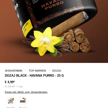
SHISHATABAK
TOP MARKEN
DOZAJ
DOZAJ BLACK - HAVANA PURRO - 25 G
€ 4,99*
(€ 199,60* / 1 kg)
Preise inkl. MwSt. zzgl. Versandkosten
Vanille
Zigarre