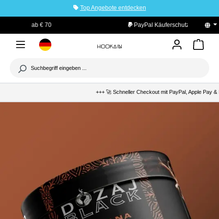
Top Angebote entdecken
tinhalt springen
PayPal Käuferschutz
+++ 🚀 Schneller Checkout mit PayPal, Apple Pay & K