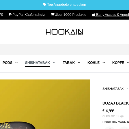
Top Angebote entdecken
70
PayPal Käuferschutz
Über 1000 Produkte
Early Access & Angeb
PODS
SHISHATABAK
TABAK
KOHLE
KÖPFE
SHISHATABAK
DOZAJ BLACK 
€ 4,99*
(€ 199,60* / 1 kg)
Preise inkl. MwSt. 