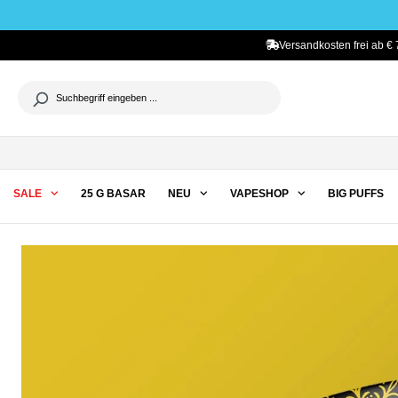
he springen
Zur Hauptnavigation springen
Versandkosten frei ab € 
SALE
25 G BASAR
NEU
VAPESHOP
BIG PUFFS