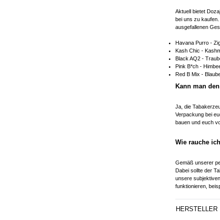
Aktuell bietet Doz
bei uns zu kaufen.
ausgefallenen Gesc
Havana Purro - Zig
Kash Chic - Kashm
Black AQ2 - Traub
Pink B*ch - Himbee
Red B Mix - Blaub
Kann man den 
Ja, die Tabakerzeu
Verpackung bei eu
bauen und euch vo
Wie rauche ic
Gemäß unserer per
Dabei sollte der T
unsere subjektive
funktionieren, bei
HERSTELLER