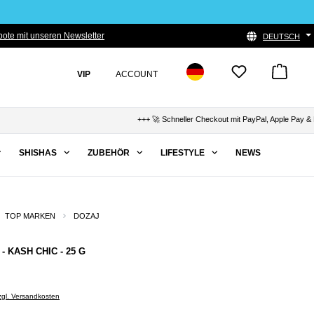
ote mit unseren Newsletter
DEUTSCH
VIP
ACCOUNT
+++ 🚀 Schneller Checkout mit PayPal, Apple Pay & Klar
SHISHAS
ZUBEHÖR
LIFESTYLE
NEWS
TOP MARKEN
DOZAJ
- KASH CHIC - 25 G
zzgl. Versandkosten