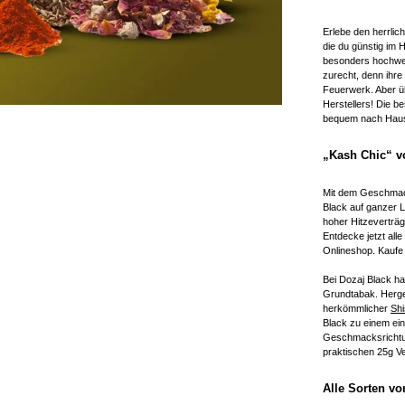
Erlebe den herrli
die du günstig im 
besonders hochwer
zurecht, denn ihre
Feuerwerk. Aber ü
Herstellers! Die b
bequem nach Hause
„Kash Chic“ v
Mit dem Geschmack
Black auf ganzer L
hoher Hitzeverträg
Entdecke jetzt all
Onlineshop. Kaufe 
Bei Dozaj Black h
Grundtabak. Herges
herkömmlicher
Sh
Black zu einem ein
Geschmacksrichtung
praktischen 25g Ve
Alle Sorten vo