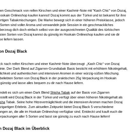
chen Geschmack von reifen Kirschen und einer Kashmir-Note mit "Kash Chic" von Dozaj,
Hookain Onlineshop kaufen kannst! Dozaj kommt aus der Türkei und ist bekannt für ihre
tigen Tabakmischungen. Die Marke bewegt sich in einer höheren Preisklasse, jedoch
 Sorten sind voller Aroma und verwandeln jede Session in ein geschmackliches
berzeug dich doch einfach selbst von der ausgezeichneten Qualität des türkischen
esten Sorten von Dozaj kannst du günstig im Hookain Onlineshop kaufen und sie dir
 liefern lassen.
on Dozaj Black
 nach reifen Kirschen und einer Kashmir-Note überzeugt „Kash Chic“ von Dozaj
inie. Der Dark Blend auf Zigarren-Grundtabak Basis besticht mit erhöhtem Nikotingehalt,
lichkeit und authentischen und intensiven Aromen in einer würzig-süßen Mischung.
e beliebten Sorten von Dozaj Black in der praktischen 25g Verpackung im Hookain
günstig und lasse alles bequem zu dir nach Hause liefern.
andelt es sich um einen Dark Blend
Shisha Tabak
auf der Basis von Zigarren
tellt wird Dozaj Black in der Türkei und verfügt über einen höheren Nikotingehalt als
isha
Tabak. Seine hohe Hitzeverträglichkeit und die intensiven Aromen machen Dozaj
zigartigen Erlebnis. Zum aktuellen Zeitpunkt bietet Dozaj Black 5 verschiedene
en an, die alle im Hookain Onlineshop verfügbar sind. Entdeckt und kauft euch die
rpackungen aller 5 Sorten und lasst sie günstig zu euch nach Hause liefern!
n Dozaj Black im Überblick