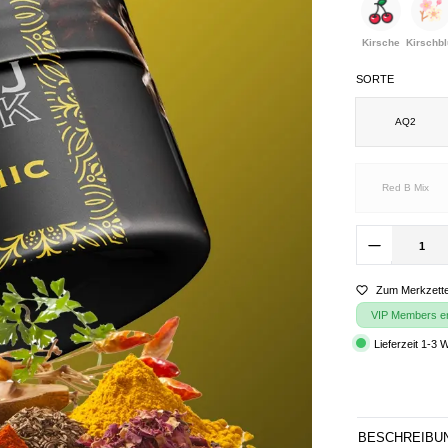
Kirsche
Kirschbl
SORTE
AQ2
Red B Mix
Zum Merkzette
VIP Members erh
Lieferzeit 1-3 
BESCHREIBU