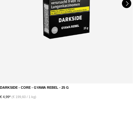
DARKSIDE - CORE - GYAWA REBEL - 25 G
D
DETAILS
€ 4,99*
(€ 199,60 / 1 kg)
€ 