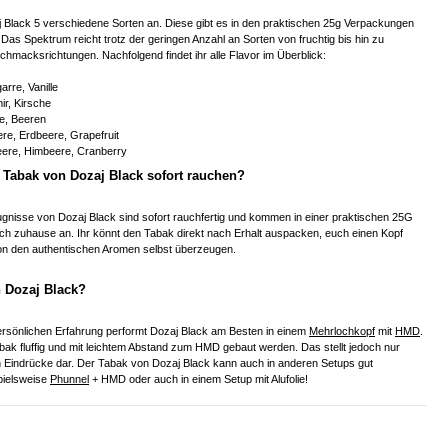
aj Black 5 verschiedene Sorten an. Diese gibt es in den praktischen 25g Verpackungen
 Das Spektrum reicht trotz der geringen Anzahl an Sorten von fruchtig bis hin zu
hmacksrichtungen. Nachfolgend findet ihr alle Flavor im Überblick:
arre, Vanille
ir, Kirsche
e, Beeren
re, Erdbeere, Grapefruit
eere, Himbeere, Cranberry
Tabak von Dozaj Black sofort rauchen?
gnisse von Dozaj Black sind sofort rauchfertig und kommen in einer praktischen 25G
ch zuhause an. Ihr könnt den Tabak direkt nach Erhalt auspacken, euch einen Kopf
n den authentischen Aromen selbst überzeugen.
h Dozaj Black?
sönlichen Erfahrung performt Dozaj Black am Besten in einem
Mehrlochkopf
mit
HMD
.
abak fluffig und mit leichtem Abstand zum HMD gebaut werden. Das stellt jedoch nur
n Eindrücke dar. Der Tabak von Dozaj Black kann auch in anderen Setups gut
spielsweise
Phunnel
+ HMD oder auch in einem Setup mit Alufolie!