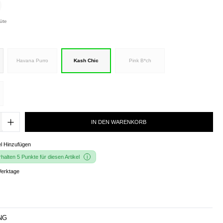
üte
Havana Purro
Kash Chic
Pink B*ch
IN DEN WARENKORB
l Hinzufügen
alten 5 Punkte für diesen Artikel
Werktage
NG