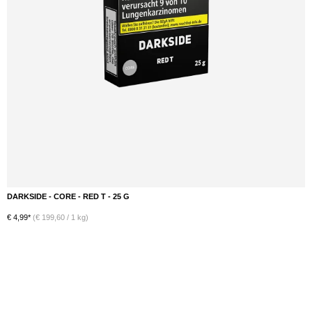
DARKSIDE - CORE - RED T - 25 G
DETAILS
€ 4,99*
(€ 199,60 / 1 kg)