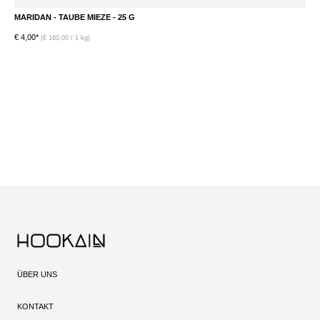
MARIDAN - TAUBE MIEZE - 25 G
M
€ 4,00*
€ 
(€ 160,00 / 1 kg)
ÜBER UNS
KONTAKT