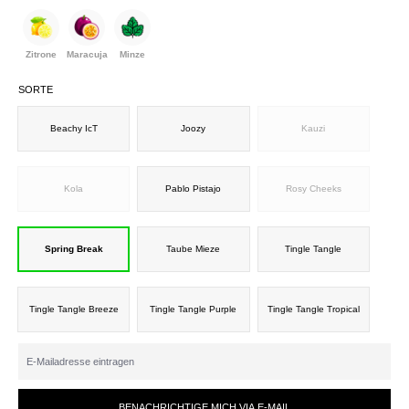
Zitrone
Maracuja
Minze
SORTE
Beachy IcT
Joozy
Kauzi
Kola
Pablo Pistajo
Rosy Cheeks
Spring Break
Taube Mieze
Tingle Tangle
Tingle Tangle Breeze
Tingle Tangle Purple
Tingle Tangle Tropical
BENACHRICHTIGE MICH VIA E-MAIL