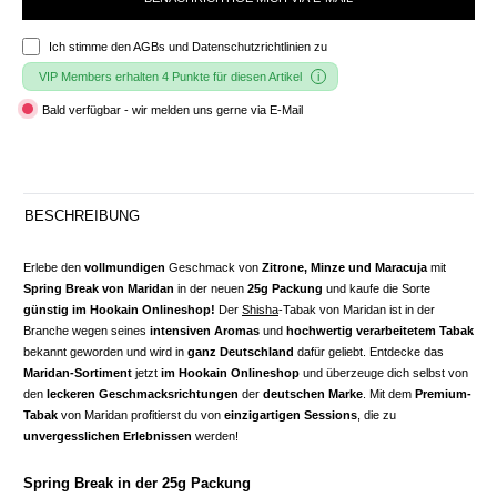
Ich stimme den
AGBs und Datenschutzrichtlinien
zu
VIP Members erhalten 4 Punkte für diesen Artikel
Bald verfügbar - wir melden uns gerne via E-Mail
BESCHREIBUNG
Erlebe den
vollmundigen
Geschmack von
Zitrone, Minze und Maracuja
mit
Spring Break von Maridan
in der neuen
25g Packung
und kaufe die Sorte
günstig im Hookain Onlineshop!
Der
Shisha
-Tabak von Maridan ist in der
Branche wegen seines
intensiven Aromas
und
hochwertig verarbeitetem Tabak
bekannt geworden und wird in
ganz Deutschland
dafür geliebt. Entdecke das
Maridan-Sortiment
jetzt
im Hookain Onlineshop
und überzeuge dich selbst von
den
leckeren Geschmacksrichtungen
der
deutschen Marke
. Mit dem
Premium-
Tabak
von Maridan profitierst du von
einzigartigen Sessions
, die zu
unvergesslichen Erlebnissen
werden!
Spring Break in der 25g Packung