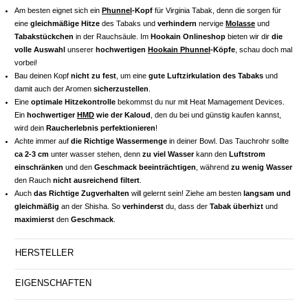
Am besten eignet sich ein
Phunnel
-Kopf
für Virginia Tabak, denn die sorgen für
eine
gleichmäßige Hitze
des Tabaks und
verhindern
nervige
Molasse
und
Tabakstückchen
in der Rauchsäule. Im
Hookain Onlineshop
bieten wir dir
die
volle Auswahl
unserer
hochwertigen
Hookain Phunnel
-Köpfe
, schau doch mal
vorbei!
Bau deinen Kopf
nicht zu fest
, um eine
gute Luftzirkulation des Tabaks
und
damit auch der Aromen
sicherzustellen
.
Eine
optimale Hitzekontrolle
bekommst du nur mit Heat Mamagement Devices.
Ein
hochwertiger
HMD
wie der Kaloud
, den du bei und günstig kaufen kannst,
wird dein
Raucherlebnis perfektionieren
!
Achte immer auf
die Richtige Wassermenge
in deiner Bowl. Das Tauchrohr sollte
ca 2-3 cm
unter wasser stehen, denn
zu viel Wasser
kann den
Luftstrom
einschränken
und den
Geschmack beeinträchtigen
, während
zu wenig Wasser
den Rauch
nicht ausreichend filtert
.
Auch
das Richtige Zugverhalten
will gelernt sein! Ziehe am besten
langsam und
gleichmäßig
an der Shisha. So
verhinderst
du, dass der
Tabak überhizt
und
maximierst
den
Geschmack
.
HERSTELLER
EIGENSCHAFTEN