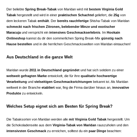
Der beliebte
Spring Break-Tabak
von Maridan wird mit
bestem Virginia Gold
Tabak
hergestellt und wird in einer
praktischen Schachtel
geliefert, die
25g
von
dem leckeren Tabak
enthält
. Der
bereits rauchfertige
Shisha-Tabak von Maridan
schmeckt nach frischen Zitronen, belebender Minze und exotischer
Maracuja
und verspricht ein
intensives Geschmackserlebnis
. Im
Hookain
Onlineshop
kannst du dir den sommerlichen Spring Break-Mix
günstig nach
Hause bestellen
und in die herrlichen Geschmackswelten von Maridan eintauchen!
Aus Deutschland in die ganze Welt
Maridan wurde
2011 in Deutschland gegründet
und hat sich seitdem zu einer
weltweit gefragten Marke
entwickelt, die für ihre
qualitativ hochwertige
Verarbeitung
und
vielseitigen Geschmacksrichtungen
bekannt ist. Als Maridan
weltweit in der Branche
etabliert
war, fing die Firma darüber hinaus an,
innovative
Produkte
zu entwickeln.
Welches Setup eignet sich am Besten für Spring Break?
Die Tabaksorten von Maridan werden alle
mit Virginia Gold Tabak
hergestellt. Um
die Schokoladenseite aus dem
Virginia-Tabak von Maridan
rauszuholen und den
intensivsten Geschmack
zu erreichen, solltest du ein
paar Dinge
beachten: