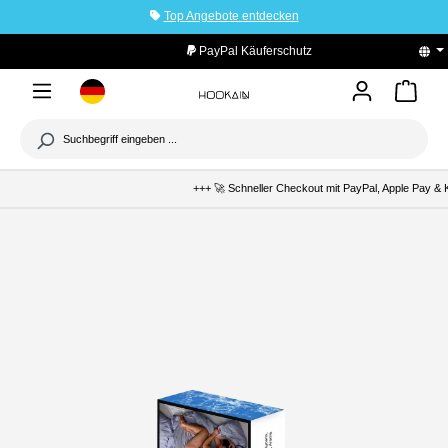
Top Angebote entdecken
tinhalt springen
PayPal Käuferschutz
+++ 🚀 Schneller Checkout mit PayPal, Apple Pay & K