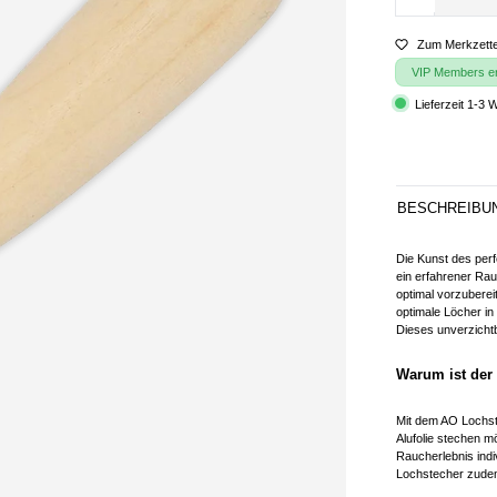
Zum Merkzette
VIP Members erh
Lieferzeit 1-3 
BESCHREIBU
Die Kunst des per
ein erfahrener Rau
optimal vorzuberei
optimale Löcher in
Dieses unverzichtb
Warum ist der
Mit dem AO Lochste
Alufolie stechen m
Raucherlebnis indi
Lochstecher zudem 