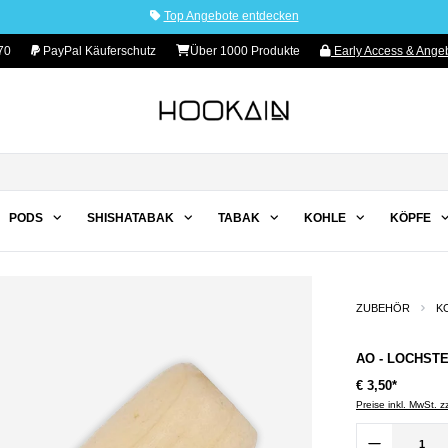
Top Angebote entdecken
70
PayPal Käuferschutz
Über 1000 Produkte
Early Access & Angeb
PODS
SHISHATABAK
TABAK
KOHLE
KÖPFE
ZUBEHÖR
K
AO - LOCHST
€ 3,50*
Preise inkl. MwSt. 