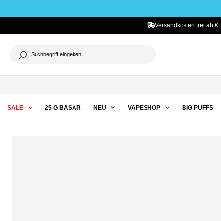
he springen
Zur Hauptnavigation springen
Versandkosten frei ab € 
SALE
25 G BASAR
NEU
VAPESHOP
BIG PUFFS