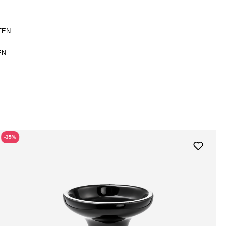
TEN
EN
-35%