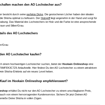
chaften machen den AO Lochstecher aus?
r besticht durch seine
perfekte Dicke
. Die gestochenen Löcher haben den idealen
ie Shisha optimal zu befeuern. Der
Holzgriff
liegt angenehm in der Hand und sorgt für
habung. Das Material des Lochstechers ist Holz und die Farbe ist eine ansprechende
raun und Silber/Grau.
tails des AO Lochstechers
ber/Grau
den AO Lochstecher kaufen?
nach einem hochwertigen Lochstecher suchen, bietet der
Hookain Onlineshop
eine
6MFEK3C7Z6 Anlaufstelle. Hier findest Du den AO Lochstecher zu einem attraktiven
ein Shisha-Erlebnis auf ein neues Level heben.
 Kauf im Hookain Onlineshop empfehlenswert?
neshop
erhältst Du nicht nur den AO Lochstecher zu einem unschlagbaren Preis,
t auch von einem hervorragenden Kundenservice. Sichere Dir jetzt Deinen AO
enieße Deine Shisha in vollen Zügen.