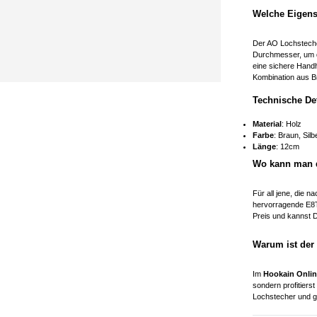
Welche Eigens
Der AO Lochsteche
Durchmesser, um d
eine sichere Hand
Kombination aus B
Technische De
Material
: Holz
Farbe
: Braun, Sil
Länge
: 12cm
Wo kann man 
Für all jene, die 
hervorragende E8T
Preis und kannst D
Warum ist der
Im
Hookain Onli
sondern profitiers
Lochstecher und g