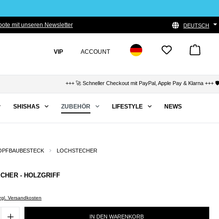
ote mit unseren Newsletter
DEUTSCH
VIP
ACCOUNT
+++ 🚀 Schneller Checkout mit PayPal, Apple Pay & Klarna +++ 🛡️ 
SHISHAS
ZUBEHÖR
LIFESTYLE
NEWS
OPFBAUBESTECK
LOCHSTECHER
ECHER - HOLZGRIFF
zzgl. Versandkosten
IN DEN WARENKORB