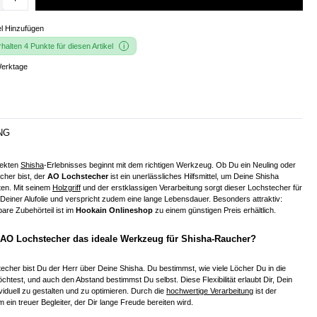
l Hinzufügen
alten 4 Punkte für diesen Artikel
Werktage
NG
fekten
Shisha
-Erlebnisses beginnt mit dem richtigen Werkzeug. Ob Du ein Neuling oder
cher bist, der
AO Lochstecher
ist ein unerlässliches Hilfsmittel, um Deine Shisha
ten. Mit seinem
Holzgriff
und der erstklassigen Verarbeitung sorgt dieser Lochstecher für
 Deiner Alufolie und verspricht zudem eine lange Lebensdauer. Besonders attraktiv:
are Zubehörteil ist im
Hookain Onlineshop
zu einem günstigen Preis erhältlich.
 AO Lochstecher das ideale Werkzeug für Shisha-Raucher?
cher bist Du der Herr über Deine Shisha. Du bestimmst, wie viele Löcher Du in die
öchtest, und auch den Abstand bestimmst Du selbst. Diese Flexibilität erlaubt Dir, Dein
viduell zu gestalten und zu optimieren. Durch die
hochwertige Verarbeitung
ist der
ein treuer Begleiter, der Dir lange Freude bereiten wird.