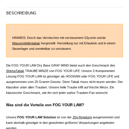
BESCHREIBUNG
HINWEIS: Durch das Vermischen mit versteuertem Glyzerin würde
Wasserpfeifentabak
hergestellt. Herstellung nur mit Erlaubnis und in einem
Steuerlager und unmittelbar zu versteuern.
Die FOG YOUR LAW Dry Base GRAY MIND bietet euch den Geschmack des
ShishaTabak
TRAUBE MINZE von FOG YOUR LiFE. Unsere 2-Komponenten
Lösung FOG YOUR LAW ist günstiger als HOOKAIN oder FOG YOUR LIFE und
ausgenommen vom 25 Gramm Gesetz. Denn Tabak muss nicht teurer werden. Der
Klassiker unter allen Trauben. Unsere helle Traube trifft auf frische Minze. Ein
klassischer Geschmack, wie ihn sich jeder wahre Trauben-Fan wünscht.
Was sind die Vorteile von FOG YOUR LAW?
Unsere
FOG YOUR LAW Solution
ist von der
25g Regelung
ausgenommen und
kann deshalb günstiger in den gewohnten größeren Verpackungen angeboten
werden.