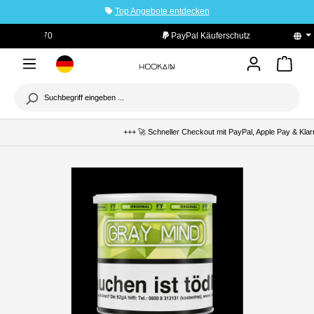
Top Angebote entdecken
tinhalt springen
PayPal Käuferschutz
+++ 🚀 Schneller Checkout mit PayPal, Apple Pay & Klarn