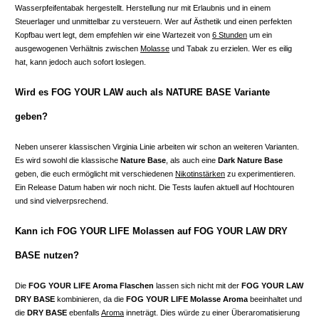
Wasserpfeifentabak hergestellt. Herstellung nur mit Erlaubnis und in einem
Steuerlager und unmittelbar zu versteuern. Wer auf Ästhetik und einen perfekten
Kopfbau wert legt, dem empfehlen wir eine Wartezeit von
6 Stunden
um ein
ausgewogenen Verhältnis zwischen
Molasse
und Tabak zu erzielen. Wer es eilig
hat, kann jedoch auch sofort loslegen.
Wird es FOG YOUR LAW auch als NATURE BASE Variante
geben?
Neben unserer klassischen Virginia Linie arbeiten wir schon an weiteren Varianten.
Es wird sowohl die klassische
Nature Base
, als auch eine
Dark Nature Base
geben, die euch ermöglicht mit verschiedenen
Nikotinstärken
zu experimentieren.
Ein Release Datum haben wir noch nicht. Die Tests laufen aktuell auf Hochtouren
und sind vielverpsrechend.
Kann ich FOG YOUR LIFE Molassen auf FOG YOUR LAW DRY
BASE nutzen?
Die
FOG YOUR LIFE Aroma Flaschen
lassen sich nicht mit der
FOG YOUR LAW
DRY BASE
kombinieren, da die
FOG YOUR LIFE Molasse Aroma
beeinhaltet und
die
DRY BASE
ebenfalls
Aroma
inneträgt. Dies würde zu einer Überaromatisierung