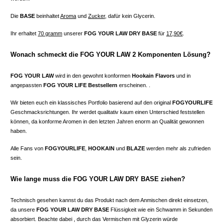
Die
BASE
beinhaltet
Aroma
und
Zucker
, dafür kein Glycerin.
Ihr erhaltet
70 gramm
unserer
FOG YOUR LAW DRY BASE
für
17,90€
.
Wonach schmeckt die FOG YOUR LAW 2 Komponenten Lösung?
FOG YOUR LAW
wird in den gewohnt konformen
Hookain Flavors
und in
angepassten
FOG YOUR LIFE Bestsellern
erscheinen. .
Wir bieten euch ein klassisches Portfolio basierend auf den original
FOGYOURLIFE
Geschmacksrichtungen. Ihr werdet qualitativ kaum einen Unterschied feststellen
können, da konforme Aromen in den letzten Jahren enorm an Qualität gewonnen
haben.
Alle Fans von
FOGYOURLIFE
,
HOOKAIN
und
BLAZE
werden mehr als zufrieden
sein.
Wie lange muss die FOG YOUR LAW DRY BASE ziehen?
Technisch gesehen kannst du das Produkt nach dem Anmischen direkt einsetzen,
da unsere
FOG YOUR LAW DRY BASE
Flüssigkeit wie ein Schwamm in Sekunden
absorbiert. Beachte dabei , durch das Vermischen mit Glyzerin würde