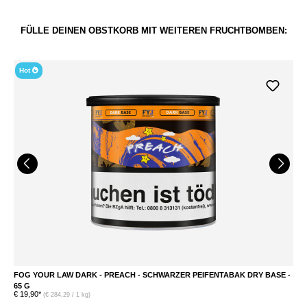
FÜLLE DEINEN OBSTKORB MIT WEITEREN FRUCHTBOMBEN:
Hot
FOG YOUR LAW DARK - PREACH - SCHWARZER PEIFENTABAK DRY BASE -
F
65 G
B
€ 19,90*
€ 
(€ 284,29 / 1 kg)