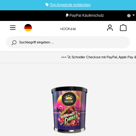
Top Angebote entdecken
tinhalt springen
PayPal Käuferschutz
+++ 🚀 Schneller Checkout mit PayPal, Apple Pay & 