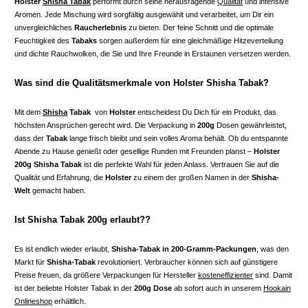
Holster
Shisha Tabak
performt durch seine herausragende
Qualität
und intensive
Aromen. Jede Mischung wird sorgfältig ausgewählt und verarbeitet, um Dir ein
unvergleichliches
Raucherlebnis
zu bieten. Der feine Schnitt und die optimale
Feuchtigkeit des
Tabaks
sorgen außerdem für eine gleichmäßige Hitzeverteilung
und dichte Rauchwolken, die Sie und Ihre Freunde in Erstaunen versetzen werden.
Was sind die Qualitätsmerkmale von Holster Shisha Tabak?
Mit dem
Shisha
Tabak
von
Holster
entscheidest Du Dich für ein Produkt, das
höchsten Ansprüchen gerecht wird. Die Verpackung in
200g
Dosen gewährleistet,
dass der
Tabak
lange frisch bleibt und sein volles Aroma behält. Ob du entspannte
Abende zu Hause genießt oder gesellige Runden mit Freunden planst –
Holster
200g Shisha Tabak
ist die perfekte Wahl für jeden Anlass. Vertrauen Sie auf die
Qualität und Erfahrung, die
Holster
zu einem der großen Namen in der
Shisha-
Welt
gemacht haben.
Ist Shisha Tabak 200g erlaubt??
Es ist endlich wieder erlaubt,
Shisha-Tabak in 200-Gramm-Packungen
, was den
Markt für
Shisha-Tabak
revolutioniert. Verbraucher können sich auf günstigere
Preise freuen, da größere Verpackungen für Hersteller
kosteneffizienter
sind. Damit
ist der beliebte Holster Tabak in der
200g Dose
ab sofort auch in unserem
Hookain
Onlineshop
erhältlich.