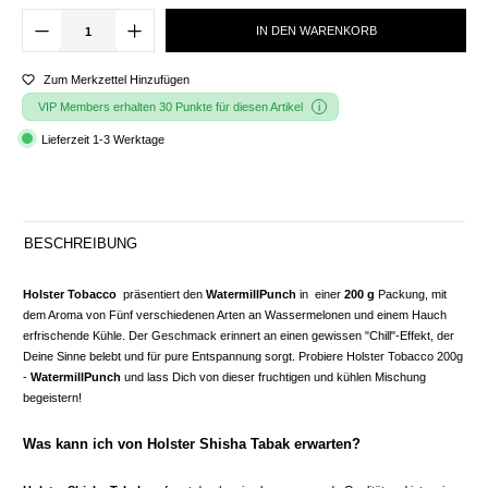
IN DEN WARENKORB
Zum Merkzettel Hinzufügen
VIP Members erhalten 30 Punkte für diesen Artikel
Lieferzeit 1-3 Werktage
BESCHREIBUNG
Holster Tobacco
präsentiert den
WatermillPunch
in einer
200 g
Packung, mit
dem Aroma von Fünf verschiedenen Arten an Wassermelonen und einem Hauch
erfrischende Kühle. Der Geschmack erinnert an einen gewissen "Chill"-Effekt, der
Deine Sinne belebt und für pure Entspannung sorgt. Probiere Holster Tobacco 200g
-
WatermillPunch
und lass Dich von dieser fruchtigen und kühlen Mischung
begeistern!
Was kann ich von Holster Shisha Tabak erwarten?