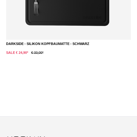
DARKSIDE - SILIKON KOPFBAUMATTE - SCHWARZ
K
SALE € 24,90*
€ 33,00*
S
Du