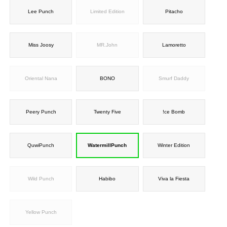
Lee Punch
Limited Edition
Pitacho
Miss Joosy
MR.John
Lamoretto
Oriental Nana
BONO
Smurf Daddy
Peery Punch
Twenty Five
!ce Bomb
QuwiPunch
WatermillPunch
Winter Edition
Wild Punch
Habibo
Viva la Fiesta
Yellow Punch