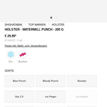
SHISHATABAK
TOP MARKEN
HOLSTER
HOLSTER - WATERMILL PUNCH - 200 G
€ 29,90*
(€ 149,50* / 1 kg)
Preise inkl. MwSt. zzgl. Versandkosten
Eis
Bonbon
SORTE
Blue Punch
Bloody Punch
Booster
Grp 2.0
Ice Finger
Ice Kaktus