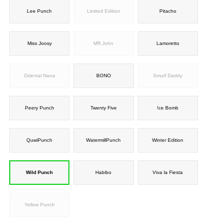
Lee Punch
Limited Edition
Pitacho
Miss Joosy
MR.John
Lamoretto
Oriental Nana
BONO
Smurf Daddy
Peery Punch
Twenty Five
!ce Bomb
QuwiPunch
WatermillPunch
Winter Edition
Wild Punch
Habibo
Viva la Fiesta
Yellow Punch