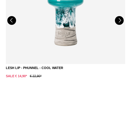
LESH LIP - PHUNNEL - COOL WATER
L
SALE € 14,90*
€ 22,90*
S