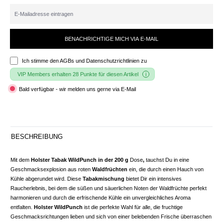
BENACHRICHTIGE MICH VIA E-MAIL
Ich stimme den
AGBs und Datenschutzrichtlinien
zu
VIP Members erhalten 28 Punkte für diesen Artikel
Bald verfügbar - wir melden uns gerne via E-Mail
BESCHREIBUNG
Mit dem
Holster Tabak
WildPunch in der 200 g
Dose
,
tauchst Du in eine
Geschmacksexplosion aus roten
Waldfrüchten
ein, die durch einen Hauch von
Kühle abgerundet wird. Diese
Tabakmischung
bietet Dir ein intensives
Raucherlebnis, bei dem die süßen und säuerlichen Noten der Waldfrüchte perfekt
harmonieren und durch die erfrischende Kühle ein unvergleichliches Aroma
entfalten.
Holster WildPunch
ist die perfekte Wahl für alle, die fruchtige
Geschmacksrichtungen lieben und sich von einer belebenden Frische überraschen