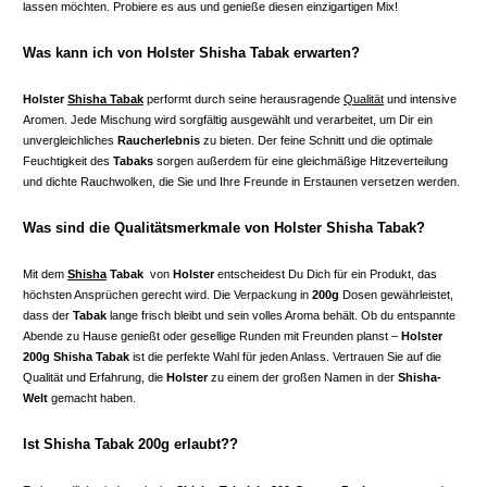
lassen möchten. Probiere es aus und genieße diesen einzigartigen Mix!
Was kann ich von Holster Shisha Tabak erwarten?
Holster
Shisha Tabak
performt durch seine herausragende
Qualität
und intensive
Aromen. Jede Mischung wird sorgfältig ausgewählt und verarbeitet, um Dir ein
unvergleichliches
Raucherlebnis
zu bieten. Der feine Schnitt und die optimale
Feuchtigkeit des
Tabaks
sorgen außerdem für eine gleichmäßige Hitzeverteilung
und dichte Rauchwolken, die Sie und Ihre Freunde in Erstaunen versetzen werden.
Was sind die Qualitätsmerkmale von Holster Shisha Tabak?
Mit dem
Shisha
Tabak
von
Holster
entscheidest Du Dich für ein Produkt, das
höchsten Ansprüchen gerecht wird. Die Verpackung in
200g
Dosen gewährleistet,
dass der
Tabak
lange frisch bleibt und sein volles Aroma behält. Ob du entspannte
Abende zu Hause genießt oder gesellige Runden mit Freunden planst –
Holster
200g Shisha Tabak
ist die perfekte Wahl für jeden Anlass. Vertrauen Sie auf die
Qualität und Erfahrung, die
Holster
zu einem der großen Namen in der
Shisha-
Welt
gemacht haben.
Ist Shisha Tabak 200g erlaubt??