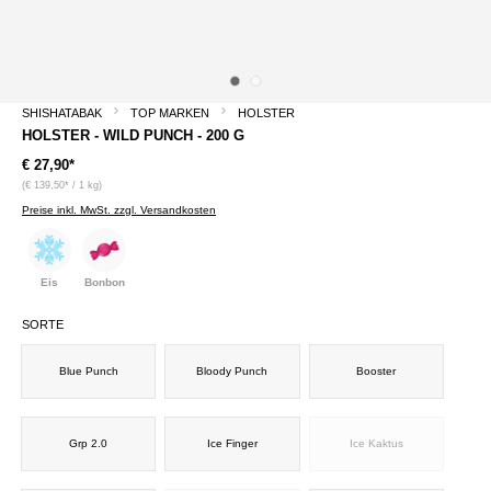
SHISHATABAK
TOP MARKEN
HOLSTER
HOLSTER - WILD PUNCH - 200 G
€ 27,90*
(€ 139,50* / 1 kg)
Preise inkl. MwSt. zzgl. Versandkosten
Eis
Bonbon
SORTE
Blue Punch
Bloody Punch
Booster
Grp 2.0
Ice Finger
Ice Kaktus