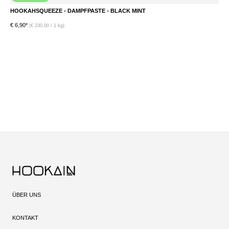
HOOKAHSQUEEZE - DAMPFPASTE - BLACK MINT
€ 6,90*
€ 
(€ 230,00 / 1 kg)
ÜBER UNS
KONTAKT