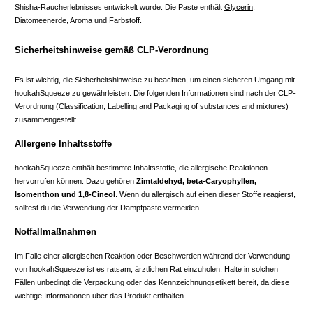
Shisha-Raucherlebnisses entwickelt wurde. Die Paste enthält
Glycerin,
Diatomeenerde, Aroma und Farbstoff
.
Sicherheitshinweise gemäß CLP-Verordnung
Es ist wichtig, die Sicherheitshinweise zu beachten, um einen sicheren Umgang mit
hookahSqueeze zu gewährleisten. Die folgenden Informationen sind nach der CLP-
Verordnung (Classification, Labelling and Packaging of substances and mixtures)
zusammengestellt.
Allergene Inhaltsstoffe
hookahSqueeze enthält bestimmte Inhaltsstoffe, die allergische Reaktionen
hervorrufen können. Dazu gehören
Zimtaldehyd, beta-Caryophyllen,
Isomenthon und 1,8-Cineol
. Wenn du allergisch auf einen dieser Stoffe reagierst,
solltest du die Verwendung der Dampfpaste vermeiden.
Notfallmaßnahmen
Im Falle einer allergischen Reaktion oder Beschwerden während der Verwendung
von hookahSqueeze ist es ratsam, ärztlichen Rat einzuholen. Halte in solchen
Fällen unbedingt die
Verpackung oder das Kennzeichnungsetikett
bereit, da diese
wichtige Informationen über das Produkt enthalten.