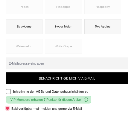
Peach
Pineapple
Raspberry
Strawberry
Sweet Melon
Two Apples
Watermelon
White Grape
BENACHRICHTIGE MICH VIA E-MAIL
Ich stimme den
AGBs und Datenschutzrichtlinien
zu
VIP Members erhalten 7 Punkte für diesen Artikel
Bald verfügbar - wir melden uns gerne via E-Mail