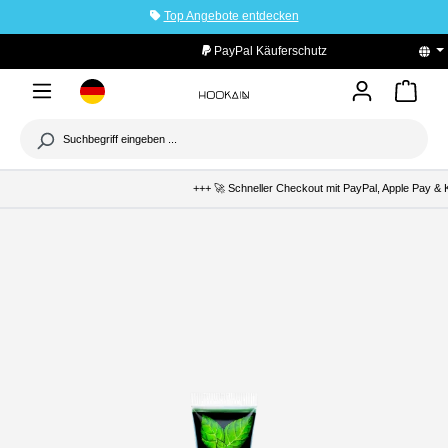
Top Angebote entdecken
tinhalt springen
PayPal Käuferschutz
+++ 🚀 Schneller Checkout mit PayPal, Apple Pay & Kl