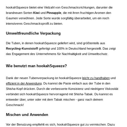
hookahSqueeze bietet eine Vielzahl von Geschmacksrichtungen, darunter die
brandneuen Sorten
Kiwi
und
Pineapple
, die mit ihren fruchtigen Aromen den
Gaumen verwöhnen. Jede Sorte wurde sorgfältig überarbeitet, um ein noch
intensiveres Geschmacksprofil zu bieten.
Umweltfreundliche Verpackung
Die Tuben, in denen hookahSqueeze geliefert wird, sind größtenteils aus
Recycling-Kunststoff
gefertigt und 100% in Deutschland hergestellt. Das zeigt
das Engagement des Unternehmens für Nachhaltigkeit und Umweltschutz.
Wie benutzt man hookahSqueeze?
Dank der neuen Tubenverpackung ist hookahSqueeze
leicht zu handhaben
und
effizient in der Anwendung
. Du kannst die Paste einfach aus der Tube in den
Shisha-Kopf drücken. Durch die verbesserte Konsistenz und niedrigere Viskosität
verbindet sich hookahSqueeze hervorragend mit Shisha-Tabak. Du kannst es
entweder über, unter oder mit dem Tabak mischen - ganz nach deinem
Geschmack!
Mischen und Anwenden
Vor der Benutzung empfiehlt es sich, hookahSqueeze gut zu vermischen. Dazu