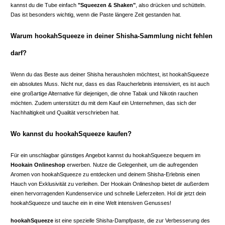
kannst du die Tube einfach
"Squeezen & Shaken"
, also drücken und schütteln.
Das ist besonders wichtig, wenn die Paste längere Zeit gestanden hat.
Warum hookahSqueeze in deiner Shisha-Sammlung nicht fehlen
darf?
Wenn du das Beste aus deiner Shisha herausholen möchtest, ist hookahSqueeze
ein absolutes Muss. Nicht nur, dass es das Raucherlebnis intensiviert, es ist auch
eine großartige Alternative für diejenigen, die ohne Tabak und Nikotin rauchen
möchten. Zudem unterstützt du mit dem Kauf ein Unternehmen, das sich der
Nachhaltigkeit und Qualität verschrieben hat.
Wo kannst du hookahSqueeze kaufen?
Für ein unschlagbar günstiges Angebot kannst du hookahSqueeze bequem im
Hookain Onlineshop
erwerben. Nutze die Gelegenheit, um die aufregenden
Aromen von hookahSqueeze zu entdecken und deinem Shisha-Erlebnis einen
Hauch von Exklusivität zu verleihen. Der Hookain Onlineshop bietet dir außerdem
einen hervorragenden Kundenservice und schnelle Lieferzeiten. Hol dir jetzt dein
hookahSqueeze und tauche ein in eine Welt intensiven Genusses!
hookahSqueeze
ist eine spezielle Shisha-Dampfpaste, die zur Verbesserung des