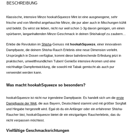
BESCHREIBUNG
Klassische, intensive Minze hookahSqueeze Mint ist eine ausgewogene, sehr
frische und von Menthol angehauchte Minze, die pur aber auch in Mischungen kühlt
und belebt. Du wirst sie lieben, nicht nur weil schon 1-3g davon genügen, um einen
spürbaren, langanhaltenden Minze-Geschmack in deinen Shishakopf zu zaubern…
Erlebe die Revolution im
Shisha
-Genuss mit
hookahSqueeze
, einer innovativen
Dampfpaste, die deinem Shisha-Rauch Erlebnis eine neue Dimension verleiht.
Ursprünglich in Dosen verfügbar, kommt diese bahnbrechende Erfindung jetzt in
praktischen, umweltfreundlichen Tuben! Genieße intensive Aromen und eine
reichhaltige Dampfentwicklung, die sowohl mit Tabak gemischt als auch pur
verwendet werden kann.
Was macht hookahSqueeze so besonders?
hookahSqueeze ist nicht nur irgendeine Dampfpaste. Es handelt sich um die
erste
Dampfpaste der Welt
, die aus Bayern, Deutschland stammt und mit größter Sorgfalt
und Hingabe hergestellt wird. Egal ob du ein Anfänger oder ein erfahrener Shisha-
Raucher bist, hookahSqueeze bietet dir ein einzigartiges Raucherlebnis, das du
nicht verpassen möchtest.
Vielfältige Geschmacksrichtungen