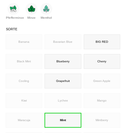
Pfefferminze
Minze
Menthol
SORTE
Banana
Bavarian Blue
BIG RED
Black Mint
Blueberry
Cherry
Cooling
Grapefruit
Green Apple
Kiwi
Lychee
Mango
Maracuja
Mint
Mintberry