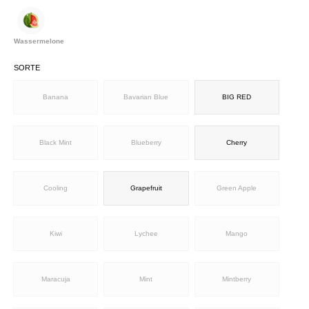
Wassermelone
SORTE
Banana
Bavarian Blue
BIG RED
Black Mint
Blueberry
Cherry
Cooling
Grapefruit
Green Apple
Kiwi
Lychee
Mango
Maracuja
Mint
Mintberry