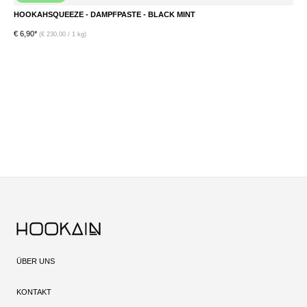
HOOKAHSQUEEZE - DAMPFPASTE - BLACK MINT
€ 6,90*
€ 
(€ 230,00 / 1 kg)
ÜBER UNS
KONTAKT