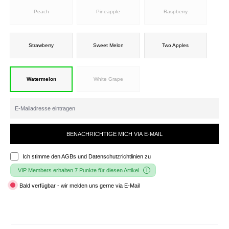
Peach
Pineapple
Raspberry
Strawberry
Sweet Melon
Two Apples
Watermelon
White Grape
BENACHRICHTIGE MICH VIA E-MAIL
Ich stimme den
AGBs und Datenschutzrichtlinien
zu
VIP Members erhalten 7 Punkte für diesen Artikel
Bald verfügbar - wir melden uns gerne via E-Mail