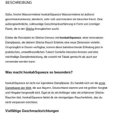
BESCHREIBUNG
Süße, freshe Wassermelone hookahSqueeze Wassermelone ist äußerst
geschmacksintensiv, identisch, sehr süß und trotzdem ein bisschen frisch. Eine
außergewöhnliche, vollmundige Geschmackserfahrung in Form von cremiger
Paste, die in der
Shisha
ihresgleichen sucht.
Erlebe die Revolution im Shisha-Genuss mit
hookahSqueeze
, einer innovativen
Dampfpaste, die deinem Shisha-Rauch Erlebnis eine neue Dimension verleiht.
Ursprünglich in Dosen verfügbar, kommt diese bahnbrechende Erfindung jetzt in
praktischen, umweltfreundlichen Tuben! Genieße intensive Aromen und eine
reichhaltige Dampfentwicklung, die sowohl mit Tabak gemischt als auch pur
verwendet werden kann.
Was macht hookahSqueeze so besonders?
hookahSqueeze ist nicht nur irgendeine Dampfpaste. Es handelt sich um die
erste
Dampfpaste der Welt
, die aus Bayern, Deutschland stammt und mit größter Sorgfalt
und Hingabe hergestellt wird. Egal ob du ein Anfänger oder ein erfahrener Shisha-
Raucher bist, hookahSqueeze bietet dir ein einzigartiges Raucherlebnis, das du
nicht verpassen möchtest.
Vielfältige Geschmacksrichtungen