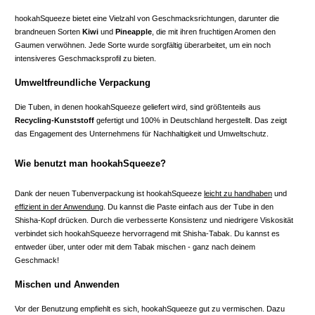
hookahSqueeze bietet eine Vielzahl von Geschmacksrichtungen, darunter die
brandneuen Sorten
Kiwi
und
Pineapple
, die mit ihren fruchtigen Aromen den
Gaumen verwöhnen. Jede Sorte wurde sorgfältig überarbeitet, um ein noch
intensiveres Geschmacksprofil zu bieten.
Umweltfreundliche Verpackung
Die Tuben, in denen hookahSqueeze geliefert wird, sind größtenteils aus
Recycling-Kunststoff
gefertigt und 100% in Deutschland hergestellt. Das zeigt
das Engagement des Unternehmens für Nachhaltigkeit und Umweltschutz.
Wie benutzt man hookahSqueeze?
Dank der neuen Tubenverpackung ist hookahSqueeze
leicht zu handhaben
und
effizient in der Anwendung
. Du kannst die Paste einfach aus der Tube in den
Shisha-Kopf drücken. Durch die verbesserte Konsistenz und niedrigere Viskosität
verbindet sich hookahSqueeze hervorragend mit Shisha-Tabak. Du kannst es
entweder über, unter oder mit dem Tabak mischen - ganz nach deinem
Geschmack!
Mischen und Anwenden
Vor der Benutzung empfiehlt es sich, hookahSqueeze gut zu vermischen. Dazu