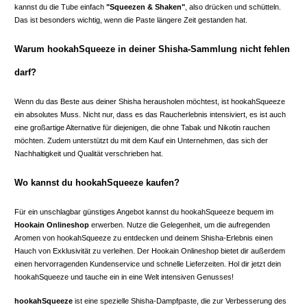
kannst du die Tube einfach
"Squeezen & Shaken"
, also drücken und schütteln.
Das ist besonders wichtig, wenn die Paste längere Zeit gestanden hat.
Warum hookahSqueeze in deiner Shisha-Sammlung nicht fehlen
darf?
Wenn du das Beste aus deiner Shisha herausholen möchtest, ist hookahSqueeze
ein absolutes Muss. Nicht nur, dass es das Raucherlebnis intensiviert, es ist auch
eine großartige Alternative für diejenigen, die ohne Tabak und Nikotin rauchen
möchten. Zudem unterstützt du mit dem Kauf ein Unternehmen, das sich der
Nachhaltigkeit und Qualität verschrieben hat.
Wo kannst du hookahSqueeze kaufen?
Für ein unschlagbar günstiges Angebot kannst du hookahSqueeze bequem im
Hookain Onlineshop
erwerben. Nutze die Gelegenheit, um die aufregenden
Aromen von hookahSqueeze zu entdecken und deinem Shisha-Erlebnis einen
Hauch von Exklusivität zu verleihen. Der Hookain Onlineshop bietet dir außerdem
einen hervorragenden Kundenservice und schnelle Lieferzeiten. Hol dir jetzt dein
hookahSqueeze und tauche ein in eine Welt intensiven Genusses!
hookahSqueeze
ist eine spezielle Shisha-Dampfpaste, die zur Verbesserung des