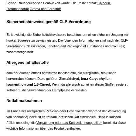
Shisha-Raucherlebnisses entwickelt wurde. Die Paste enthält
Glycerin,
Diatomeenerde, Aroma und Farbstoff
.
Sicherheitshinweise gemäß CLP-Verordnung
Es ist wichtig, die Sicherheitshinweise zu beachten, um einen sicheren Umgang mit
hookahSqueeze zu gewährleisten. Die folgenden Informationen sind nach der CLP-
Verordnung (Classification, Labelling and Packaging of substances and mixtures)
zusammengestellt.
Allergene Inhaltsstoffe
hookahSqueeze enthält bestimmte Inhaltsstoffe, die allergische Reaktionen
hervorrufen können. Dazu gehören
Zimtaldehyd, beta-Caryophyllen,
Isomenthon und 1,8-Cineol
. Wenn du allergisch auf einen dieser Stoffe reagierst,
solltest du die Verwendung der Dampfpaste vermeiden.
Notfallmaßnahmen
Im Falle einer allergischen Reaktion oder Beschwerden während der Verwendung
von hookahSqueeze ist es ratsam, ärztlichen Rat einzuholen. Halte in solchen
Fällen unbedingt die
Verpackung oder das Kennzeichnungsetikett
bereit, da diese
wichtige Informationen über das Produkt enthalten.