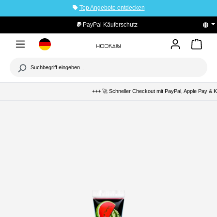
Top Angebote entdecken
tinhalt springen
PayPal Käuferschutz
+++ 🚀 Schneller Checkout mit PayPal, Apple Pay & Kla