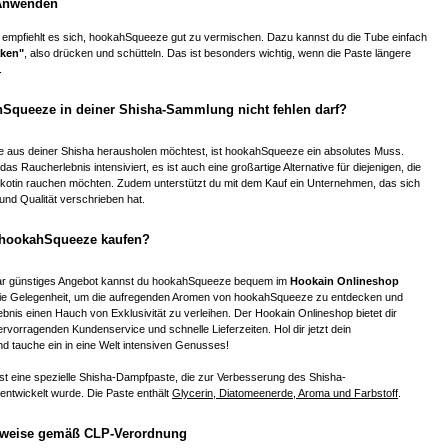
Anwenden
 empfiehlt es sich, hookahSqueeze gut zu vermischen. Dazu kannst du die Tube einfach
ken"
, also drücken und schütteln. Das ist besonders wichtig, wenn die Paste längere
.
queeze in deiner Shisha-Sammlung nicht fehlen darf?
 aus deiner Shisha herausholen möchtest, ist hookahSqueeze ein absolutes Muss.
das Raucherlebnis intensiviert, es ist auch eine großartige Alternative für diejenigen, die
kotin rauchen möchten. Zudem unterstützt du mit dem Kauf ein Unternehmen, das sich
 und Qualität verschrieben hat.
 hookahSqueeze kaufen?
bar günstiges Angebot kannst du hookahSqueeze bequem im
Hookain Onlineshop
ie Gelegenheit, um die aufregenden Aromen von hookahSqueeze zu entdecken und
bnis einen Hauch von Exklusivität zu verleihen. Der Hookain Onlineshop bietet dir
vorragenden Kundenservice und schnelle Lieferzeiten. Hol dir jetzt dein
 tauche ein in eine Welt intensiven Genusses!
st eine spezielle Shisha-Dampfpaste, die zur Verbesserung des Shisha-
entwickelt wurde. Die Paste enthält
Glycerin, Diatomeenerde, Aroma und Farbstoff
.
nweise gemäß CLP-Verordnung