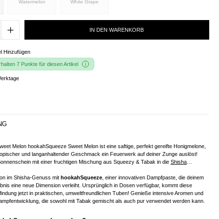
Watermelon
White Grape
IN DEN WARENKORB
l Hinzufügen
alten 7 Punkte für diesen Artikel
Werktage
NG
eet Melon hookahSqueeze Sweet Melon ist eine saftige, perfekt gereifte Honigmelone,
tropischer und langanhaltender Geschmack ein Feuerwerk auf deiner Zunge auslöst!
 Sonnenschein mit einer fruchtigen Mischung aus Squeezy & Tabak in die
Shisha
…
tion im Shisha-Genuss mit
hookahSqueeze
, einer innovativen Dampfpaste, die deinem
nis eine neue Dimension verleiht. Ursprünglich in Dosen verfügbar, kommt diese
indung jetzt in praktischen, umweltfreundlichen Tuben! Genieße intensive Aromen und
Dampfentwicklung, die sowohl mit Tabak gemischt als auch pur verwendet werden kann.