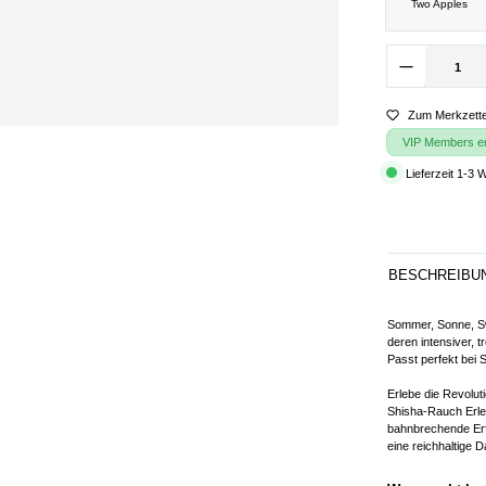
Two Apples
Zum Merkzette
VIP Members erh
Lieferzeit 1-3 
BESCHREIBU
Sommer, Sonne, Sw
deren intensiver, 
Passt perfekt bei
Erlebe die Revolu
Shisha-Rauch Erleb
bahnbrechende Erf
eine reichhaltige 