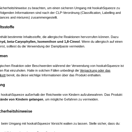
ie Sicherheitshinweise zu beachten, um einen sicheren Umgang mit hookahSqueeze zu
 folgenden Informationen sind nach der CLP-Verordnung (Classification, Labelling and
tances and mixtures) zusammengestellt.
tsstoffe
ält bestimmte Inhaltsstoffe, die allergische Reaktionen hervorrufen können. Dazu
hyd, beta-Caryophyllen, Isomenthon und 1,8-Cineol
. Wenn du allergisch auf einen
ierst, solltest du die Verwendung der Dampfpaste vermeiden.
hmen
lergischen Reaktion oder Beschwerden während der Verwendung von hookahSqueeze ist
hen Rat einzuholen. Halte in solchen Fällen unbedingt die
Verpackung oder das
kett
bereit, da diese wichtige Informationen über das Produkt enthalten.
ang
ch, hookahSqueeze außerhalb der Reichweite von Kindern aufzubewahren. Das Produkt
 Hände von Kindern gelangen
, um mögliche Gefahren zu vermeiden.
cherheitshinweise
 beim Umgang mit hookahSqueeze Vorsicht walten zu lassen. Stelle sicher, dass du: