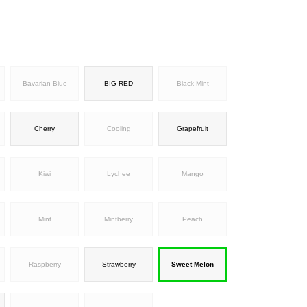
Bavarian Blue
BIG RED
Black Mint
Cherry
Cooling
Grapefruit
Kiwi
Lychee
Mango
Mint
Mintberry
Peach
Raspberry
Strawberry
Sweet Melon