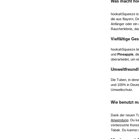
Was macht ho
hookahSqueeze ist
die aus Bayern, De
Anfänger oder ein 
Raucherlebnis, da
Vielfältige G
hookahSqueeze bie
und
Pineapple
, d
überarbeitet, um e
Umweltfreundl
Die Tuben, in dene
und 100% in Deuts
Umweltschutz.
Wie benutzt 
Dank der neuen T
Anwendung
. Du k
verbesserte Konsi
Tabak. Du kannst 