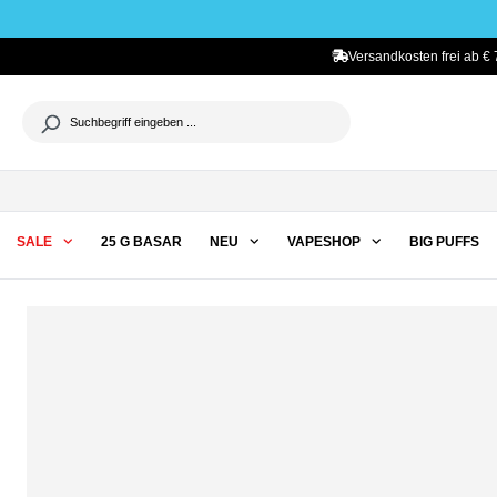
he springen
Zur Hauptnavigation springen
Versandkosten frei ab € 
SALE
25 G BASAR
NEU
VAPESHOP
BIG PUFFS