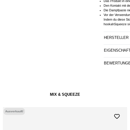
Das Produkt in ei
Den Kontakt mit d
Die Dampfpaste ni
Vor der Verwendung
Indem du diese Si
hookahSqueeze sic
HERSTELLER
EIGENSCHAF
BEWERTUNG
MIX & SQUEEZE
Ausverkauft!