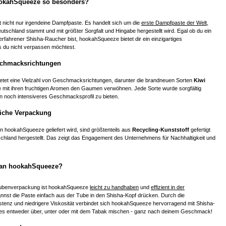
okahSqueeze so besonders?
 nicht nur irgendeine Dampfpaste. Es handelt sich um die
erste Dampfpaste der Welt
,
utschland stammt und mit größter Sorgfalt und Hingabe hergestellt wird. Egal ob du ein
erfahrener Shisha-Raucher bist, hookahSqueeze bietet dir ein einzigartiges
s du nicht verpassen möchtest.
eschmacksrichtungen
tet eine Vielzahl von Geschmacksrichtungen, darunter die brandneuen Sorten
Kiwi
ie mit ihren fruchtigen Aromen den Gaumen verwöhnen. Jede Sorte wurde sorgfältig
in noch intensiveres Geschmacksprofil zu bieten.
iche Verpackung
n hookahSqueeze geliefert wird, sind größtenteils aus
Recycling-Kunststoff
gefertigt
chland hergestellt. Das zeigt das Engagement des Unternehmens für Nachhaltigkeit und
man hookahSqueeze?
ubenverpackung ist hookahSqueeze
leicht zu handhaben
und
effizient in der
annst die Paste einfach aus der Tube in den Shisha-Kopf drücken. Durch die
stenz und niedrigere Viskosität verbindet sich hookahSqueeze hervorragend mit Shisha-
es entweder über, unter oder mit dem Tabak mischen - ganz nach deinem Geschmack!