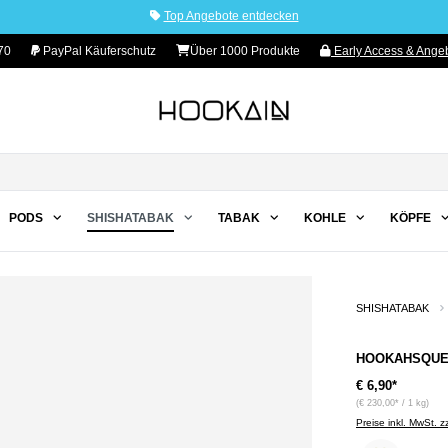
Top Angebote entdecken
70
PayPal Käuferschutz
Über 1000 Produkte
Early Access & Angeb
PODS
SHISHATABAK
TABAK
KOHLE
KÖPFE
SHISHATABAK
HOOKAHSQUEE
€ 6,90*
(€ 230,00* / 1 kg)
Preise inkl. MwSt. 