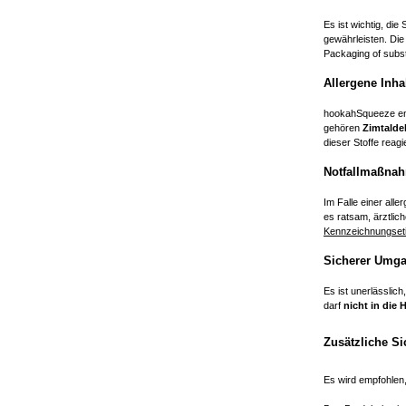
Es ist wichtig, d
gewährleisten. Die
Packaging of subs
Allergene Inhal
hookahSqueeze enth
gehören
Zimtalde
dieser Stoffe reag
Notfallmaßna
Im Falle einer al
es ratsam, ärztlic
Kennzeichnungseti
Sicherer Umg
Es ist unerlässli
darf
nicht in die
Zusätzliche Si
Es wird empfohlen,