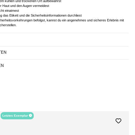
nem kühlen und trockenen Ort aufbewahrst
er Haut und den Augen vermeidest
cht einatmest
 das Etikett und die Sicherheitsinformationen durchliest
cherheitsvorkehrungen befolgst, kannst du ein angenehmes und sicheres Erlebnis mit
herstellen.
TEN
EN
Letztes Exemplar