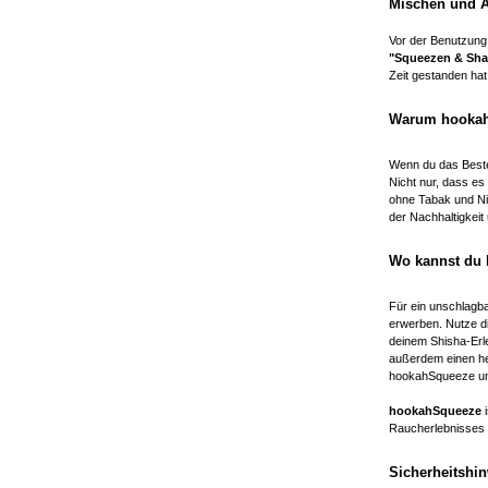
Mischen und 
Vor der Benutzung
"Squeezen & Sha
Zeit gestanden hat
Warum hookahS
Wenn du das Beste
Nicht nur, dass es 
ohne Tabak und Ni
der Nachhaltigkeit
Wo kannst du
Für ein unschlag
erwerben. Nutze d
deinem Shisha-Erle
außerdem einen her
hookahSqueeze und
hookahSqueeze
i
Raucherlebnisses 
Sicherheitshi