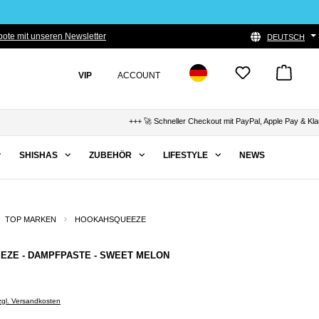
ote mit unseren Newsletter
DEUTSCH
VIP
ACCOUNT
+++ 🚀 Schneller Checkout mit PayPal, Apple Pay & Klarna 
SHISHAS
ZUBEHÖR
LIFESTYLE
NEWS
TOP MARKEN
HOOKAHSQUEEZE
ZE - DAMPFPASTE - SWEET MELON
zzgl. Versandkosten