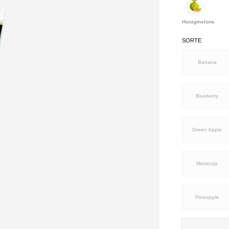
Honigmelone
SORTE
Banana
Blueberry
Green Apple
Maracuja
Pineapple