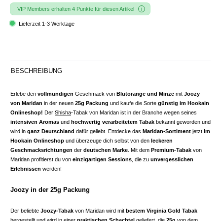
VIP Members erhalten 4 Punkte für diesen Artikel
Lieferzeit 1-3 Werktage
BESCHREIBUNG
Erlebe den
vollmundigen
Geschmack von
Blutorange und Minze
mit
Joozy
von Maridan
in der neuen
25g Packung
und kaufe die Sorte
günstig im Hookain
Onlineshop!
Der
Shisha
-Tabak von Maridan ist in der Branche wegen seines
intensiven Aromas
und
hochwertig verarbeitetem Tabak
bekannt geworden und
wird in
ganz Deutschland
dafür geliebt. Entdecke das
Maridan-Sortiment
jetzt
im
Hookain Onlineshop
und überzeuge dich selbst von den
leckeren
Geschmacksrichtungen
der
deutschen Marke
. Mit dem
Premium-Tabak
von
Maridan profitierst du von
einzigartigen Sessions
, die zu
unvergesslichen
Erlebnissen
werden!
Joozy in der 25g Packung
Der beliebte
Joozy-Tabak
von Maridan wird mit
bestem Virginia Gold Tabak
hergestellt und wird in einer
praktischen Schachtel
geliefert, die
25g
von dem