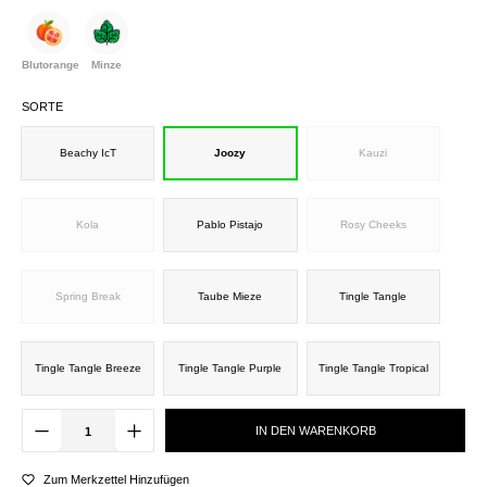
Blutorange
Minze
SORTE
Beachy IcT
Joozy
Kauzi
Kola
Pablo Pistajo
Rosy Cheeks
Spring Break
Taube Mieze
Tingle Tangle
Tingle Tangle Breeze
Tingle Tangle Purple
Tingle Tangle Tropical
IN DEN WARENKORB
Zum Merkzettel Hinzufügen