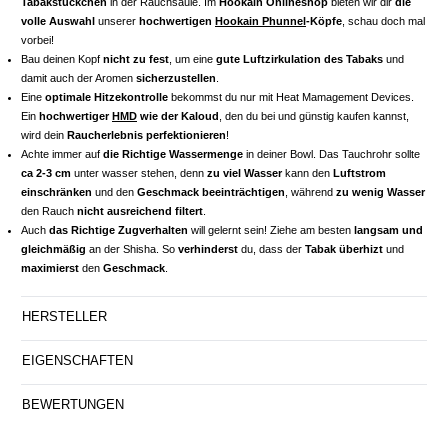
Tabakstückchen
in der Rauchsäule. Im
Hookain Onlineshop
bieten wir dir
die
volle Auswahl
unserer
hochwertigen
Hookain Phunnel
-Köpfe
, schau doch mal
vorbei!
Bau deinen Kopf
nicht zu fest
, um eine
gute Luftzirkulation des Tabaks
und
damit auch der Aromen
sicherzustellen
.
Eine
optimale Hitzekontrolle
bekommst du nur mit Heat Mamagement Devices.
Ein
hochwertiger
HMD
wie der Kaloud
, den du bei und günstig kaufen kannst,
wird dein
Raucherlebnis perfektionieren
!
Achte immer auf
die Richtige Wassermenge
in deiner Bowl. Das Tauchrohr sollte
ca 2-3 cm
unter wasser stehen, denn
zu viel Wasser
kann den
Luftstrom
einschränken
und den
Geschmack beeinträchtigen
, während
zu wenig Wasser
den Rauch
nicht ausreichend filtert
.
Auch
das Richtige Zugverhalten
will gelernt sein! Ziehe am besten
langsam und
gleichmäßig
an der Shisha. So
verhinderst
du, dass der
Tabak überhizt
und
maximierst
den
Geschmack
.
HERSTELLER
EIGENSCHAFTEN
BEWERTUNGEN