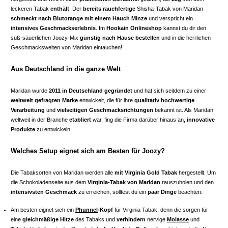
leckeren Tabak
enthält
. Der
bereits rauchfertige
Shisha-Tabak von Maridan
schmeckt nach Blutorange mit einem Hauch Minze
und verspricht ein
intensives Geschmackserlebnis
. Im
Hookain Onlineshop
kannst du dir den
süß-säuerlichen Joozy-Mix
günstig nach Hause bestellen
und in die herrlichen
Geschmackswelten von Maridan eintauchen!
Aus Deutschland in die ganze Welt
Maridan wurde
2011 in Deutschland gegründet
und hat sich seitdem zu einer
weltweit gefragten Marke
entwickelt, die für ihre
qualitativ hochwertige
Verarbeitung
und
vielseitigen Geschmacksrichtungen
bekannt ist. Als Maridan
weltweit in der Branche
etabliert
war, fing die Firma darüber hinaus an,
innovative
Produkte
zu entwickeln.
Welches Setup eignet sich am Besten für Joozy?
Die Tabaksorten von Maridan werden alle
mit Virginia Gold Tabak
hergestellt. Um
die Schokoladenseite aus dem
Virginia-Tabak von Maridan
rauszuholen und den
intensivsten Geschmack
zu erreichen, solltest du ein
paar Dinge
beachten:
Am besten eignet sich ein
Phunnel
-Kopf
für Virginia Tabak, denn die sorgen für
eine
gleichmäßige Hitze
des Tabaks und
verhindern
nervige
Molasse
und