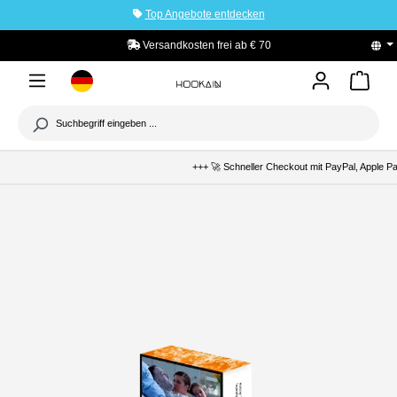
Top Angebote entdecken
tinhalt springen
Versandkosten frei ab € 70
PayPal K
+++ 🚀 Schneller Checkout mit PayPal, Apple Pay & 