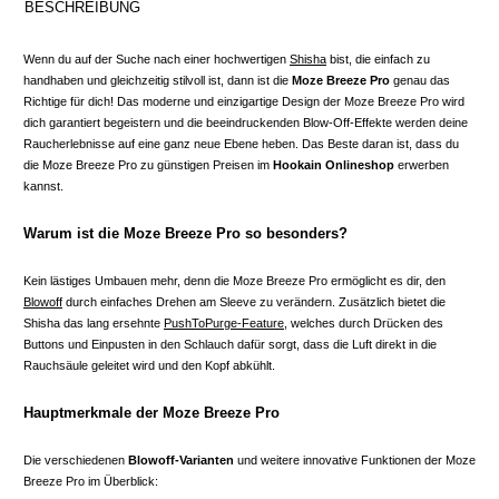
BESCHREIBUNG
Wenn du auf der Suche nach einer hochwertigen
Shisha
bist, die einfach zu
handhaben und gleichzeitig stilvoll ist, dann ist die
Moze Breeze Pro
genau das
Richtige für dich! Das moderne und einzigartige Design der Moze Breeze Pro wird
dich garantiert begeistern und die beeindruckenden Blow-Off-Effekte werden deine
Raucherlebnisse auf eine ganz neue Ebene heben. Das Beste daran ist, dass du
die Moze Breeze Pro zu günstigen Preisen im
Hookain Onlineshop
erwerben
kannst.
Warum ist die Moze Breeze Pro so besonders?
Kein lästiges Umbauen mehr, denn die Moze Breeze Pro ermöglicht es dir, den
Blowoff
durch einfaches Drehen am Sleeve zu verändern. Zusätzlich bietet die
Shisha das lang ersehnte
PushToPurge-Feature
, welches durch Drücken des
Buttons und Einpusten in den Schlauch dafür sorgt, dass die Luft direkt in die
Rauchsäule geleitet wird und den Kopf abkühlt.
Hauptmerkmale der Moze Breeze Pro
Die verschiedenen
Blowoff-Varianten
und weitere innovative Funktionen der Moze
Breeze Pro im Überblick: