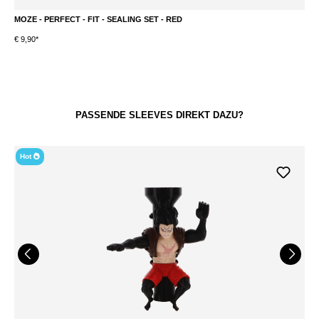
MOZE - PERFECT - FIT - SEALING SET - RED
M
€ 9,90*
€ 
PASSENDE SLEEVES DIREKT DAZU?
Hot