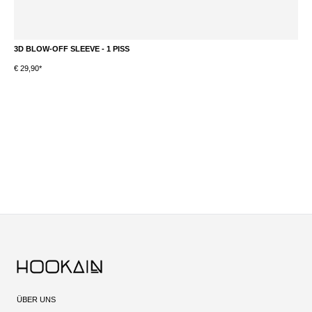
3D BLOW-OFF SLEEVE - 1 PISS
3
€ 29,90*
S
ÜBER UNS