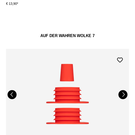
€ 13,90*
€ 
AUF DER WAHREN WOLKE 7