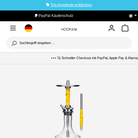
Top Angebote entdecken
tinhalt springen
PayPal Käuferschutz
+++ 🚀 Schneller Checkout mit PayPal, Apple Pay & Klarna +