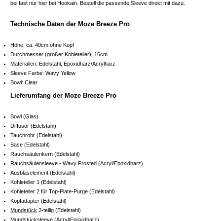
bei fast nur hier bei Hookain. Bestell die passende Sleeve direkt mit dazu.
Technische Daten der Moze Breeze Pro
Höhe: ca. 40cm ohne Kopf
Durchmesser (großer Kohleteller): 16cm
Materialien: Edelstahl, Epoxidharz/Acrylharz
Sleeve Farbe: Wavy Yellow
Bowl: Clear
Lieferumfang der Moze Breeze Pro
Bowl (Glas)
Diffusor (Edelstahl)
Tauchrohr (Edelstahl)
Base (Edelstahl)
Rauchsäulenkern (Edelstahl)
Rauchsäulensleeve - Wavy Frosted (Acryl/Epoxidharz)
Ausblaselement (Edelstahl)
Kohleteller 1 (Edelstahl)
Kohleteller 2 für Top-Plate-Purge (Edelstahl)
Kopfadapter (Edelstahl)
Mundstück
2-teilig (Edelstahl)
Mundstücksleeve (Acryl/Epoxidharz)