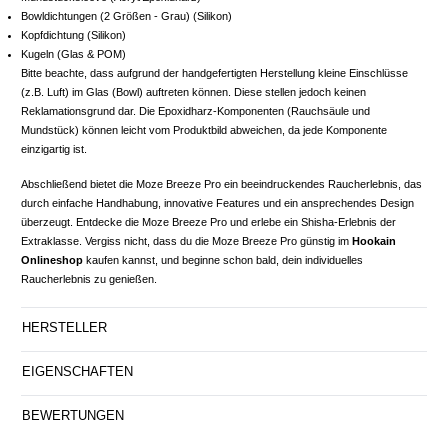
Bowldichtungen (2 Größen - Grau) (Silikon)
Kopfdichtung (Silikon)
Kugeln (Glas & POM)
Bitte beachte, dass aufgrund der handgefertigten Herstellung kleine Einschlüsse
(z.B. Luft) im Glas (Bowl) auftreten können. Diese stellen jedoch keinen
Reklamationsgrund dar. Die Epoxidharz-Komponenten (Rauchsäule und
Mundstück) können leicht vom Produktbild abweichen, da jede Komponente
einzigartig ist.
Abschließend bietet die Moze Breeze Pro ein beeindruckendes Raucherlebnis, das
durch einfache Handhabung, innovative Features und ein ansprechendes Design
überzeugt. Entdecke die Moze Breeze Pro und erlebe ein Shisha-Erlebnis der
Extraklasse. Vergiss nicht, dass du die Moze Breeze Pro günstig im
Hookain
Onlineshop
kaufen kannst, und beginne schon bald, dein individuelles
Raucherlebnis zu genießen.
HERSTELLER
EIGENSCHAFTEN
BEWERTUNGEN