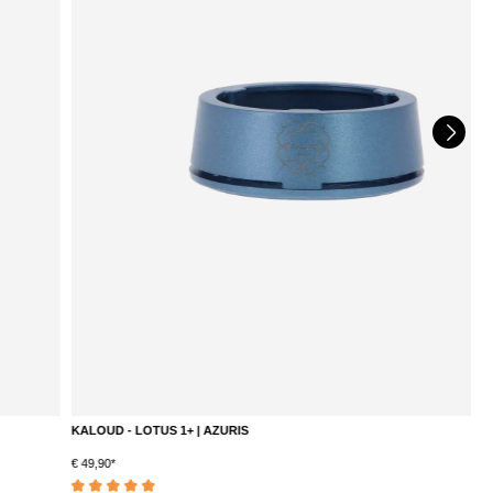
KALOUD - LOTUS 1+ | AZURIS
B
DETAILS
€ 49,90*
S