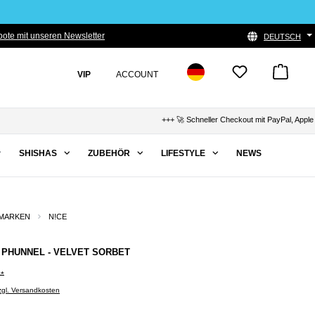
ote mit unseren Newsletter
DEUTSCH
VIP
ACCOUNT
+++ 🚀 Schneller Checkout mit PayPal, Apple Pay & K
SHISHAS
ZUBEHÖR
LIFESTYLE
NEWS
MARKEN
N!CE
- PHUNNEL - VELVET SORBET
0*
zzgl. Versandkosten