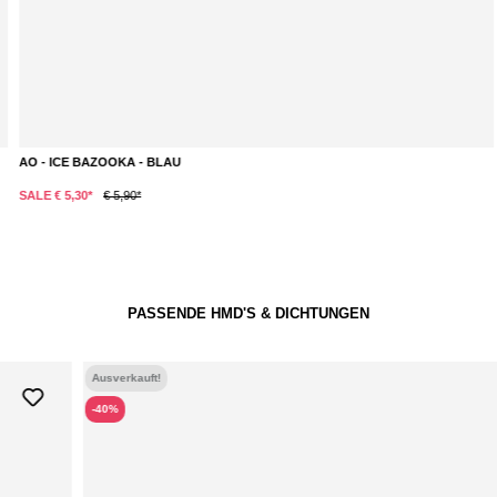
AO - ICE BAZOOKA - BLAU
SALE € 5,30*
€ 5,90*
PASSENDE HMD'S & DICHTUNGEN
Ausverkauft!
-40%