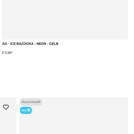
AO - ICE BAZOOKA - NEON - GELB
€ 5,90*
€ 
Ausverkauft!
Hot