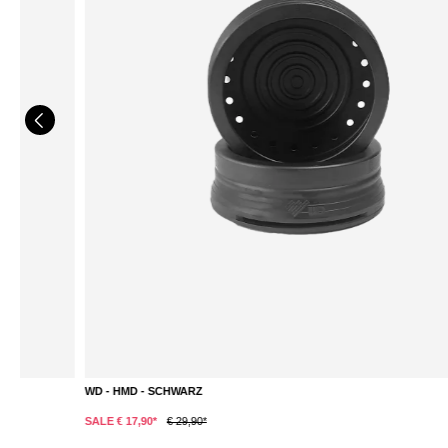
WD - HMD - SCHWARZ
DETAILS
SALE € 17,90*
€ 29,90*