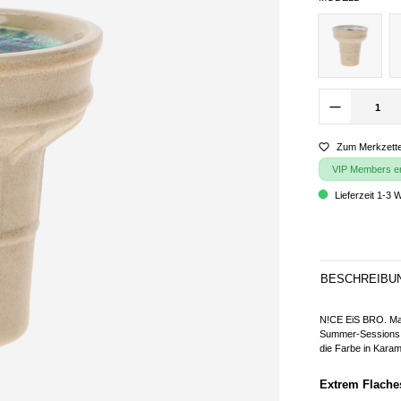
Zum Merkzette
VIP Members erh
Lieferzeit 1-3 
BESCHREIBU
N!CE EiS BRO. Mass
Summer-Sessions. E
die Farbe in Karame
Extrem Flache