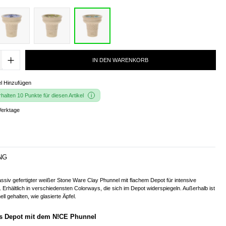
IN DEN WARENKORB
l Hinzufügen
alten 10 Punkte für diesen Artikel
Werktage
NG
iv gefertigter weißer Stone Ware Clay Phunnel mit flachem Depot für intensive
rhältlich in verschiedensten Colorways, die sich im Depot widerspiegeln. Außerhalb ist
ll gehalten, wie glasierte Äpfel.
s Depot mit dem N!CE Phunnel