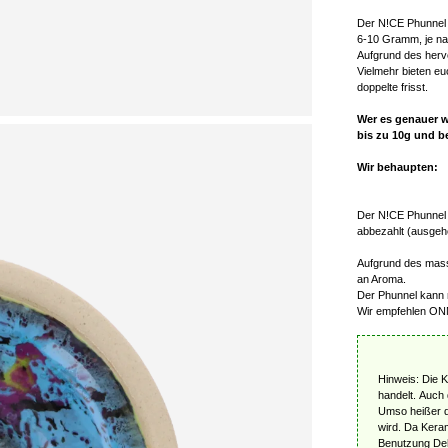
Der N!CE Phunnel 
6-10 Gramm, je n
Aufgrund des herv
Vielmehr bieten e
doppelte frisst.
Wer es genauer wi
bis zu 10g und b
Wir behaupten:
Der N!CE Phunnel 
abbezahlt (ausgeh
Aufgrund des mass
an Aroma.
Der Phunnel kann 
Wir empfehlen ONM
Hinweis: Die 
handelt. Auch 
Umso heißer de
wird. Da Kera
Benutzung Dehn