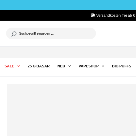
he springen
Zur Hauptnavigation springen
Versandkosten frei ab €
SALE
25 G BASAR
NEU
VAPESHOP
BIG PUFFS