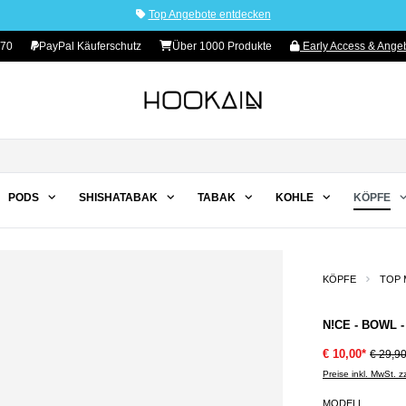
Top Angebote entdecken
 70
PayPal Käuferschutz
Über 1000 Produkte
Early Access & Angeb
PODS
SHISHATABAK
TABAK
KOHLE
KÖPFE
KÖPFE
TOP 
N!CE - BOWL 
€ 10,00*
€ 29,9
Preise inkl. MwSt. 
MODELL