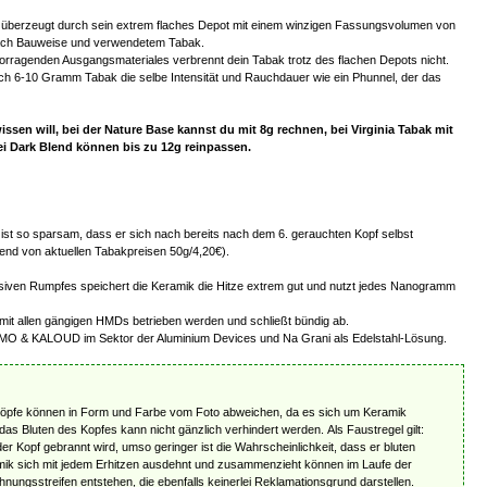
überzeugt durch sein extrem flaches Depot mit einem winzigen Fassungsvolumen von
ach Bauweise und verwendetem Tabak.
orragenden Ausgangsmateriales verbrennt dein Tabak trotz des flachen Depots nicht.
uch 6-10 Gramm Tabak die selbe Intensität und Rauchdauer wie ein Phunnel, der das
ssen will, bei der Nature Base kannst du mit 8g rechnen, bei Virginia Tabak mit
ei Dark Blend können bis zu 12g reinpassen.
ist so sparsam, dass er sich nach bereits nach dem 6. gerauchten Kopf selbst
end von aktuellen Tabakpreisen 50g/4,20€).
iven Rumpfes speichert die Keramik die Hitze extrem gut und nutzt jedes Nanogramm
mit allen gängigen HMDs betrieben werden und schließt bündig ab.
O & KALOUD im Sektor der Aluminium Devices und Na Grani als Edelstahl-Lösung.
Köpfe können in Form und Farbe vom Foto abweichen, da es sich um Keramik
das Bluten des Kopfes kann nicht gänzlich verhindert werden. Als Faustregel gilt:
r Kopf gebrannt wird, umso geringer ist die Wahrscheinlichkeit, dass er bluten
mik sich mit jedem Erhitzen ausdehnt und zusammenzieht können im Laufe der
ungsstreifen entstehen, die ebenfalls keinerlei Reklamationsgrund darstellen.