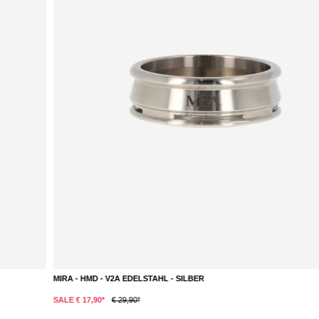
MIRA - HMD - V2A EDELSTAHL - SILBER
DETAILS
SALE € 17,90*
€ 29,90*