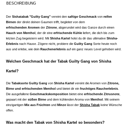
BESCHREIBUNG
Der
Sishatabak
"
Guilty Gang"
vereint den
saftige Geschmack
von
reifen
Birnen
der direkt deinen Gaumen trifft, begleitet von dem
erfrischenden Aromen
der
Zitrone
, abgerundet wird das Ganze durch einen
Hauch von Menthol
, der dir eine
erfrischende Kühle
liefert, die dich bis zum
letzten Zug begeistern wird. Mit
Shisha Kartel
holst du dir das ultimative
Shisha-
Erlebnis
nach Hause. Zögere nicht, probiere die
Guilty Gang
Sorte heute noch
aus und erlebe, wie dein
Rauchenerlebnis
auf ein ganz neues Level gehoben wird.
Welchen Geschmack hat der Tabak
Guilty Gang
von Shisha
Kartel?
Die
Tabaksorte Guilty Gang
von
Shisha Kartel
vereint die Aromen von
Zitrone,
Birne und erfrischenden Menthol
und bietet dir ein
fruchtiges Raucherlebnis
.
Die ausgefallene
Geschmackskomposition
bietet eine
erfrischende Zitrusnote
,
gepaart mit der
süßen Birne
und dem kühlenden Aroma von
Menthol
. Mit seinem
einzigartigen
Mix aus Früchten
und
Minze
lässt der
Shisha Tabak
keine Wünsche
offen.
Was macht den Tabak von Shisha Kartel so besonders?