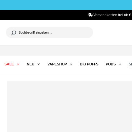
he springen
Zur Hauptnavigation springen
Versandkosten frei ab €
SALE
NEU
VAPESHOP
BIG PUFFS
PODS
S