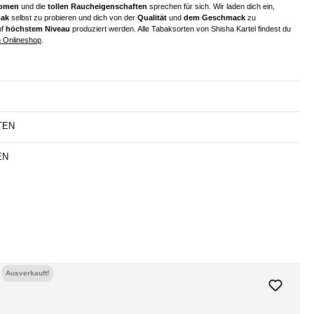
romen
und die
tollen Raucheigenschaften
sprechen für sich. Wir laden dich ein,
bak
selbst zu probieren und dich von der
Qualität
und
dem Geschmack
zu
uf
höchstem Niveau
produziert werden. Alle Tabaksorten von Shisha Kartel findest du
 Onlineshop
.
TEN
EN
Ausverkauft!