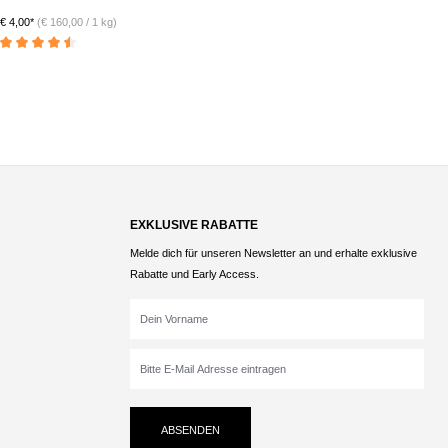
€ 4,00*
(€ 160,00 / 1 kg)
€ 
Durchschnittliche Bewertung von 4.5 von 5 Sternen
Du
EXKLUSIVE RABATTE
Melde dich für unseren Newsletter an und erhalte exklusive
Rabatte und Early Access.
ABSENDEN