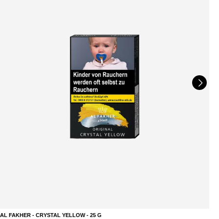
AL FAKHER - CRYSTAL YELLOW - 25 G
A
DETAILS