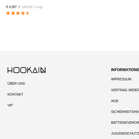
€ 4,00*
(€ 160,00 / 1 kg)
Durchschnittliche Bewertung von 4.5 von 5 Sternen
INFORMATION
IMPRESSUM
ÜBER UNS
VERTRAG WIDE
KONTAKT
AGB
VIP
SICHERHEITSHI
BATTERIEVERO
JUGENDSCHUT