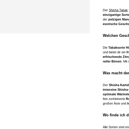
Der
Shisha Tabak
einzigartige Sort
der
pelzigen Ma
exotische Gesch
Welchen Gesch
Die
Tabaksorte H
und bietet dir ein
f
erfrischende Zit
reifer Birnen
. Mit
Was macht den
Der
Shisha Karte
intensive Shisha
optimale Wärmel
fein zerkleinerte
R
großen Äste und li
Wo finde ich 
Alle Sorten sind en