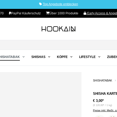
Top Angebote entdecken
 70
PayPal Käuferschutz
Über 1000 Produkte
Early Access & Angeb
HISHATABAK
SHISHAS
KÖPFE
LIFESTYLE
ZUBE
SHISHATABAK
SHISHA KARTE
€ 3,00*
(€ 120,00* / 1 kg)
Preise inkl. MwSt. 