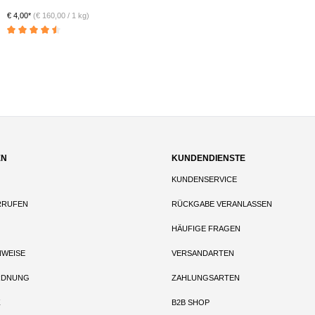
€ 4,00*
(€ 160,00 / 1 kg)
Durchschnittliche Bewertung von 4.5 von 5 Sternen
EN
KUNDENDIENSTE
KUNDENSERVICE
RRUFEN
RÜCKGABE VERANLASSEN
HÄUFIGE FRAGEN
NWEISE
VERSANDARTEN
RDNUNG
ZAHLUNGSARTEN
Z
B2B SHOP