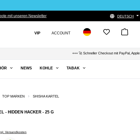
ote mit unseren Newsletter
DEUTSCH
VIP
ACCOUNT
+++ 🚀 Schneller Checkout mit PayPal, Apple Pay &
HÖR
NEWS
KOHLE
TABAK
TOP MARKEN
SHISHA KARTEL
L - HIDDEN HACKER - 25 G
zzgl. Versandkosten