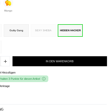
Mango
Guilty Gang
SEXY SHEBA
HIDDEN HACKER
IN DEN WARENKORB
l Hinzufügen
alten 3 Punkte für diesen Artikel
Werktage
NG