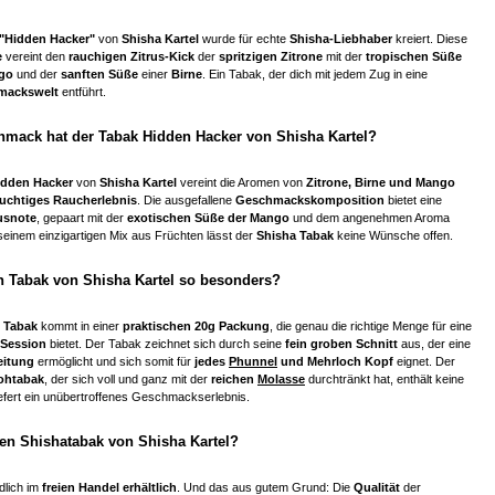
"Hidden Hacker"
von
Shisha Kartel
wurde für echte
Shisha-Liebhaber
kreiert. Diese
e
vereint den
rauchigen Zitrus-Kick
der
spritzigen Zitrone
mit der
tropischen Süße
ngo
und der
sanften Süße
einer
Birne
. Ein Tabak, der dich mit jedem Zug in eine
mackswelt
entführt.
mack hat der Tabak Hidden Hacker von Shisha Kartel?
idden Hacker
von
Shisha Kartel
vereint die Aromen von
Zitrone, Birne und Mango
ruchtiges Raucherlebnis
. Die ausgefallene
Geschmackskomposition
bietet eine
rusnote
, gepaart mit der
exotischen Süße der Mango
und dem angenehmen Aroma
 seinem einzigartigen Mix aus Früchten lässt der
Shisha Tabak
keine Wünsche offen.
 Tabak von Shisha Kartel so besonders?
l Tabak
kommt in einer
praktischen 20g Packung
, die genau die richtige Menge für eine
-Session
bietet. Der Tabak zeichnet sich durch seine
fein groben Schnitt
aus, der eine
eitung
ermöglicht und sich somit für
jedes
Phunnel
und Mehrloch Kopf
eignet. Der
ohtabak
, der sich voll und ganz mit der
reichen
Molasse
durchtränkt hat, enthält keine
efert ein unübertroffenes Geschmackserlebnis.
den Shishatabak von Shisha Kartel?
dlich im
freien Handel erhältlich
. Und das aus gutem Grund: Die
Qualität
der