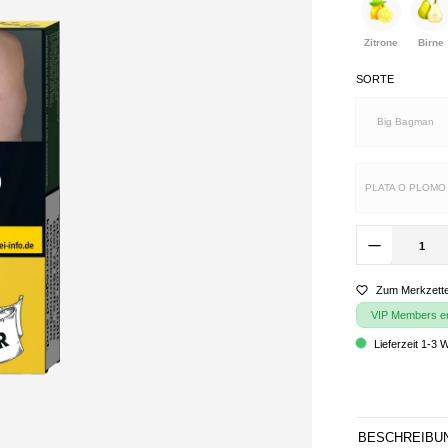
Zitrone
Birne
SORTE
Big Bagman
PLATA O PLOMO
Zum Merkzette
VIP Members erh
Lieferzeit 1-3 
BESCHREIBU