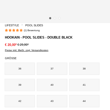
LIFESTYLE
POOL SLIDES
(1) Bewertung
Durchschnittliche Bewertung von 5 von 5 Sternen
HOOKAIN - POOL SLIDES - DOUBLE BLACK
€ 29,90*
€ 20,00*
Preise inkl. MwSt. zzgl. Versandkosten
GRÖSSE
36
37
38
39
40
41
42
43
44