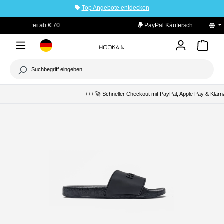
Top Angebote entdecken
tinhalt springen
PayPal Käuferschutz
+++ 🚀 Schneller Checkout mit PayPal, Apple Pay & Klarn