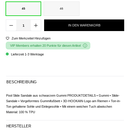
45
46
IN DEN WARENKORB
Zum Merkzettel Hinzufügen
VIP Members erhalten 20 Punkte für diesen Artikel
Lieferzeit 1-3 Werktage
BESCHREIBUNG
Pool Slide Sandale aus schwarzem Gummi PRODUKTDETAILS • Gummi • Slide-
Sandale • Vorgeformtes Gummifußbett • 3D-HOOKAIN-Logo am Riemen • Ton-in-
Ton gehaltene Sohle und Einlegesohle • Mit einem weichen Tuch abwischen
Material: 100 % TPU
HERSTELLER