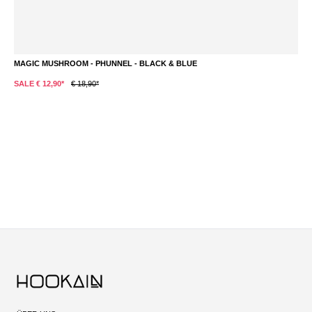
MAGIC MUSHROOM - PHUNNEL - BLACK & BLUE
L
SALE € 12,90*
€ 18,90*
S
Du