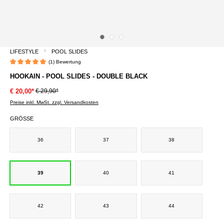
LIFESTYLE
POOL SLIDES
(1) Bewertung
Durchschnittliche Bewertung von 5 von 5 Sternen
HOOKAIN - POOL SLIDES - DOUBLE BLACK
€ 29,90*
€ 20,00*
Preise inkl. MwSt. zzgl. Versandkosten
GRÖSSE
36
37
38
39
40
41
42
43
44