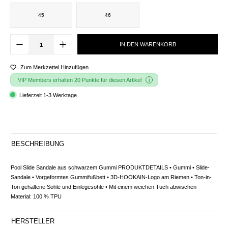
45
46
IN DEN WARENKORB
Zum Merkzettel Hinzufügen
VIP Members erhalten 20 Punkte für diesen Artikel
Lieferzeit 1-3 Werktage
BESCHREIBUNG
Pool Slide Sandale aus schwarzem Gummi PRODUKTDETAILS • Gummi • Slide-
Sandale • Vorgeformtes Gummifußbett • 3D-HOOKAIN-Logo am Riemen • Ton-in-
Ton gehaltene Sohle und Einlegesohle • Mit einem weichen Tuch abwischen
Material: 100 % TPU
HERSTELLER