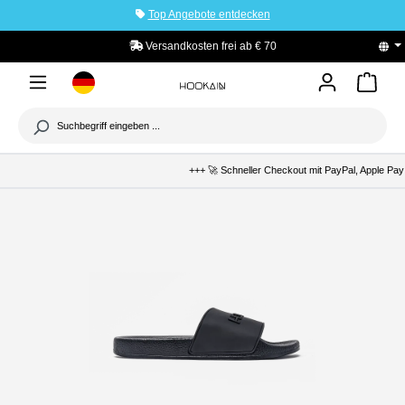
Top Angebote entdecken
tinhalt springen
b € 70
PayPal Käuferschutz
+++ 🚀 Schneller Checkout mit PayPal, Apple Pay &