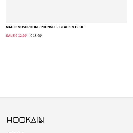
MAGIC MUSHROOM - PHUNNEL - BLACK & BLUE
L
SALE € 12,90*
€ 18,90*
S
Du