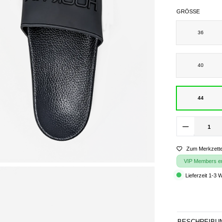
GRÖSSE
36
40
44
Zum Merkzette
VIP Members erh
Lieferzeit 1-3 
BESCHREIBU