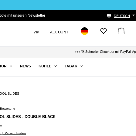
ote mit unseren Newsletter
DEUTSCH
VIP
ACCOUNT
+++ 🚀 Schneller Checkout mit PayPal, Apple Pa
HÖR
NEWS
KOHLE
TABAK
OOL SLIDES
 Bewertung
Bewertung von 5 von 5 Sternen
OL SLIDES - DOUBLE BLACK
0*
zzgl. Versandkosten