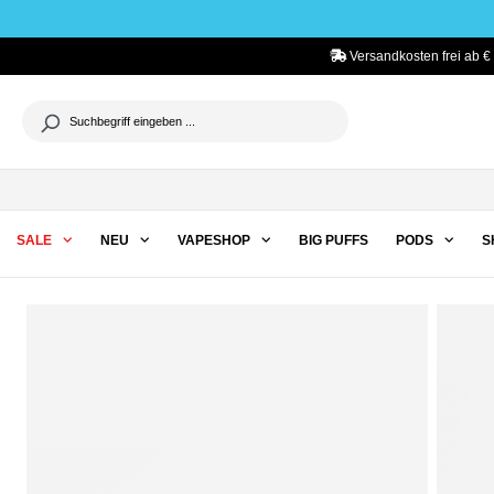
he springen
Zur Hauptnavigation springen
Versandkosten frei ab €
SALE
NEU
VAPESHOP
BIG PUFFS
PODS
S