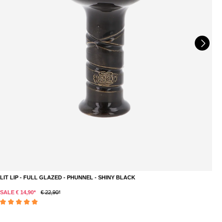
LIT LIP - FULL GLAZED - PHUNNEL - SHINY BLACK
L
SALE € 14,90*
€ 22,90*
€ 
Durchschnittliche Bewertung von 5 von 5 Sternen