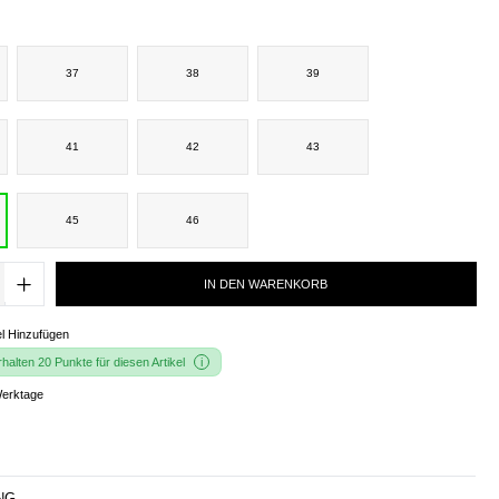
37
38
39
41
42
43
45
46
IN DEN WARENKORB
l Hinzufügen
alten 20 Punkte für diesen Artikel
Werktage
NG