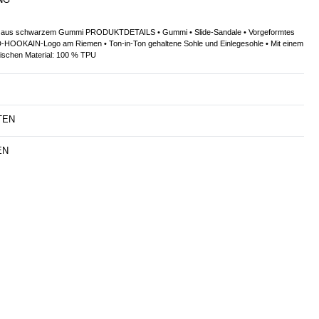
le aus schwarzem Gummi PRODUKTDETAILS • Gummi • Slide-Sandale • Vorgeformtes
-HOOKAIN-Logo am Riemen • Ton-in-Ton gehaltene Sohle und Einlegesohle • Mit einem
ischen Material: 100 % TPU
TEN
EN