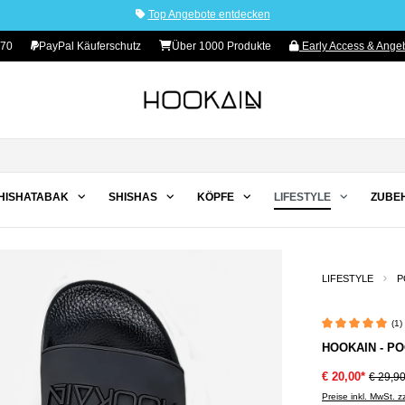
Top Angebote entdecken
 70
PayPal Käuferschutz
Über 1000 Produkte
Early Access & Angeb
HISHATABAK
SHISHAS
KÖPFE
LIFESTYLE
ZUBE
LIFESTYLE
P
(1)
Durchschnittliche 
HOOKAIN - PO
€ 20,00*
€ 29,9
Preise inkl. MwSt. 