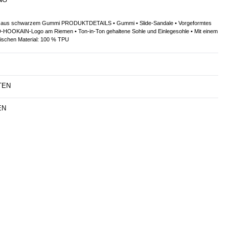
le aus schwarzem Gummi PRODUKTDETAILS • Gummi • Slide-Sandale • Vorgeformtes
-HOOKAIN-Logo am Riemen • Ton-in-Ton gehaltene Sohle und Einlegesohle • Mit einem
ischen Material: 100 % TPU
TEN
EN