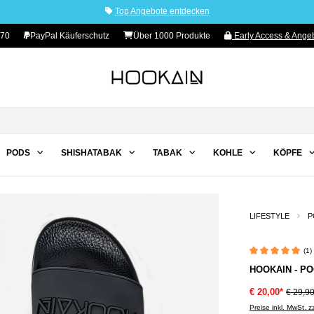
Top Angebote entdecken
70
PayPal Käuferschutz
Über 1000 Produkte
Early Access & Angeb
PODS
SHISHATABAK
TABAK
KOHLE
KÖPFE
LIFESTYLE
P
(1)
Durchschnittliche 
HOOKAIN - PO
€ 20,00*
€ 29,9
Preise inkl. MwSt. 