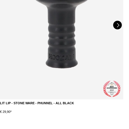
LIT LIP - STONE WARE - PHUNNEL - ALL BLACK
M
DETAILS
€ 29,90*
€ 