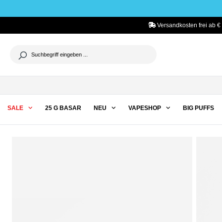
he springen
Zur Hauptnavigation springen
Versandkosten frei ab € 
SALE
25 G BASAR
NEU
VAPESHOP
BIG PUFFS