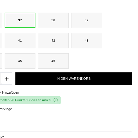
37
38
39
41
42
43
45
46
IN DEN WARENKORB
l Hinzufügen
alten 20 Punkte für diesen Artikel
Werktage
NG