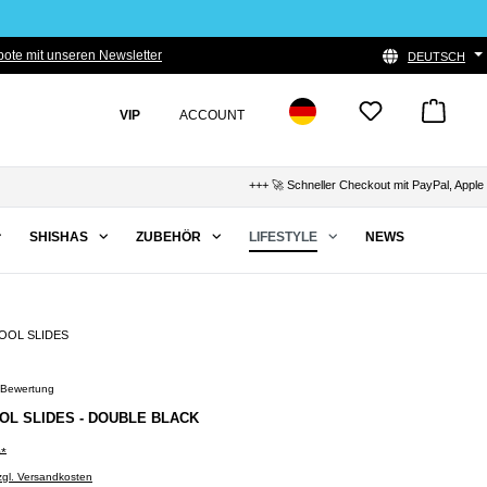
ote mit unseren Newsletter
DEUTSCH
VIP
ACCOUNT
+++ 🚀 Schneller Checkout mit PayPal, Apple Pay & K
SHISHAS
ZUBEHÖR
LIFESTYLE
NEWS
OOL SLIDES
 Bewertung
Bewertung von 5 von 5 Sternen
OL SLIDES - DOUBLE BLACK
0*
zzgl. Versandkosten