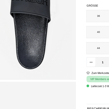
GRÖSSE
36
40
44
Zum Merkzette
VIP Members erh
Lieferzeit 1-3 
BESCHREIBU