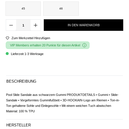
45
46
IN DEN WARENKORB
Zum Merkzettel Hinzufügen
VIP Members erhalten 20 Punkte für diesen Artikel
Lieferzeit 1-3 Werktage
BESCHREIBUNG
Pool Slide Sandale aus schwarzem Gummi PRODUKTDETAILS • Gummi • Slide-
Sandale • Vorgeformtes Gummifußbett • 3D-HOOKAIN-Logo am Riemen • Ton-in-
Ton gehaltene Sohle und Einlegesohle • Mit einem weichen Tuch abwischen
Material: 100 % TPU
HERSTELLER