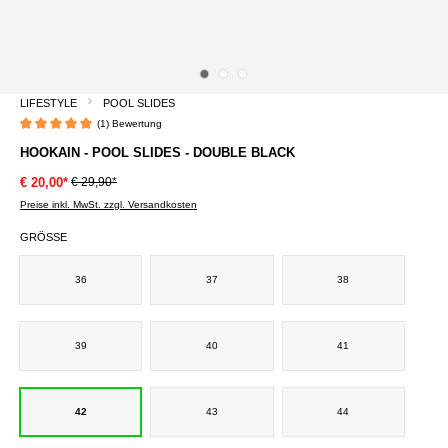
LIFESTYLE
POOL SLIDES
(1) Bewertung
Durchschnittliche Bewertung von 5 von 5 Sternen
HOOKAIN - POOL SLIDES - DOUBLE BLACK
€ 29,90*
€ 20,00*
Preise inkl. MwSt. zzgl. Versandkosten
GRÖSSE
36
37
38
39
40
41
42
43
44