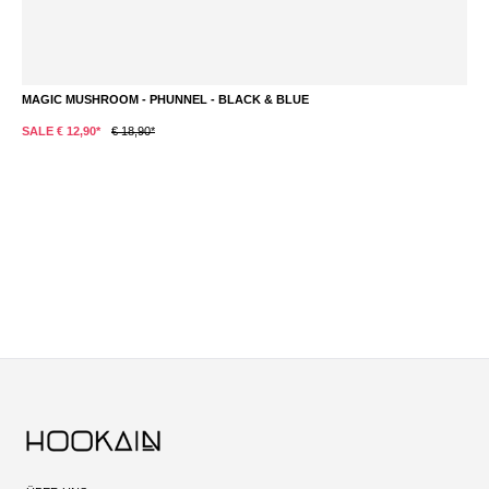
MAGIC MUSHROOM - PHUNNEL - BLACK & BLUE
L
SALE € 12,90*
€ 18,90*
S
Du