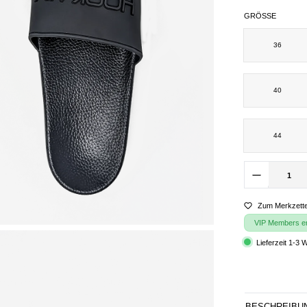
GRÖSSE
36
40
44
Zum Merkzette
VIP Members erh
Lieferzeit 1-3 
BESCHREIBU