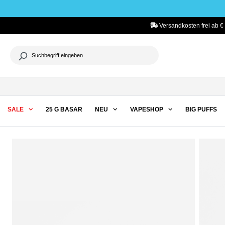
he springen
Zur Hauptnavigation springen
Versandkosten frei ab € 
SALE
25 G BASAR
NEU
VAPESHOP
BIG PUFFS