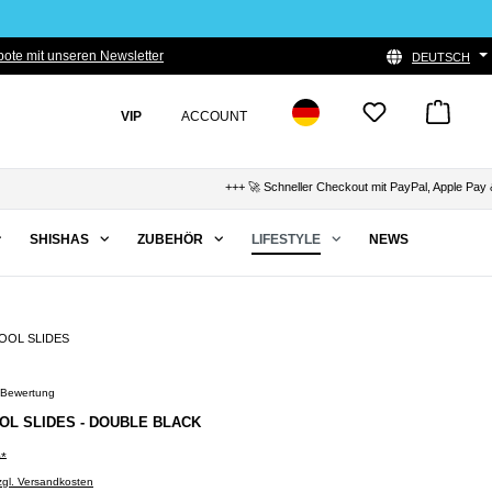
ote mit unseren Newsletter
DEUTSCH
VIP
ACCOUNT
+++ 🚀 Schneller Checkout mit PayPal, Apple Pay & Kla
SHISHAS
ZUBEHÖR
LIFESTYLE
NEWS
OOL SLIDES
 Bewertung
Bewertung von 5 von 5 Sternen
OL SLIDES - DOUBLE BLACK
0*
zzgl. Versandkosten