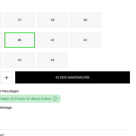
37
38
39
41
42
43
45
46
IN DEN WARENKORB
l Hinzufügen
alten 20 Punkte für diesen Artikel
Werktage
NG