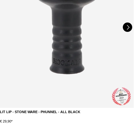
LIT LIP - STONE WARE - PHUNNEL - ALL BLACK
M
DETAILS
€ 29,90*
€ 