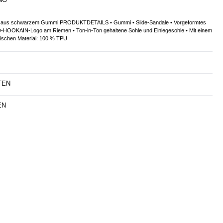
le aus schwarzem Gummi PRODUKTDETAILS • Gummi • Slide-Sandale • Vorgeformtes
-HOOKAIN-Logo am Riemen • Ton-in-Ton gehaltene Sohle und Einlegesohle • Mit einem
ischen Material: 100 % TPU
TEN
EN