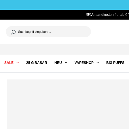
he springen
Zur Hauptnavigation springen
Versandkosten frei ab € 
SALE
25 G BASAR
NEU
VAPESHOP
BIG PUFFS