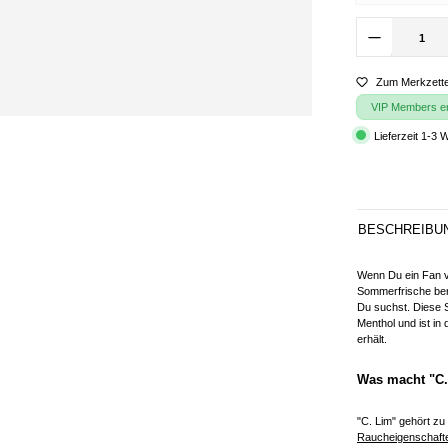
Zum Merkzette
VIP Members erh
Lieferzeit 1-3 
BESCHREIBU
Wenn Du ein Fan v
Sommerfrische ber
Du suchst. Diese 
Menthol und ist in
erhält.
Was macht "C.
"C. Lim" gehört z
Raucheigenschaft