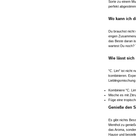
Sorte zu einem Mu
perfekt abgestimmt
Wo kann ich di
Du brauchst nicht 
engen Zusammenarbe
das Beste daran is
wartest Du noch? T
Wie lässt sich
"C. Lim" ist nicht
kombinieren. Expe
Lieblingsmischung 
Kombiniere "C. Lim
Mische es mit Zitr
Füge eine tropisc
Genieße den S
Es gibt nichts Be
Menthol zu genieße
das Aroma, sonder
Hause und bestelle