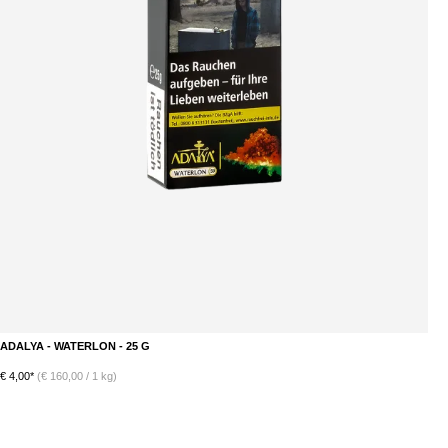
ADALYA - WATERLON - 25 G
€ 4,00*
(€ 160,00 / 1 kg)