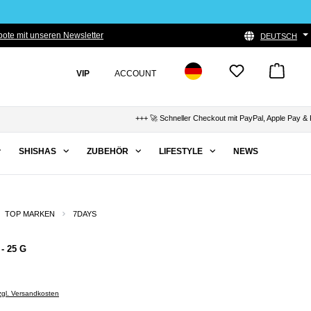
ote mit unseren Newsletter
DEUTSCH
VIP
ACCOUNT
+++ 🚀 Schneller Checkout mit PayPal, Apple Pay & Klar
SHISHAS
ZUBEHÖR
LIFESTYLE
NEWS
TOP MARKEN
7DAYS
- 25 G
zzgl. Versandkosten