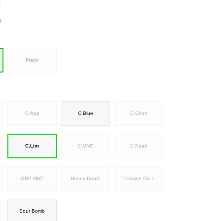
l
Platin
C.App
C.Blue
C.Cherr
C.Lim
C.MNG
C.Peah
GRP MNT
Honey Death
Passion On I.
Sour Bomb