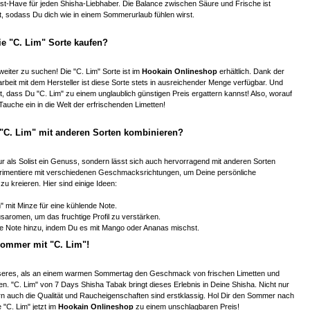
st-Have für jeden Shisha-Liebhaber. Die Balance zwischen Säure und Frische ist
, sodass Du dich wie in einem Sommerurlaub fühlen wirst.
e "C. Lim" Sorte kaufen?
weiter zu suchen! Die "C. Lim" Sorte ist im
Hookain Onlineshop
erhältlich. Dank der
it mit dem Hersteller ist diese Sorte stets in ausreichender Menge verfügbar. Und
t, dass Du "C. Lim" zu einem unglaublich günstigen Preis ergattern kannst! Also, worauf
auche ein in die Welt der erfrischenden Limetten!
 "C. Lim" mit anderen Sorten kombinieren?
 nur als Solist ein Genuss, sondern lässt sich auch hervorragend mit anderen Sorten
rimentiere mit verschiedenen Geschmacksrichtungen, um Deine persönliche
zu kreieren. Hier sind einige Ideen:
" mit Minze für eine kühlende Note.
usaromen, um das fruchtige Profil zu verstärken.
he Note hinzu, indem Du es mit Mango oder Ananas mischst.
ommer mit "C. Lim"!
sseres, als an einem warmen Sommertag den Geschmack von frischen Limetten und
n. "C. Lim" von 7 Days Shisha Tabak bringt dieses Erlebnis in Deine Shisha. Nicht nur
n auch die Qualität und Raucheigenschaften sind erstklassig. Hol Dir den Sommer nach
 "C. Lim" jetzt im
Hookain Onlineshop
zu einem unschlagbaren Preis!