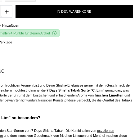
IN DEN WARENKORB
l Hinzufügen
alten 4 Punkte für diesen Artikel
Werktage
NG
on fruchtigen Aromen bist und Deine
Shisha
-Erlebnisse gerne mit dem Geschmack der
eichern möchtest, dann ist die
7 Days
Shisha Tabak
Sorte "C. Lim"
genau das, was
Sorte verführt mit dem köstlichen und erfrischenden Aroma von
frischen Limetten
und
 der bewährten lichtundurchlässigen Kunststoffdose verpackt, die die Qualität des Tabaks
 Lim" so besonders?
u den Star-Sorten von 7 Days Shisha Tabak. Die Kombination von
exzellenten
en
und dem intensiven Geschmack von frischen Limetten und Menthol machen diese