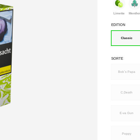
Limette
Mentho
EDITION
Classic
SORTE
Bob`s Papa
C.Death
E-va Gun
Poppy