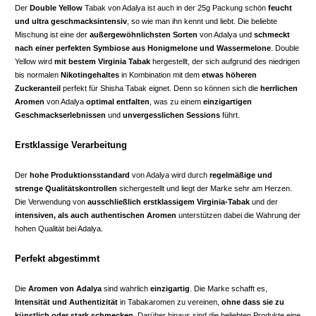
Der
Double Yellow
Tabak von Adalya ist auch in der 25g Packung schön
feucht
und ultra geschmacksintensiv
, so wie man ihn kennt und liebt. Die beliebte
Mischung ist eine der
außergewöhnlichsten Sorten
von Adalya und
schmeckt
nach einer perfekten Symbiose aus Honigmelone und Wassermelone
. Double
Yellow wird
mit bestem Virginia Tabak
hergestellt, der sich aufgrund des niedrigen
bis normalen
Nikotingehaltes
in Kombination mit dem
etwas höheren
Zuckeranteil
perfekt für Shisha Tabak eignet. Denn so können sich die
herrlichen
Aromen
von Adalya
optimal entfalten
, was zu einem
einzigartigen
Geschmackserlebnissen
und
unvergesslichen Sessions
führt.
Erstklassige Verarbeitung
Der
hohe Produktionsstandard
von Adalya wird durch
regelmäßige und
strenge Qualitätskontrollen
sichergestellt und liegt der Marke sehr am Herzen.
Die Verwendung von
ausschließlich erstklassigem Virginia-Tabak
und der
intensiven, als auch authentischen Aromen
unterstützen dabei die Wahrung der
hohen Qualität bei Adalya.
Perfekt abgestimmt
Die
Aromen von Adalya
sind wahrlich
einzigartig
. Die Marke schafft es,
Intensität und Authentizität
in Tabakaromen zu vereinen,
ohne dass sie zu
künstlich oder stark schmecken
. Darüber hinaus sind die beliebten Produkte eine