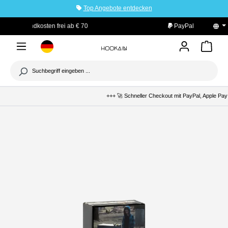
Top Angebote entdecken
tinhalt springen
PayPal Käuferschutz
+++ 🚀 Schneller Checkout mit PayPal, Apple Pay 