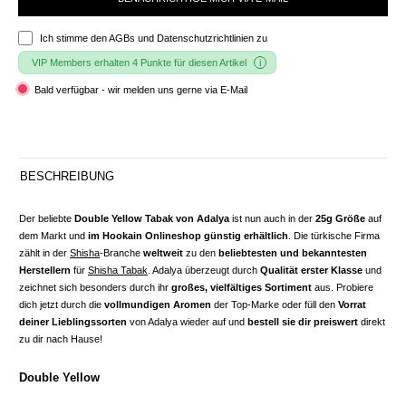
Ich stimme den
AGBs und Datenschutzrichtlinien
zu
VIP Members erhalten 4 Punkte für diesen Artikel
Bald verfügbar - wir melden uns gerne via E-Mail
BESCHREIBUNG
Der beliebte
Double Yellow Tabak von Adalya
ist nun auch in der
25g Größe
auf
dem Markt und
im Hookain Onlineshop günstig erhältlich
. Die türkische Firma
zählt in der
Shisha
-Branche
weltweit
zu den
beliebtesten und bekanntesten
Herstellern
für
Shisha Tabak
. Adalya überzeugt durch
Qualität erster Klasse
und
zeichnet sich besonders durch ihr
großes, vielfältiges Sortiment
aus. Probiere
dich
jetzt durch die
vollmundigen Aromen
der Top-Marke oder füll den
Vorrat
deiner Lieblingssorten
von Adalya wieder auf und
bestell sie dir preiswert
direkt
zu dir nach Hause!
Double Yellow