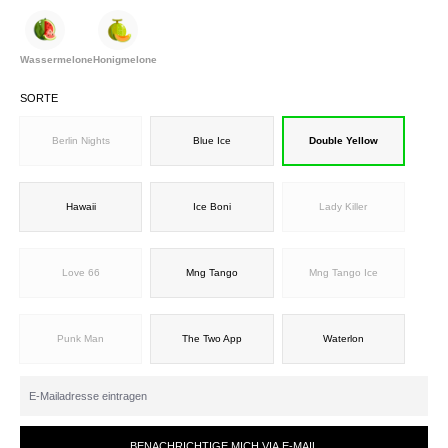
Wassermelone
Honigmelone
SORTE
Berlin Nights
Blue Ice
Double Yellow
Hawaii
Ice Boni
Lady Killer
Love 66
Mng Tango
Mng Tango Ice
Punk Man
The Two App
Waterlon
BENACHRICHTIGE MICH VIA E-MAIL