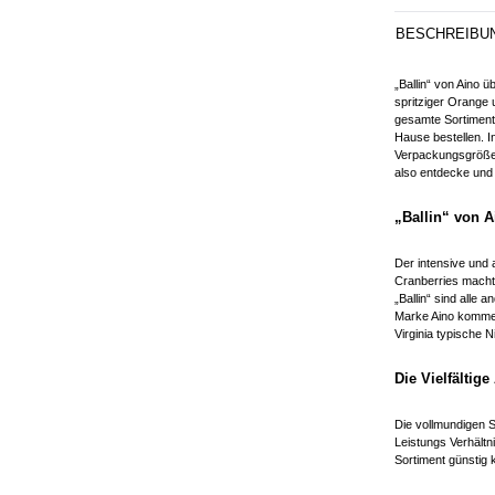
BESCHREIBU
„Ballin“ von Aino
spritziger Orange 
gesamte Sortiment
Hause bestellen. I
Verpackungsgröße e
also entdecke und 
„Ballin“ von A
Der intensive und
Cranberries macht 
„Ballin“ sind alle 
Marke Aino kommen
Virginia typische 
Die Vielfältig
Die vollmundigen S
Leistungs Verhältn
Sortiment günstig