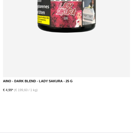
AINO - DARK BLEND - LADY SAKURA - 25 G
DETAILS
€ 4,99*
(€ 199,60 / 1 kg)