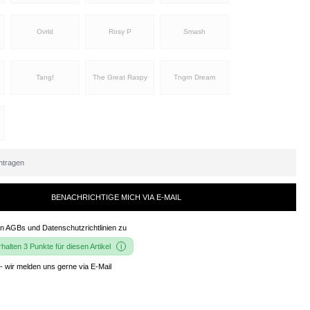
Ovrld
Rosy P
Smash
Tang!
The Great Raspy
Tngrn Dream
BENACHRICHTIGE MICH VIA E-MAIL
en
AGBs und Datenschutzrichtlinien
zu
alten 3 Punkte für diesen Artikel
- wir melden uns gerne via E-Mail