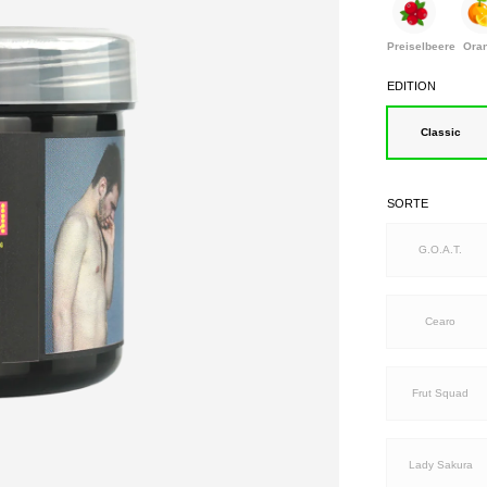
Preiselbeere
Ora
EDITION
Classic
SORTE
G.O.A.T.
Cearo
Frut Squad
Lady Sakura