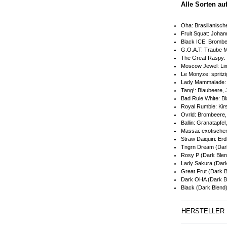
Alle Sorten au
Oha: Brasilianisc
Fruit Squat: Joha
Black ICE: Brombe
G.O.A.T: Traube 
The Great Raspy: 
Moscow Jewel: Lim
Le Monyze: spritzi
Lady Mammalade: 
Tang!: Blaubeere,
Bad Rule White: B
Royal Rumble: Kir
Ovrld: Brombeere,
Ballin: Granatapfe
Massai: exotische
Straw Daiquiri: Erd
Tngrn Dream (Dark
Rosy P (Dark Blen
Lady Sakura (Dark
Great Frut (Dark B
Dark OHA (Dark Bl
Black (Dark Blend
HERSTELLER