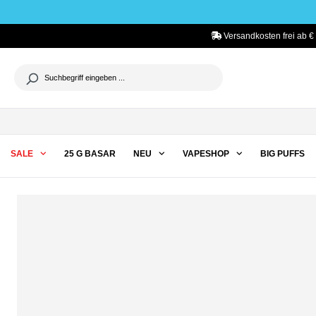
he springen
Zur Hauptnavigation springen
Versandkosten frei ab € 
SALE
25 G BASAR
NEU
VAPESHOP
BIG PUFFS