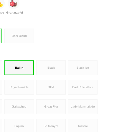
nge
Granatapfel
Dark Blend
Ballin
Black
Black Ice
Royal Rumble
OHA
Bad Rule White
Galaxchee
Great Frut
Lady Mammalade
Lapina
Le Monyze
Massai