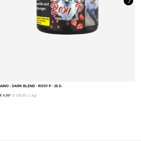
AINO - DARK BLEND - ROSY P - 25 G
A
DETAILS
€ 4,99*
(€ 199,60 / 1 kg)
€ 