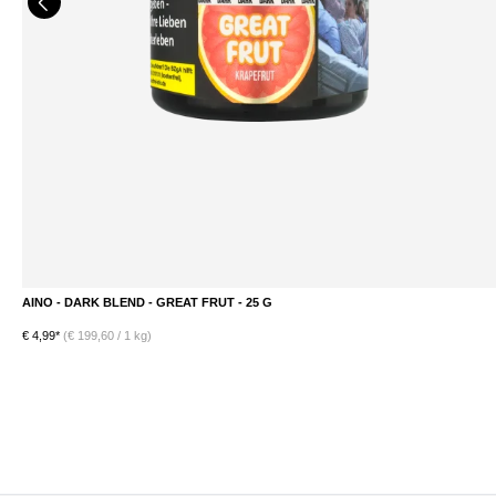
AINO - DARK BLEND - GREAT FRUT - 25 G
DETAILS
€ 4,99*
(€ 199,60 / 1 kg)