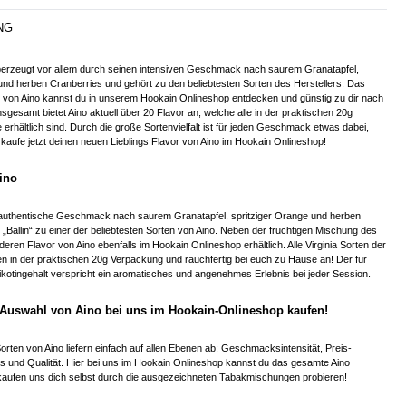
NG
 überzeugt vor allem durch seinen intensiven Geschmack nach saurem Granatapfel,
und herben Cranberries und gehört zu den beliebtesten Sorten des Herstellers. Das
 von Aino kannst du in unserem Hookain Onlineshop entdecken und günstig zu dir nach
nsgesamt bietet Aino aktuell über 20 Flavor an, welche alle in der praktischen 20g
rhältlich sind. Durch die große Sortenvielfalt ist für jeden Geschmack etwas dabei,
kaufe jetzt deinen neuen Lieblings Flavor von Aino im Hookain Onlineshop!
ino
 authentische Geschmack nach saurem Granatapfel, spritziger Orange und herben
„Ballin“ zu einer der beliebtesten Sorten von Aino. Neben der fruchtigen Mischung des
anderen Flavor von Aino ebenfalls im Hookain Onlineshop erhältlich. Alle Virginia Sorten der
 in der praktischen 20g Verpackung und rauchfertig bei euch zu Hause an! Der für
Nikotingehalt verspricht ein aromatisches und angenehmes Erlebnis bei jeder Session.
e Auswahl von Aino bei uns im Hookain-Onlineshop kaufen!
orten von Aino liefern einfach auf allen Ebenen ab: Geschmacksintensität, Preis-
is und Qualität. Hier bei uns im Hookain Onlineshop kannst du das gesamte Aino
 kaufen uns dich selbst durch die ausgezeichneten Tabakmischungen probieren!