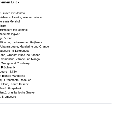
f einen Blick
he Guave mit Menthol
nnisbeere, Limette, Wassermelone
ere mit Menthol
Minze
Himbeere mit Menthol
ette mit Ingwer
ge Zitrone
Kirsche, Himbeere und Gojibeere
 Johannisbeere, Mandarine und Orange
laubeere mit Kokosnuss
sche, Grapefruit und Ice Bonbon
 Klementine, Zitrone und Mango
l, Orange und Cranberry
r Früchtemix
beere mit Kiwi
 Blend): Mandarine
d): Granatapfel Rose Ice
 Blend): saure Kirsche
lend): Grapefruit
end): brasilianische Guave
): Brombeere