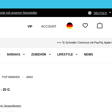
ote mit unseren Newsletter
DEUTSCH
VIP
ACCOUNT
+++ 🚀 Schneller Checkout mit PayPal, Apple Pay & K
SHISHAS
ZUBEHÖR
LIFESTYLE
NEWS
TOP MARKEN
AINO
- 20 G
zzgl. Versandkosten