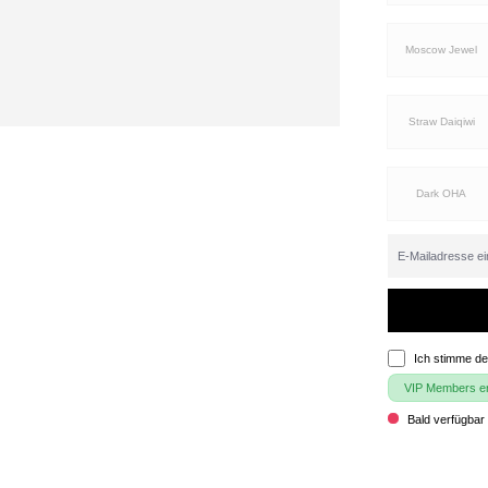
Moscow Jewel
Straw Daiqiwi
Dark OHA
Ich stimme d
VIP Members erh
Bald verfügbar 