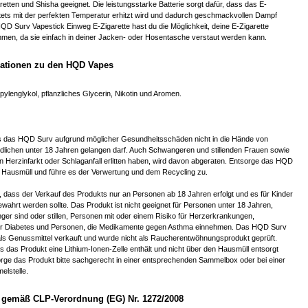
aretten und Shisha geeignet. Die leistungsstarke Batterie sorgt dafür, dass das E-
stets mit der perfekten Temperatur erhitzt wird und dadurch geschmackvollen Dampf
QD Surv Vapestick Einweg E-Zigarette hast du die Möglichkeit, deine E-Zigarette
ehmen, da sie einfach in deiner Jacken- oder Hosentasche verstaut werden kann.
mationen zu den HQD Vapes
ylenglykol, pflanzliches Glycerin, Nikotin und Aromen.
ss das HQD Surv aufgrund möglicher Gesundheitsschäden nicht in die Hände von
dlichen unter 18 Jahren gelangen darf. Auch Schwangeren und stillenden Frauen sowie
n Herzinfarkt oder Schlaganfall erlitten haben, wird davon abgeraten. Entsorge das HQD
 Hausmüll und führe es der Verwertung und dem Recycling zu.
, dass der Verkauf des Produkts nur an Personen ab 18 Jahren erfolgt und es für Kinder
wahrt werden sollte. Das Produkt ist nicht geeignet für Personen unter 18 Jahren,
er sind oder stillen, Personen mit oder einem Risiko für Herzerkrankungen,
er Diabetes und Personen, die Medikamente gegen Asthma einnehmen. Das HQD Surv
 als Genussmittel verkauft und wurde nicht als Raucherentwöhnungsprodukt geprüft.
 das Produkt eine Lithium-Ionen-Zelle enthält und nicht über den Hausmüll entsorgt
orge das Produkt bitte sachgerecht in einer entsprechenden Sammelbox oder bei einer
lstelle.
gemäß CLP-Verordnung (EG) Nr. 1272/2008