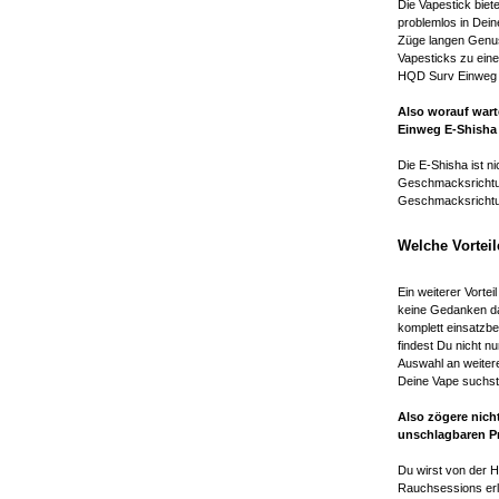
Die Vapestick biet
problemlos in Dei
Züge langen Genus
Vapesticks zu ein
HQD Surv Einwe
Also worauf wart
Einweg E-Shisha 
Die E-Shisha ist n
Geschmacksrichtun
Geschmacksrichtun
Welche Vortei
Ein weiterer Vortei
keine Gedanken dar
komplett einsatzbe
findest Du nicht 
Auswahl an weiter
Deine Vape suchst 
Also zögere nich
unschlagbaren Pr
Du wirst von der 
Rauchsessions erl