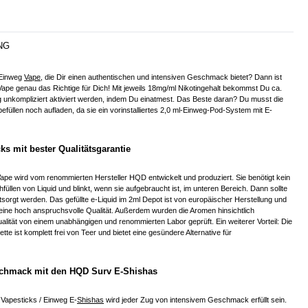
NG
 Einweg
Vape
, die Dir einen authentischen und intensiven Geschmack bietet? Dann ist
pe genau das Richtige für Dich! Mit jeweils 18mg/ml Nikotingehalt bekommst Du ca.
ig unkompliziert aktiviert werden, indem Du einatmest. Das Beste daran? Du musst die
üllen noch aufladen, da sie ein vorinstalliertes 2,0 ml-Einweg-Pod-System mit E-
ks mit bester Qualitätsgarantie
pe wird vom renommierten Hersteller HQD entwickelt und produziert. Sie benötigt kein
füllen von Liquid und blinkt, wenn sie aufgebraucht ist, im unteren Bereich. Dann sollte
tsorgt werden. Das gefüllte e-Liquid im 2ml Depot ist von europäischer Herstellung und
eine hoch anspruchsvolle Qualität. Außerdem wurden die Aromen hinsichtlich
alität von einem unabhängigen und renommierten Labor geprüft. Ein weiterer Vorteil: Die
te ist komplett frei von Teer und bietet eine gesündere Alternative für
schmack mit den HQD Surv E-Shishas
Vapesticks / Einweg E-
Shishas
wird jeder Zug von intensivem Geschmack erfüllt sein.