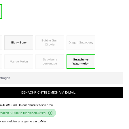
Bubble Gum
Blurry Berry
Dragon Strawberry
Chewie
Strawberry
Strawberry
Mango Melon
Lemonade
Watermelon
BENACHRICHTIGE MICH VIA E-MAIL
en
AGBs und Datenschutzrichtlinien
zu
alten 5 Punkte für diesen Artikel
- wir melden uns gerne via E-Mail