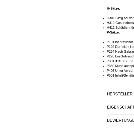
H-Sätze
:
H301 Giftig bei Ve
H312 Gesundheitss
H412 Schädlich für
P-Sätze:
P101 Ist ärztliche
P102 Darf nicht in
P264 Nach Gebrau
P270 Bei Gebrauch
P301+P310 BEI 
P330 Mund ausspü
P405 Unter Versch
P501 Inhalt/Behält
HERSTELLER
EIGENSCHAF
BEWERTUNG