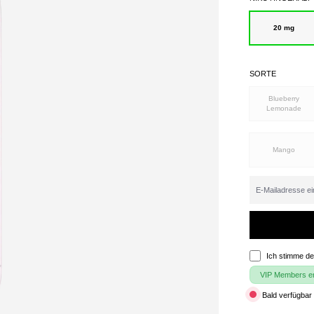
20 mg
SORTE
Blueberry
Lemonade
Mango
Ich stimme d
VIP Members erh
Bald verfügbar 