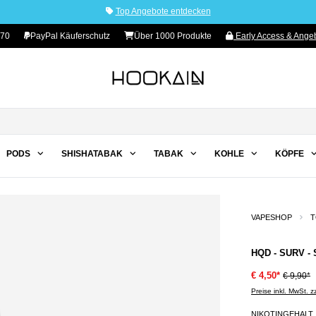
Top Angebote entdecken
 70
PayPal Käuferschutz
Über 1000 Produkte
Early Access & Angeb
PODS
SHISHATABAK
TABAK
KOHLE
KÖPFE
VAPESHOP
T
HQD - SURV 
€ 4,50*
€ 9,90*
Preise inkl. MwSt. 
NIKOTINGEHALT