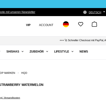
ote mit unseren Newsletter
DEUTSCH
VIP
ACCOUNT
+++ 🚀 Schneller Checkout mit PayPal, Apple Pa
SHISHAS
ZUBEHÖR
LIFESTYLE
NEWS
OP MARKEN
HQD
- STRAWBERRY WATERMELON
zzgl. Versandkosten