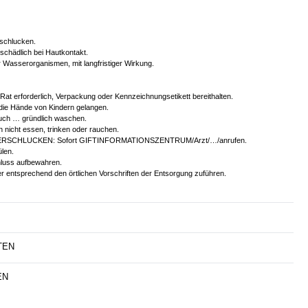
rschlucken.
chädlich bei Hautkontakt.
 Wasserorganismen, mit langfristiger Wirkung.
r Rat erforderlich, Verpackung oder Kennzeichnungsetikett bereithalten.
 die Hände von Kindern gelangen.
ch … gründlich waschen.
 nicht essen, trinken oder rauchen.
VERSCHLUCKEN: Sofort GIFTINFORMATIONSZENTRUM/Arzt/…/anrufen.
len.
luss aufbewahren.
er entsprechend den örtlichen Vorschriften der Entsorgung zuführen.
TEN
EN