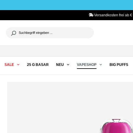
he springen
Zur Hauptnavigation springen
Versandkosten frei ab €
SALE
25 G BASAR
NEU
VAPESHOP
BIG PUFFS