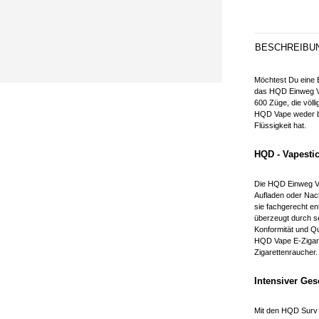
BESCHREIBU
Möchtest Du eine
das HQD Einweg Va
600 Züge, die völl
HQD Vape weder bef
Flüssigkeit hat.
HQD - Vapestic
Die HQD Einweg Va
Aufladen oder Nach
sie fachgerecht en
überzeugt durch s
Konformität und Qu
HQD Vape E-Zigaret
Zigarettenraucher.
Intensiver Ge
Mit den HQD Surv 