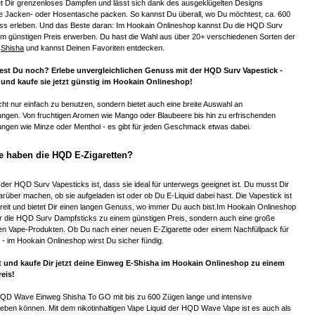
et Dir grenzenloses Dampfen und lässt sich dank des ausgeklügelten Designs
ne Jacken- oder Hosentasche packen. So kannst Du überall, wo Du möchtest, ca. 600
s erleben. Und das Beste daran: Im Hookain Onlineshop kannst Du die HQD Surv
em günstigen Preis erwerben. Du hast die Wahl aus über 20+ verschiedenen Sorten der
g
Shisha
und kannst Deinen Favoriten entdecken.
est Du noch? Erlebe unvergleichlichen Genuss mit der HQD Surv Vapestick -
und kaufe sie jetzt günstig im Hookain Onlineshop!
icht nur einfach zu benutzen, sondern bietet auch eine breite Auswahl an
gen. Von fruchtigen Aromen wie Mango oder Blaubeere bis hin zu erfrischenden
gen wie Minze oder Menthol - es gibt für jeden Geschmack etwas dabei.
le haben die HQD E-Zigaretten?
l der HQD Surv Vapesticks ist, dass sie ideal für unterwegs geeignet ist. Du musst Dir
über machen, ob sie aufgeladen ist oder ob Du E-Liquid dabei hast. Die Vapestick ist
reit und bietet Dir einen langen Genuss, wo immer Du auch bist.Im Hookain Onlineshop
nur die HQD Surv Dampfsticks zu einem günstigen Preis, sondern auch eine große
en Vape-Produkten. Ob Du nach einer neuen E-Zigarette oder einem Nachfüllpack für
- im Hookain Onlineshop wirst Du sicher fündig.
t und kaufe Dir jetzt deine Einweg E-Shisha im Hookain Onlineshop zu einem
eis!
HQD Wave Einweg Shisha To GO mit bis zu 600 Zügen lange und intensive
eben können. Mit dem nikotinhaltigen Vape Liquid der HQD Wave Vape ist es auch als