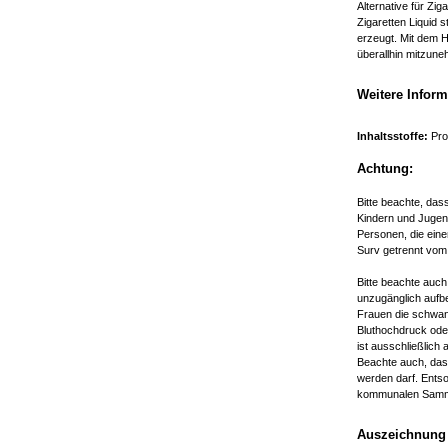
Alternative für Zig
Zigaretten Liquid 
erzeugt. Mit dem H
überallhin mitzun
Weitere Infor
Inhaltsstoffe:
Prop
Achtung:
Bitte beachte, da
Kindern und Jugen
Personen, die eine
Surv getrennt vom
Bitte beachte auch
unzugänglich aufbe
Frauen die schwang
Bluthochdruck od
ist ausschließlich
Beachte auch, dass
werden darf. Ents
kommunalen Samme
Auszeichnung 