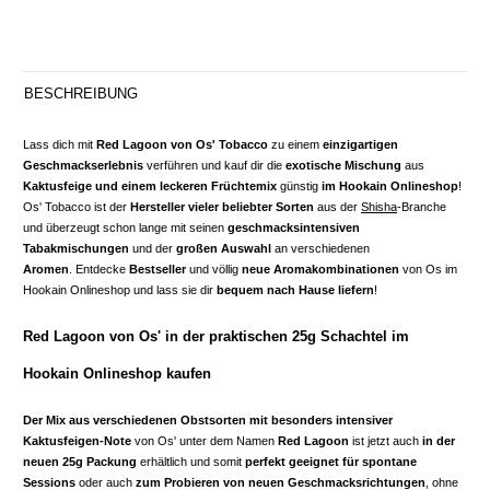
BESCHREIBUNG
Lass dich mit
Red Lagoon von Os' Tobacco
zu einem
einzigartigen
Geschmackserlebnis
verführen und kauf dir die
exotische Mischung
aus
Kaktusfeige und einem leckeren Früchtemix
günstig
im Hookain Onlineshop
!
Os' Tobacco ist der
Hersteller vieler beliebter Sorten
aus der
Shisha
-Branche
und überzeugt schon lange mit seinen
geschmacksintensiven
Tabakmischungen
und der
großen Auswahl
an verschiedenen
Aromen
. Entdecke
Bestseller
und völlig
neue Aromakombinationen
von Os im
Hookain Onlineshop und lass sie dir
bequem nach Hause liefern
!
Red Lagoon von Os' in der praktischen 25g Schachtel im
Hookain Onlineshop kaufen
Der Mix aus verschiedenen Obstsorten mit besonders intensiver
Kaktusfeigen-Note
von Os' unter dem Namen
Red Lagoon
ist jetzt auch
in der
neuen 25g Packung
erhältlich und somit
perfekt geeignet für spontane
Sessions
oder auch
zum Probieren von neuen Geschmacksrichtungen
, ohne