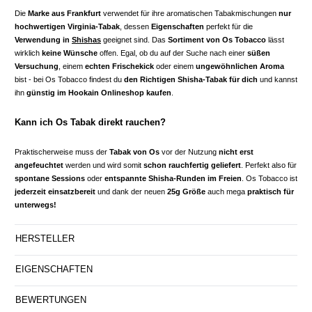
Die
Marke aus Frankfurt
verwendet für ihre aromatischen Tabakmischungen
nur
hochwertigen Virginia-Tabak
, dessen
Eigenschaften
perfekt für die
Verwendung in
Shishas
geeignet sind. Das
Sortiment von Os Tobacco
lässt
wirklich
keine Wünsche
offen. Egal, ob du auf der Suche nach einer
süßen
Versuchung
, einem
echten Frischekick
oder einem
ungewöhnlichen Aroma
bist - bei Os Tobacco findest du
den Richtigen Shisha-Tabak für dich
und kannst
ihn
günstig im Hookain Onlineshop kaufen
.
Kann ich Os Tabak direkt rauchen?
Praktischerweise muss der
Tabak von Os
vor der Nutzung
nicht erst
angefeuchtet
werden und wird somit
schon rauchfertig geliefert
. Perfekt also für
spontane Sessions
oder
entspannte Shisha-Runden im Freien
. Os Tobacco ist
jederzeit einsatzbereit
und dank der neuen
25g Größe
auch mega
praktisch für
unterwegs!
HERSTELLER
EIGENSCHAFTEN
BEWERTUNGEN