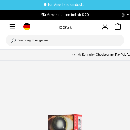
Top Angebote entdecken
tinhalt springen
Versandkosten frei ab € 70
PayPal K
+++ 🚀 Schneller Checkout mit PayPal, Apple P