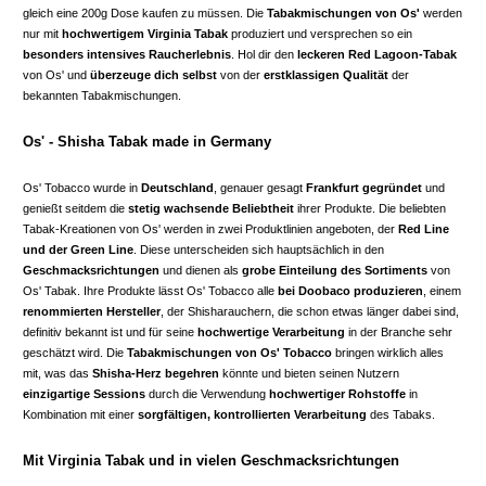
gleich eine 200g Dose kaufen zu müssen. Die
Tabakmischungen von Os'
werden
nur mit
hochwertigem Virginia Tabak
produziert und versprechen so ein
besonders intensives Raucherlebnis
. Hol dir den
leckeren Red Lagoon-Tabak
von Os' und
überzeuge dich selbst
von der
erstklassigen Qualität
der
bekannten Tabakmischungen.
Os' - Shisha Tabak made in Germany
Os' Tobacco wurde in
Deutschland
, genauer gesagt
Frankfurt gegründet
und
genießt seitdem die
stetig wachsende Beliebtheit
ihrer Produkte. Die beliebten
Tabak-Kreationen von Os' werden in zwei Produktlinien angeboten, der
Red Line
und der Green Line
. Diese unterscheiden sich hauptsächlich in den
Geschmacksrichtungen
und dienen als
grobe Einteilung des Sortiments
von
Os' Tabak. Ihre Produkte lässt Os' Tobacco alle
bei Doobaco produzieren
, einem
renommierten Hersteller
, der Shisharauchern, die schon etwas länger dabei sind,
definitiv bekannt ist und für seine
hochwertige Verarbeitung
in der Branche sehr
geschätzt wird. Die
Tabakmischungen von Os' Tobacco
bringen wirklich alles
mit, was das
Shisha-Herz begehren
könnte und bieten seinen Nutzern
einzigartige Sessions
durch die Verwendung
hochwertiger Rohstoffe
in
Kombination mit einer
sorgfältigen, kontrollierten Verarbeitung
des Tabaks.
Mit Virginia Tabak und in vielen Geschmacksrichtungen