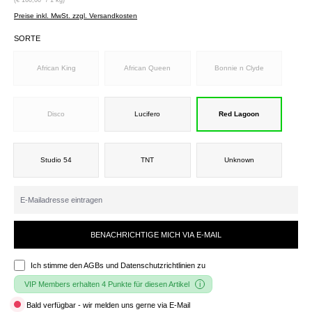
Preise inkl. MwSt. zzgl. Versandkosten
SORTE
African King
African Queen
Bonnie n Clyde
Disco
Lucifero
Red Lagoon
Studio 54
TNT
Unknown
BENACHRICHTIGE MICH VIA E-MAIL
Ich stimme den
AGBs und Datenschutzrichtlinien
zu
VIP Members erhalten 4 Punkte für diesen Artikel
Bald verfügbar - wir melden uns gerne via E-Mail