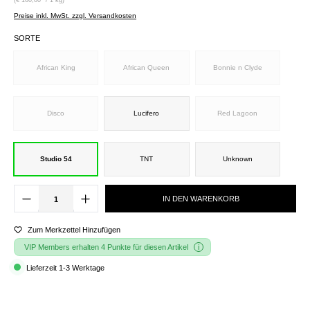
Preise inkl. MwSt. zzgl. Versandkosten
SORTE
African King
African Queen
Bonnie n Clyde
Disco
Lucifero
Red Lagoon
Studio 54
TNT
Unknown
IN DEN WARENKORB
Zum Merkzettel Hinzufügen
VIP Members erhalten 4 Punkte für diesen Artikel
Lieferzeit 1-3 Werktage