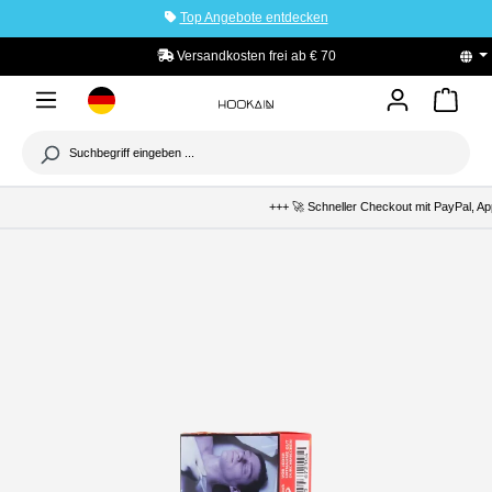
Top Angebote entdecken
tinhalt springen
Versandkosten frei ab € 70
+++ 🚀 Schneller Checkout mit PayPal, Apple P