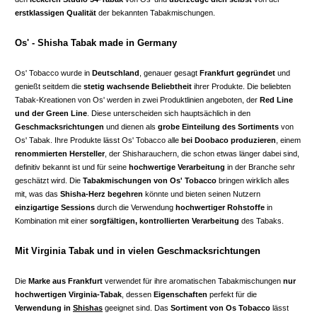
erstklassigen Qualität
der bekannten Tabakmischungen.
Os' - Shisha Tabak made in Germany
Os' Tobacco wurde in
Deutschland
, genauer gesagt
Frankfurt gegründet
und
genießt seitdem die
stetig wachsende Beliebtheit
ihrer Produkte. Die beliebten
Tabak-Kreationen von Os' werden in zwei Produktlinien angeboten, der
Red Line
und der Green Line
. Diese unterscheiden sich hauptsächlich in den
Geschmacksrichtungen
und dienen als
grobe Einteilung des Sortiments
von
Os' Tabak. Ihre Produkte lässt Os' Tobacco alle
bei Doobaco produzieren
, einem
renommierten Hersteller
, der Shisharauchern, die schon etwas länger dabei sind,
definitiv bekannt ist und für seine
hochwertige Verarbeitung
in der Branche sehr
geschätzt wird. Die
Tabakmischungen von Os' Tobacco
bringen wirklich alles
mit, was das
Shisha-Herz begehren
könnte und bieten seinen Nutzern
einzigartige Sessions
durch die Verwendung
hochwertiger Rohstoffe
in
Kombination mit einer
sorgfältigen, kontrollierten Verarbeitung
des Tabaks.
Mit Virginia Tabak und in vielen Geschmacksrichtungen
Die
Marke aus Frankfurt
verwendet für ihre aromatischen Tabakmischungen
nur
hochwertigen Virginia-Tabak
, dessen
Eigenschaften
perfekt für die
Verwendung in
Shishas
geeignet sind. Das
Sortiment von Os Tobacco
lässt