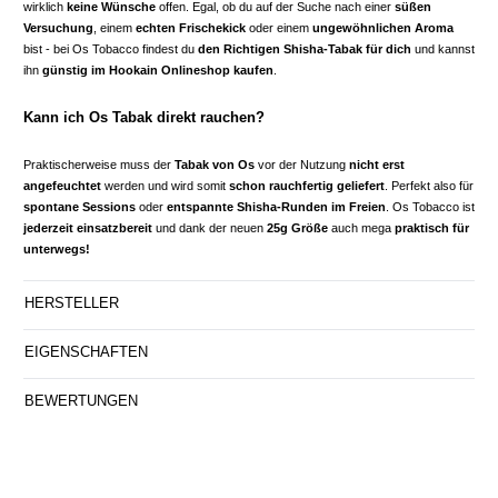
wirklich
keine Wünsche
offen. Egal, ob du auf der Suche nach einer
süßen
Versuchung
, einem
echten Frischekick
oder einem
ungewöhnlichen Aroma
bist - bei Os Tobacco findest du
den Richtigen Shisha-Tabak für dich
und kannst
ihn
günstig im Hookain Onlineshop kaufen
.
Kann ich Os Tabak direkt rauchen?
Praktischerweise muss der
Tabak von Os
vor der Nutzung
nicht erst
angefeuchtet
werden und wird somit
schon rauchfertig geliefert
. Perfekt also für
spontane Sessions
oder
entspannte Shisha-Runden im Freien
. Os Tobacco ist
jederzeit einsatzbereit
und dank der neuen
25g Größe
auch mega
praktisch für
unterwegs!
HERSTELLER
EIGENSCHAFTEN
BEWERTUNGEN