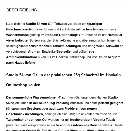
BESCHREIBUNG
Lass dich mit
Studio 54 von Os' Tobacco
zu einem
einzigartigen
Geschmackserlebnis
verführen und kauf dir die
erfrischende Kreation aus
Wassermelone
günstig
im Hookain Onlineshop
! Os' Tobacco ist der
Hersteller
vieler beliebter Sorten
aus der
Shisha
-Branche und überzeugt schon lange mit
seinen
geschmacksintensiven Tabakmischungen
und der
großen Auswahl
an
verschiedenen
Aromen
. Entdecke
Bestseller
und völlig
neue
Aromakombinationen
von Os im Hookain Onlineshop und lass sie dir
bequem
nach Hause liefern
!
Studio 54 von Os' in der praktischen 25g Schachtel im Hookain
Onlineshop kaufen
Der sommerliche Wassermelonen-Traum
von Os' unter dem Namen
Studio
54
ist jetzt auch
in der neuen 25g Packung
erhältlich und somit
perfekt geeignet
für spontane Sessions
oder auch
zum Probieren von neuen
Geschmacksrichtungen
, ohne gleich eine 200g Dose kaufen zu müssen. Die
Tabakmischungen von Os'
werden nur mit
hochwertigem Virginia Tabak
produziert und versprechen so ein
besonders intensives Raucherlebnis
. Hol dir
den
leckeren Studio 54-Tabak
von Os' und
überzeuge dich selbst
von der