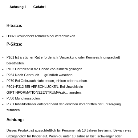
Achtung !
Gefahr !
H-Sätze:
H302 Gesundheitsschädlich bei Verschlucken.
P-Sätze:
P101 Ist ärztlicher Rat erforderlich, Verpackung oder Kennzeichnungsetikett
bereithalten.
P102 Darf nicht in die Hände von Kindern gelangen.
P264 Nach Gebrauch … gründlich waschen.
P270 Bei Gebrauch nicht essen, trinken oder rauchen.
P301+P312 BEI VERSCHLUCKEN: Bei Unwohlsein
GIFTINFORMATIONSZENTRUM/Arzt/… anrufen.
P330 Mund ausspülen.
P501 Inhalt/Behälter entsprechend den örtlichen Vorschriften der Entsorgung
zuführen.
Achtung:
Dieses Produkt ist ausschließlich für Personen ab 18 Jahren bestimmt! Bewahre es
unzugänglich für Kinder auf. Wenn du unter 18 Jahre alt bist, schwanger oder