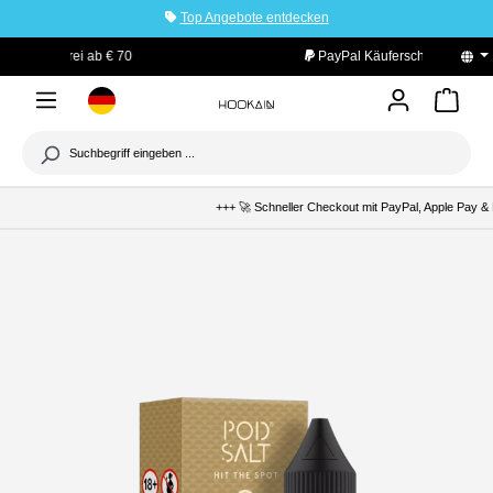
Top Angebote entdecken
tinhalt springen
PayPal Käuferschutz
+++ 🚀 Schneller Checkout mit PayPal, Apple Pay & K