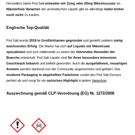
Herstellers bietet Pod Salt
entweder mit 11mg oder 20mg Nikotinzusatz
an.
Nikotinfreie Varianten
der aromatischen Liquids gibt es allerdings
leider bisher
noch nicht
zu kaufen.
Englische Top-Qualität
Pod Salt wurde
2018 in Großbrittanien gegründet
und genießt seitdem
stetig
wachsenden Erfolg
. Die Marke hat sich
auf Liquids mit Nikotinsalz
spezialisiert
und sich mittlerweile zu einem der
führenden Hersteller der
Branche
entwickelt. Pod Salt Liquids sind
für ihren besonders intensiven
Geschmack bekannt
und beliebt geworden. Auch die
ausgefallenen, neuartigen
Aromen
werden dankend von der Community angenommen und gefeiert. Das
moderne Packaging in abgehellten Farbtönen
rundet den Pod Salt Genuss
perfekt ab und sorgt für ein
optisches Highlight
in jedem
Vapeshop
.
Auszeichnung gemäß CLP-Verordnung (EG) Nr. 1272/2008