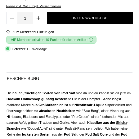
Preise inkl. MwSt. zzgl. Versandkosten
IN DEN WARENKORB
Zum Merkzettel Hinzufügen
VIP Members erhalten 10 Punkte für diesen Artikel
Lieferzeit 1-3 Werktage
BESCHREIBUNG
Die
neuen, fruchtigen Sorten von Pod Salt
sind da und du kannst sie dir jetzt im
Hookain Onlineshop günstig bestellen!
Die in der Dampfer-Szene längst
etablierte Marke
aus Großbritannien
ist auf
Nikotinsalz-Liquids
spezialisiert und
überzeugt seither mit
absoluten Neuhheiten
wie "Blue Berg", einer Mischung aus
Himbeere, Blaubeere und Eukalyptus oder "Pro Green", ein erfrischender Mix aus
saurem Apfel, grünen Trauben und Gurke. Aber auch
Klassiker aus der
Shisha
-
Branche
wie "Doppel Apfel" sind unter Podsalt-Fans sehr beliebt. Wir haben eine
Reihe der
leckersten Sorten
aus der
Pod Salt
, der
Pod Salt Core
und der
Pod