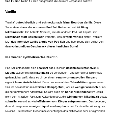
Salt Fusion
Reihe für dich ausgewählt, die du nicht verpassen solltest!
Vanilla
"Vanilla"
duftet köstlich und schmeckt nach feiner Bourbon Vanille
. Diese
Sorte stammt
aus der normalen Pod Salt Reihe
und enthält
20mg
Nikotinzusatz
. Die beliebte Sorte ist, wie alle anderen Pod Salt Liquids, mit
Nikotinsalz statt Basisnikotin
versetzt, was dir
viele Vorteile
bietet! Probiere
jetzt
das intensive Vanille Liquid von Pod Salt
und überzeuge dich selbst von
dem
vollmundigen Geschmack dieser herrlichen Sorte!
Nie wieder synthetisiertes Nikotin
Pod Salt entscheidet sich
bewusst
dafür, in ihren
geschmacksintensiven E-
Liquids
ausschließlich
Nikotinsalz
zu verwenden - und wer einmal Nikotinsalz
gedampft hat weiß, dass es dir bei einem
verantwortungsvollen Umgang
eigentlich
nur Vorteile bietet
. Denn das
aus echten Tabakblättern
gewonnene
Salz ist bekannt für sein
weiches Dampfgefühl
, weil es
weniger alkalisch
ist als
die herkömmlichere Alternative. So wird auch ein
hoher Nikotingehalt
im Liquid
nicht zum kratzigen Alptraum. Außerdem setzt die
Wirkung von Nikotinsalz
etwas
schneller
ein und es wird
effizienter vom Körper aufgenommen
. Das bedeutet,
dass du insgesamt
weniger Liquid verdampfen
musst für dieselbe Wirkung des
Nikotins. Die beliebten Geschmacksrichtungen des mittlerweile sehr erfolgreichen