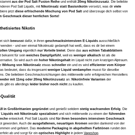
e stammt
aus der Pod Salt Fusion Reihe
und enthält
20mg Nikotinzusatz
. Die beliebte
 anderen Pod Salt Liquids, mit
Nikotinsalz statt Basisnikotin
versetzt, was dir
viele
obiere jetzt
diese erfrischende Mischung von Pod Salt
und überzeuge dich selbst von
n Geschmack dieser herrlichen Sorte!
thetisiertes Nikotin
et sich
bewusst
dafür, in ihren
geschmacksintensiven E-Liquids
ausschließlich
rwenden - und wer einmal Nikotinsalz gedampft hat weiß, dass es dir bei einem
vollen Umgang
eigentlich
nur Vorteile bietet
. Denn das
aus echten Tabakblättern
 bekannt für sein
weiches Dampfgefühl
, weil es
weniger alkalisch
ist als die
ernative. So wird auch ein
hoher Nikotingehalt
im Liquid nicht zum kratzigen Alptraum.
e
Wirkung von Nikotinsalz
etwas
schneller
ein und es wird
effizienter vom Körper
Das bedeutet, dass du insgesamt
weniger Liquid verdampfen
musst für dieselbe
ns. Die beliebten Geschmacksrichtungen des mittlerweile sehr erfolgreichen Herstellers
weder mit 11mg oder 20mg Nikotinzusatz
an.
Nikotinfreie Varianten
der
ds gibt es allerdings
leider bisher noch nicht
zu kaufen.
Qualität
18 in Großbrittanien gegründet
und genießt seitdem
stetig wachsenden Erfolg
. Die
 Liquids mit Nikotinsalz spezialisiert
und sich mittlerweile zu einem der
führenden
anche
entwickelt. Pod Salt Liquids sind
für ihren besonders intensiven Geschmack
ebt geworden. Auch die
ausgefallenen, neuartigen Aromen
werden dankend von der
mmen und gefeiert. Das
moderne Packaging in abgehellten Farbtönen
rundet den
rfekt ab und sorgt für ein
optisches Highlight
in jedem
Vapeshop
.