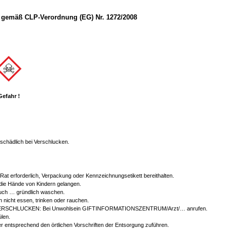
gemäß CLP-Verordnung (EG) Nr. 1272/2008
Gefahr !
chädlich bei Verschlucken.
r Rat erforderlich, Verpackung oder Kennzeichnungsetikett bereithalten.
 die Hände von Kindern gelangen.
ch … gründlich waschen.
 nicht essen, trinken oder rauchen.
ERSCHLUCKEN: Bei Unwohlsein GIFTINFORMATIONSZENTRUM/Arzt/… anrufen.
len.
er entsprechend den örtlichen Vorschriften der Entsorgung zuführen.