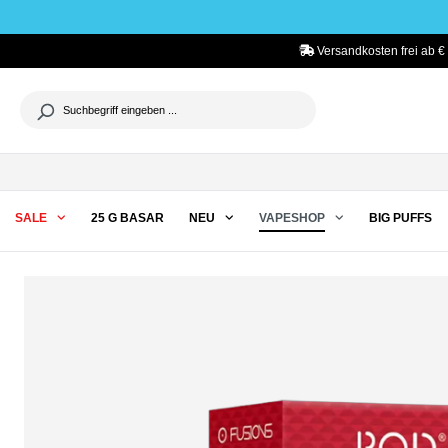
he springen
Zur Hauptnavigation springen
Versandkosten frei ab € 
SALE
25 G BASAR
NEU
VAPESHOP
BIG PUFFS