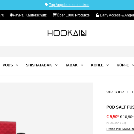
Top Angebote entdecken
70
PayPal Käuferschutz
Über 1000 Produkte
Early Access & Angeb
PODS
SHISHATABAK
TABAK
KOHLE
KÖPFE
VAPESHOP
T
POD SALT FUSI
€ 9,50*
€ 10,90*
(€ 950,00* / 1 l)
Preise inkl. MwSt. 