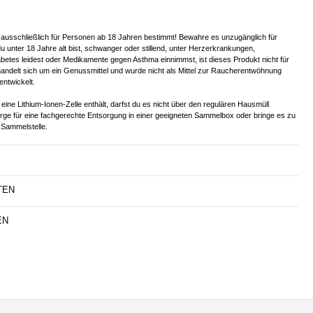
 ausschließlich für Personen ab 18 Jahren bestimmt! Bewahre es unzugänglich für
u unter 18 Jahre alt bist, schwanger oder stillend, unter Herzerkrankungen,
betes leidest oder Medikamente gegen Asthma einnimmst, ist dieses Produkt nicht für
handelt sich um ein Genussmittel und wurde nicht als Mittel zur Raucherentwöhnung
entwickelt.
eine Lithium-Ionen-Zelle enthält, darfst du es nicht über den regulären Hausmüll
orge für eine fachgerechte Entsorgung in einer geeigneten Sammelbox oder bringe es zu
Sammelstelle.
TEN
EN