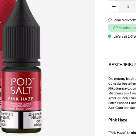
Zum Merkzette
VIP Members erh
Lieferzeit 1-3 
BESCHREIBU
Die
neuen, frucht
günstig bestellen
Nikotinsalz-Liqu
Mischung aus Himb
Apfel, grünen Tra
unter Podsalt-Fans
Salt Core
und der
Pink Haze
"Pink Haze" ist
ei