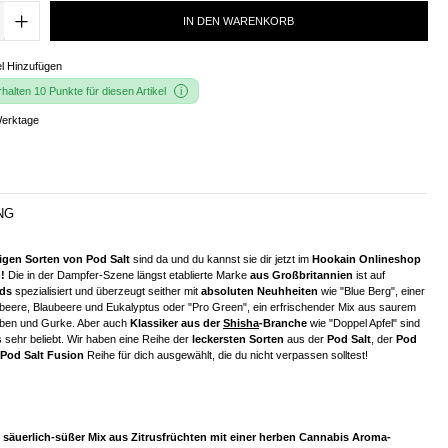
IN DEN WARENKORB
l Hinzufügen
alten 10 Punkte für diesen Artikel
Werktage
NG
igen Sorten von Pod Salt
sind da und du kannst sie dir jetzt im
Hookain Onlineshop
!
Die in der Dampfer-Szene längst etablierte Marke
aus Großbritannien
ist auf
ids
spezialisiert und überzeugt seither mit
absoluten Neuhheiten
wie "Blue Berg", einer
eere, Blaubeere und Eukalyptus oder "Pro Green", ein erfrischender Mix aus saurem
uben und Gurke. Aber auch
Klassiker aus der
Shisha
-Branche
wie "Doppel Apfel" sind
 sehr beliebt. Wir haben eine Reihe der
leckersten Sorten
aus der
Pod Salt
, der
Pod
Pod Salt Fusion
Reihe für dich ausgewählt, die du nicht verpassen solltest!
n säuerlich-süßer Mix aus Zitrusfrüchten mit einer herben Cannabis Aroma-