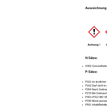
Auszeichnung 
Achtung !
H-Sätze:
H302 Gesundheitss
P-Sätze:
P101 Ist ärztliche
P102 Darf nicht in
P264 Nach Gebrau
P270 Bei Gebrauch
P301+P312 BEI V
P330 Mund ausspü
P501 Inhalt/Behält