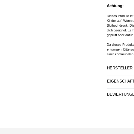
Achtung:
Dieses Produkt ist
Kinder auf. Wenn d
Bluthochdruck, Dia
dich geeignet. Es 
geprüft oder dafür 
Da dieses Produkt 
entsorgen! Bitte s
einer kommunalen 
HERSTELLER
EIGENSCHAF
BEWERTUNG