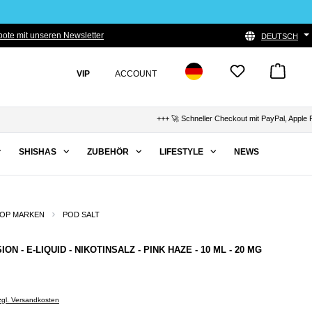
ote mit unseren Newsletter
DEUTSCH
VIP
ACCOUNT
+++ 🚀 Schneller Checkout mit PayPal, Apple Pay 
SHISHAS
ZUBEHÖR
LIFESTYLE
NEWS
OP MARKEN
POD SALT
ON - E-LIQUID - NIKOTINSALZ - PINK HAZE - 10 ML - 20 MG
zzgl. Versandkosten