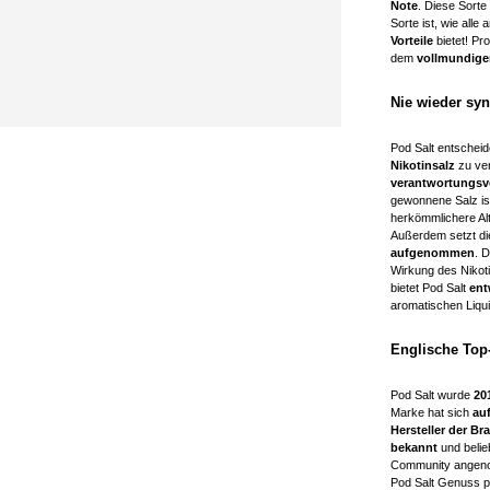
Note
. Diese Sort
Sorte ist, wie alle
Vorteile
bietet! Pr
dem
vollmundige
Nie wieder syn
Pod Salt entscheid
Nikotinsalz
zu ve
verantwortungs
gewonnene Salz ist
herkömmlichere Alt
Außerdem setzt di
aufgenommen
. 
Wirkung des Nikoti
bietet Pod Salt
ent
aromatischen Liqui
Englische Top-
Pod Salt wurde
20
Marke hat sich
auf
Hersteller der Br
bekannt
und beli
Community angeno
Pod Salt Genuss pe