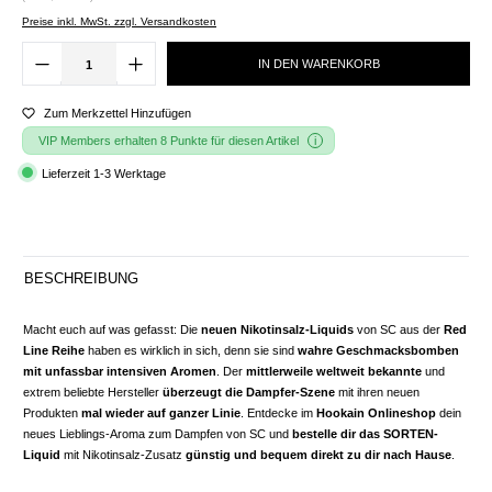
Preise inkl. MwSt. zzgl. Versandkosten
IN DEN WARENKORB
Zum Merkzettel Hinzufügen
VIP Members erhalten 8 Punkte für diesen Artikel
Lieferzeit 1-3 Werktage
BESCHREIBUNG
Macht euch auf was gefasst: Die
neuen Nikotinsalz-Liquids
von SC aus der
Red
Line Reihe
haben es wirklich in sich, denn sie sind
wahre Geschmacksbomben
mit unfassbar intensiven Aromen
. Der
mittlerweile weltweit bekannte
und
extrem beliebte Hersteller
überzeugt die Dampfer-Szene
mit ihren neuen
Produkten
mal wieder auf ganzer Linie
. Entdecke im
Hookain Onlineshop
dein
neues Lieblings-Aroma zum Dampfen von SC und
bestelle dir das SORTEN-
Liquid
mit Nikotinsalz-Zusatz
günstig und bequem direkt zu dir nach Hause
.