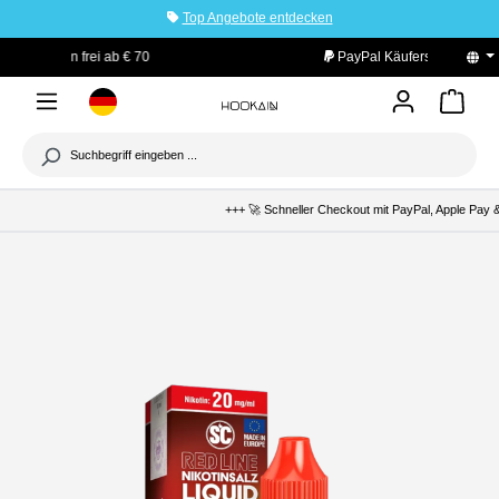
Top Angebote entdecken
tinhalt springen
PayPal Käuferschutz
+++ 🚀 Schneller Checkout mit PayPal, Apple Pay & 