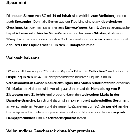
Spearmint
Die
neuen Sorten
von SC mit
10 ml Inhalt
sind wirklich
zum Verlieben
, und so
auch
Spearmint
. Denn alle Sorten aus der Red Line sind
stark überdosierte
Geschmäcker
, die man sonst nur
aus Einweg-
Vapes
kennt
. Dieses aromatische
Liquid
ist eine sehr frische Minz-Variation
und hat einen
Nikotingehalt von
20mg
. Lass dich von erfrischenden Sorte
verzaubern
und
reise zusammen mit
den Red Line Liquids von SC in den 7. Dampferhimmel!
Weltweit bekannt
SC ist die Abkürzung für
“Smoking Vapor´s E-Liquid Collection”
und hat ihren
Ursprung in den USA.
Die dort produzierten beliebten Liquids sind
in
verschiedensten Geschmacksrichtungen
und vielen Nikotinstärken
erhältlich.
Die Marke spezialisierte sich vor ein paar Jahren auf die
Herstellung von E-
Zigaretten und Zubehör
und eroberte damit den
weltweiten Markt in der
Dampfer-Branche
. Ein Grund dafür ist ihr
extrem breit aufgestelltes Sortiment
an verschiedenen Aromen und die neuen E-Zigaretten von SC, die
perfekt an die
hauseigenen Liquids angepasst sind
und ihren Nutzern eine
hervorragende
Dampfproduktion
und
Geschmacksqualität
bieten.
Vollmundiger Geschmack ohne Kompromisse