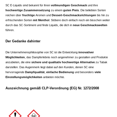
SC E-Liquids sind bekannt für ihren
vollmundigen Geschmack
und ihre
hochwertige Zusammensetzung
zu einem
guten Preis
. Die beliebten Sorten
reichen über
fruchtige
Aromen und
Dessert-Geschmacksrichtungen
bis hin zu
erfrischenden Sorten
mit Menthol
. Stöbere doch einfach noch ein bisschen weiter
durch das SC-Sortiment und finde Liquids, die dich in
neue Geschmackswelten
führen.
Der Gedanke dahinter
Die Unternehmensphilosophie von SC ist die Entwicklung
innovativer
Möglichkeiten
, das Dampferlebnis noch angenehmer zu gestalten und Produkte
anzubieten, die eine
sichere und qualitativ hochwertige Alternative
zu Tabak
darstellen. Das Augenmerk liegt dabei auf den Kunden, denen SC eine
hervorragende
Dampfqualität
,
einfache Bedienung
und besonders
viele
Einstellungsmöglichkeiten
anbieten möchte.
Auszeichnung gemäß CLP-Verordnung (EG) Nr. 1272/2008