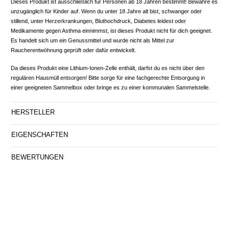
Dieses Produkt ist ausschließlich für Personen ab 18 Jahren bestimmt! Bewahre es
unzugänglich für Kinder auf. Wenn du unter 18 Jahre alt bist, schwanger oder
stillend, unter Herzerkrankungen, Bluthochdruck, Diabetes leidest oder
Medikamente gegen Asthma einnimmst, ist dieses Produkt nicht für dich geeignet.
Es handelt sich um ein Genussmittel und wurde nicht als Mittel zur
Raucherentwöhnung geprüft oder dafür entwickelt.
Da dieses Produkt eine Lithium-Ionen-Zelle enthält, darfst du es nicht über den
regulären Hausmüll entsorgen! Bitte sorge für eine fachgerechte Entsorgung in
einer geeigneten Sammelbox oder bringe es zu einer kommunalen Sammelstelle.
HERSTELLER
EIGENSCHAFTEN
BEWERTUNGEN