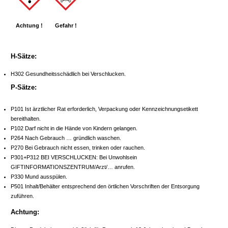
Achtung !
Gefahr !
H-Sätze:
H302 Gesundheitsschädlich bei Verschlucken.
P-Sätze:
P101 Ist ärztlicher Rat erforderlich, Verpackung oder Kennzeichnungsetikett
bereithalten.
P102 Darf nicht in die Hände von Kindern gelangen.
P264 Nach Gebrauch … gründlich waschen.
P270 Bei Gebrauch nicht essen, trinken oder rauchen.
P301+P312 BEI VERSCHLUCKEN: Bei Unwohlsein
GIFTINFORMATIONSZENTRUM/Arzt/… anrufen.
P330 Mund ausspülen.
P501 Inhalt/Behälter entsprechend den örtlichen Vorschriften der Entsorgung
zuführen.
Achtung: