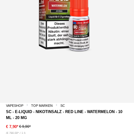
VAPESHOP
TOP MARKEN
SC
SC - E-LIQUID - NIKOTINSALZ - RED LINE - WATERMELON - 10
ML - 20 MG
€ 9,90*
€ 7,90*
(€ 790,00* / 1 l)