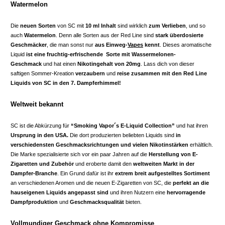
Watermelon
Die
neuen Sorten
von SC mit
10 ml Inhalt
sind wirklich
zum Verlieben
, und so
auch
Watermelon
. Denn alle Sorten aus der Red Line sind
stark überdosierte
Geschmäcker
, die man sonst nur
aus Einweg-
Vapes
kennt
. Dieses aromatische
Liquid
ist eine fruchtig-erfrischende Sorte mit Wassermelonen-
Geschmack
und hat einen
Nikotingehalt von 20mg
. Lass dich von dieser
saftigen Sommer-Kreation
verzaubern
und
reise zusammen mit den Red Line
Liquids von SC in den 7. Dampferhimmel!
Weltweit bekannt
SC ist die Abkürzung für
“Smoking Vapor´s E-Liquid Collection”
und hat ihren
Ursprung in den USA.
Die dort produzierten beliebten Liquids sind
in
verschiedensten Geschmacksrichtungen
und vielen Nikotinstärken
erhältlich.
Die Marke spezialisierte sich vor ein paar Jahren auf die
Herstellung von E-
Zigaretten und Zubehör
und eroberte damit den
weltweiten Markt in der
Dampfer-Branche
. Ein Grund dafür ist ihr
extrem breit aufgestelltes Sortiment
an verschiedenen Aromen und die neuen E-Zigaretten von SC, die
perfekt an die
hauseigenen Liquids angepasst sind
und ihren Nutzern eine
hervorragende
Dampfproduktion
und
Geschmacksqualität
bieten.
Vollmundiger Geschmack ohne Kompromisse