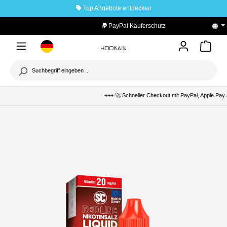
Top Angebote entdecken
tinhalt springen
PayPal Käuferschutz
+++ 🚀 Schneller Checkout mit PayPal, Apple Pay &