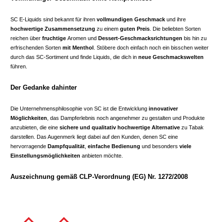
SC E-Liquids sind bekannt für ihren
vollmundigen Geschmack
und ihre
hochwertige Zusammensetzung
zu einem
guten Preis
. Die beliebten Sorten
reichen über
fruchtige
Aromen und
Dessert-Geschmacksrichtungen
bis hin zu
erfrischenden Sorten
mit Menthol
. Stöbere doch einfach noch ein bisschen weiter
durch das SC-Sortiment und finde Liquids, die dich in
neue Geschmackswelten
führen.
Der Gedanke dahinter
Die Unternehmensphilosophie von SC ist die Entwicklung
innovativer
Möglichkeiten
, das Dampferlebnis noch angenehmer zu gestalten und Produkte
anzubieten, die eine
sichere und qualitativ hochwertige Alternative
zu Tabak
darstellen. Das Augenmerk liegt dabei auf den Kunden, denen SC eine
hervorragende
Dampfqualität
,
einfache Bedienung
und besonders
viele
Einstellungsmöglichkeiten
anbieten möchte.
Auszeichnung gemäß CLP-Verordnung (EG) Nr. 1272/2008