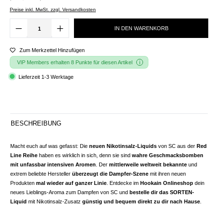
Preise inkl. MwSt. zzgl. Versandkosten
IN DEN WARENKORB
Zum Merkzettel Hinzufügen
VIP Members erhalten 8 Punkte für diesen Artikel
Lieferzeit 1-3 Werktage
BESCHREIBUNG
Macht euch auf was gefasst: Die
neuen Nikotinsalz-Liquids
von SC aus der
Red
Line Reihe
haben es wirklich in sich, denn sie sind
wahre Geschmacksbomben
mit unfassbar intensiven Aromen
. Der
mittlerweile weltweit bekannte
und
extrem beliebte Hersteller
überzeugt die Dampfer-Szene
mit ihren neuen
Produkten
mal wieder auf ganzer Linie
. Entdecke im
Hookain Onlineshop
dein
neues Lieblings-Aroma zum Dampfen von SC und
bestelle dir das SORTEN-
Liquid
mit Nikotinsalz-Zusatz
günstig und bequem direkt zu dir nach Hause
.