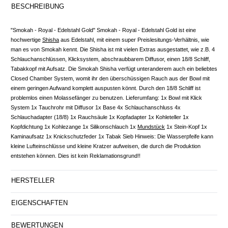
BESCHREIBUNG
"Smokah - Royal - Edelstahl Gold" Smokah - Royal - Edelstahl Gold ist eine
hochwertige
Shisha
aus Edelstahl, mit einem super Preislesitungs-Verhältnis, wie
man es von Smokah kennt. Die Shisha ist mit vielen Extras ausgestattet, wie z.B. 4
Schlauchanschlüssen, Klicksystem, abschraubbarem Diffusor, einen 18/8 Schliff,
Tabakkopf mit Aufsatz. Die Smokah Shisha verfügt unteranderem auch ein beliebtes
Closed Chamber System, womit ihr den überschüssigen Rauch aus der Bowl mit
einem geringen Aufwand komplett auspusten könnt. Durch den 18/8 Schliff ist
problemlos einen Molassefänger zu benutzen. Lieferumfang: 1x Bowl mit Klick
System 1x Tauchrohr mit Diffusor 1x Base 4x Schlauchanschluss 4x
Schlauchadapter (18/8) 1x Rauchsäule 1x Kopfadapter 1x Kohleteller 1x
Kopfdichtung 1x Kohlezange 1x Silikonschlauch 1x
Mundstück
1x Stein-Kopf 1x
Kaminaufsatz 1x Knickschutzfeder 1x Tabak Sieb Hinweis: Die Wasserpfeife kann
kleine Lufteinschlüsse und kleine Kratzer aufweisen, die durch die Produktion
entstehen können. Dies ist kein Reklamationsgrund!!
HERSTELLER
EIGENSCHAFTEN
BEWERTUNGEN