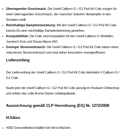
Überragender Geschmack:
Die Uwell Caliburn G / G2 Pod Kit Coils sorgen für
einen überragenden Geschmack, der manchen Subohm Verdampfer in den
Schatten stellt.
Reichhaltige Dampfentwicklung:
Mit den Uwell Caliburn G / G2 Pod Kit Coils
kannst Du eine reichhaltige Dampfentwicklung genießen.
Kompatibilität:
Die Coils sind kompatibel mit den Uwell Caliburn G Modellen,
Joyetech Evio und Dovpo Abyss AIO.
Geringer Stromverbrauch:
Die Uwell Caliburn G / G2 Pod Kit Coils haben einen
reduzierten Stromverbrauch und sind daher besonders energieeffizient.
Lieferumfang
Der Lieferumfang der Uwell Caliburn G / G2 Pod Kit Coils beinhaltet 4 Caliburn G /
G2 Coils.
Kaufe jetzt die Uwell Caliburn G / G2 Pod Kit Coils günstig im Hookain Onlineshop
und erlebe das volle Aroma Deiner Lieblingsliquids.
Auszeichnung gemäß CLP-Verordnung (EG) Nr. 1272/2008
H-Sätze:
H302 Gesundheitsschädlich bei Verschlucken.