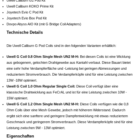
Uwell Caliburn G2 Pod Kit
Uwell Caliburn KOKO Prime Kit
Joyetech Evio C Pod Kit
Joyetech Evio Box Pod Kit
Dovpo Abyss AIO Kit (mit G Bridge Coil Adapters)
Technische Details
Die Uwell Caliburn G Pod Coils sind in den folgenden Varianten erhältlich:
Uwell G Coil 0.8 Ohm Single Mesh UN2 M-H:
Bei diesen Coils ist eine Wicklung
aus gebogenem, gelochten Drahtgewebe aus Kantahl verbaut. Diese Bauart bietet
eine sehr hohe Verdampferfläche und -Leistung bei geringen Abmessungen und
reduziertem Stromverbrauch. Die Verdampferköpfe sind für eine Leistung zwischen
13W -18W optimiert.
Uwell G Coil 1.0 Ohm Regular Single Coil:
Diese Coil verfügt über eine
klassische Drahtwicklung aus FeCrAL und ist für eine Leistung zwischen 10W -
15W optimiert.
Uwell G Coil 1.2 Ohm Single Mesh UN2 M-H:
Diese Coils verfügen wie die 0,8
Ohm Coils über eine Mesh Gewebe, jedoch mit höherem Widerstand. Dadurch
ergibt sich eine sanftere und geringere Dampfentwicklung mit etwas reduziertem
Geschmack und geringerem Stromverbrauch. Diese Verdampferköpfe sind für eine
Leistung zwischen 9W - 13W optimiert.
Eigenschaften