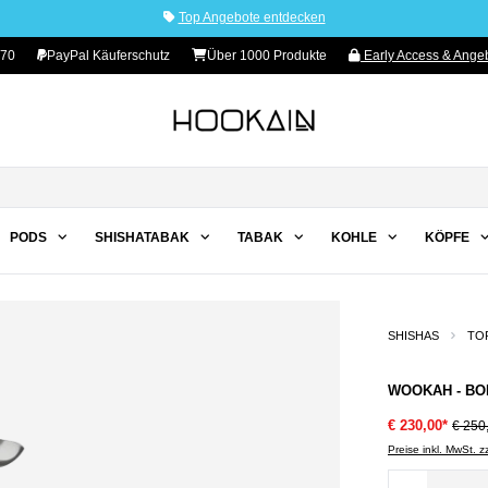
Top Angebote entdecken
70
PayPal Käuferschutz
Über 1000 Produkte
Early Access & Angeb
PODS
SHISHATABAK
TABAK
KOHLE
KÖPFE
SHISHAS
TO
WOOKAH - BOD
€ 230,00*
€ 250
Preise inkl. MwSt. 