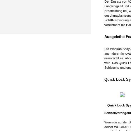
Der Einsatz von V2
Langlebigkeit und 
Erscheinung bei, 
geschmacksneutral
Schliffverbindung
vereinfacht die H
Ausgefeilte Fe
Die Wookah Body Ar
auch durch innova
ermöglicht es, a
wird. Das Quick L
Schlauchs und opt
Quick Lock S
Quick Lock Sy
Schnellverriegel
Wenn du auf der Su
deiner WOOKAH-Ra