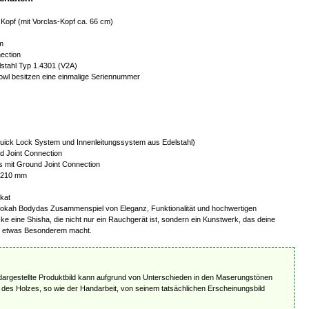
Kopf (mit Vorclas-Kopf ca. 66 cm)
m
ection
elstahl Typ 1.4301 (V2A)
wl besitzen eine einmalige Seriennummer
uick Lock System und Innenleitungssystem aus Edelstahl)
nd Joint Connection
 mit Ground Joint Connection
: 210 mm
ikat
okah Bodydas Zusammenspiel von Eleganz, Funktionalität und hochwertigen
cke eine Shisha, die nicht nur ein Rauchgerät ist, sondern ein Kunstwerk, das deine
 etwas Besonderem macht.
dargestellte Produktbild kann aufgrund von Unterschieden in den Maserungstönen
 des Holzes, so wie der Handarbeit, von seinem tatsächlichen Erscheinungsbild