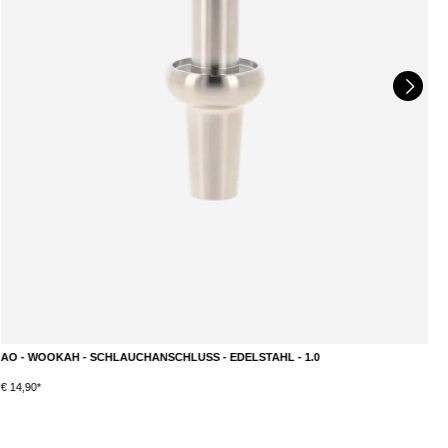
AO - WOOKAH - SCHLAUCHANSCHLUSS - EDELSTAHL - 1.0
W
DETAILS
€ 14,90*
€