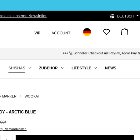
ote mit unseren Newsletter
DEUTSCH
VIP
ACCOUNT
+++ 🚀 Schneller Checkout mit PayPal, Apple Pay & Klarn
SHISHAS
ZUBEHÖR
LIFESTYLE
NEWS
P MARKEN
WOOKAH
Y - ARCTIC BLUE
,00*
zzgl. Versandkosten