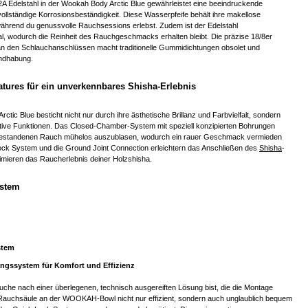
A Edelstahl in der Wookah Body Arctic Blue gewährleistet eine beeindruckende
vollständige Korrosionsbeständigkeit. Diese Wasserpfeife behält ihre makellose
während du genussvolle Rauchsessions erlebst. Zudem ist der Edelstahl
, wodurch die Reinheit des Rauchgeschmacks erhalten bleibt. Die präzise 18/8er
 an den Schlauchanschlüssen macht traditionelle Gummidichtungen obsolet und
andhabung.
atures für ein unverkennbares Shisha-Erlebnis
ctic Blue besticht nicht nur durch ihre ästhetische Brillanz und Farbvielfalt, sondern
tive Funktionen. Das Closed-Chamber-System mit speziell konzipierten Bohrungen
bgestandenen Rauch mühelos auszublasen, wodurch ein rauer Geschmack vermieden
ock System und die Ground Joint Connection erleichtern das Anschließen des
Shisha
-
imieren das Raucherlebnis deiner Holzshisha.
ystem
stem
ungssystem für Komfort und Effizienz
che nach einer überlegenen, technisch ausgereiften Lösung bist, die die Montage
uchsäule an der WOOKAH-Bowl nicht nur effizient, sondern auch unglaublich bequem