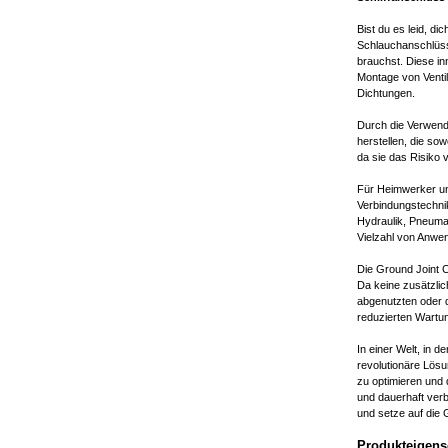
Bist du es leid, d
Schlauchanschlüss
brauchst. Diese in
Montage von Venti
Dichtungen.
Durch die Verwend
herstellen, die so
da sie das Risiko
Für Heimwerker und
Verbindungstechnik
Hydraulik, Pneumat
Vielzahl von Anwe
Die Ground Joint C
Da keine zusätzlic
abgenutzten oder d
reduzierten Wartu
In einer Welt, in d
revolutionäre Lösu
zu optimieren und 
und dauerhaft ver
und setze auf die 
Produkteigens