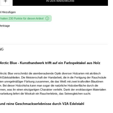
IN DEN WARENKORB
l Hinzufügen
alten 230 Punkte für diesen Artikel
Werktage
NG
ctic Blue - Kunsthandwerk trifft auf ein Farbspektakel aus Holz
ctic Blue verschmilzt die atemberaubende Optik diverser Holzarten mit akribisch
A Edelstahlteilen. Die Meisterschaft der Handarbeit, die in die Fertigung der Rauchsäule
i Arten unregelmäßiger Färbung zusammen, die das Weiß mit zwei kraftvollen Blautönen
. Bei dieser Holzshisha kann man sogar die natürliche Holzoberfläche durch die
nen, was ihr einen einzigartigen Charakter verleiht. Dank der erstklassigen Materialien
rarbeitung liefert die Wookah ein Raucherlebnis, das Seinesgleichen sucht.
 und reine Geschmackserlebnisse durch V2A Edelstahl