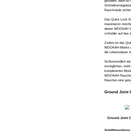
gestaltet, dann is
Schnellverriegelun
Rauchsäule sicher 
Das Quick Lock Sy
maximieren möchten
deiner WOOKAH Sh
schneller auf das
Zudem ist das Quic
WOOKAH-Marke ausz
die Lebensdauer de
Schlussendlich wi
ermöglichen, mehr 
komplizierten Mon
WOOKAH-Rauchsäule
Rauchen eine ganz
Ground Joint 
Ground Joint 
Schliffanschluss