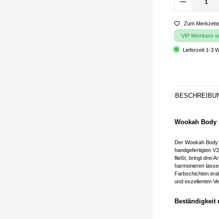
Zum Merkzette
VIP Members erh
Lieferzeit 1-3 
BESCHREIBU
Wookah Body Ar
Der Wookah Body Ar
handgefertigten V2
fließt, bringt dre
harmonieren lassen
Farbschichten erah
und exzellenten Ve
Beständigkeit