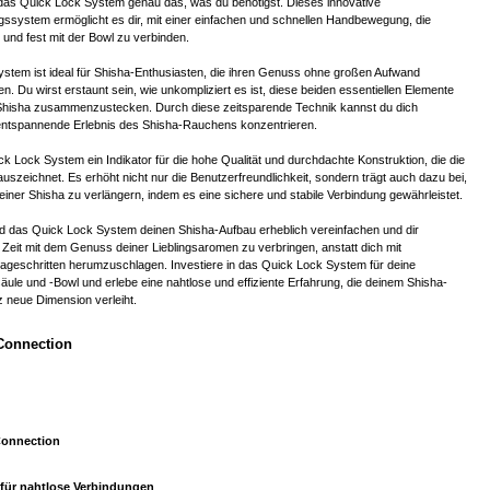
t das Quick Lock System genau das, was du benötigst. Dieses innovative
gssystem ermöglicht es dir, mit einer einfachen und schnellen Handbewegung, die
und fest mit der Bowl zu verbinden.
stem ist ideal für Shisha-Enthusiasten, die ihren Genuss ohne großen Aufwand
. Du wirst erstaunt sein, wie unkompliziert es ist, diese beiden essentiellen Elemente
isha zusammenzustecken. Durch diese zeitsparende Technik kannst du dich
 entspannende Erlebnis des Shisha-Rauchens konzentrieren.
k Lock System ein Indikator für die hohe Qualität und durchdachte Konstruktion, die die
eichnet. Es erhöht nicht nur die Benutzerfreundlichkeit, sondern trägt auch dazu bei,
iner Shisha zu verlängern, indem es eine sichere und stabile Verbindung gewährleistet.
rd das Quick Lock System deinen Shisha-Aufbau erheblich vereinfachen und dir
Zeit mit dem Genuss deiner Lieblingsaromen zu verbringen, anstatt dich mit
tageschritten herumzuschlagen. Investiere in das Quick Lock System für deine
 und -Bowl und erlebe eine nahtlose und effiziente Erfahrung, die deinem Shisha-
 neue Dimension verleiht.
Connection
Connection
 für nahtlose Verbindungen