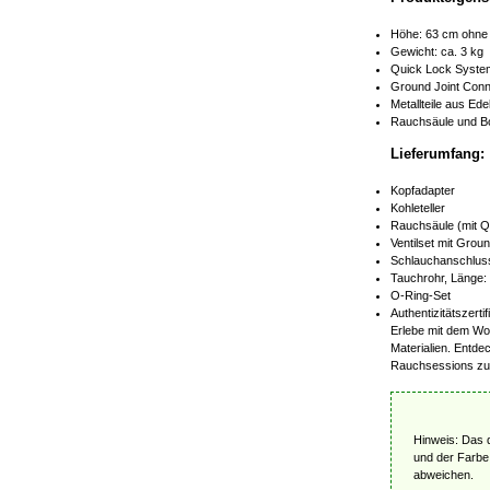
Höhe: 63 cm ohne 
Gewicht: ca. 3 kg
Quick Lock Syste
Ground Joint Conn
Metallteile aus Ed
Rauchsäule und Bo
Lieferumfang:
Kopfadapter
Kohleteller
Rauchsäule (mit Q
Ventilset mit Grou
Schlauchanschluss
Tauchrohr, Länge
O-Ring-Set
Authentizitätszertif
Erlebe mit dem Wo
Materialien. Entde
Rauchsessions zu
Hinweis: Das 
und der Farbe
abweichen.