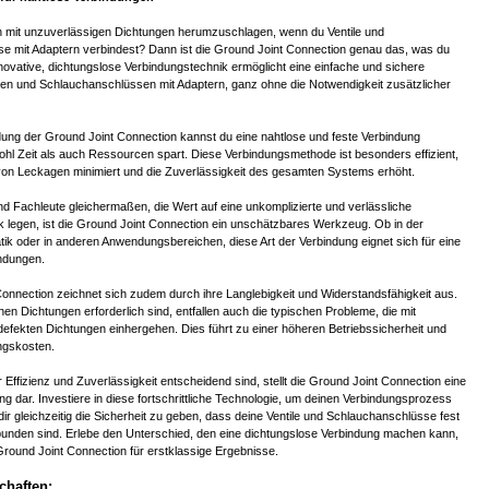
ich mit unzuverlässigen Dichtungen herumzuschlagen, wenn du Ventile und
e mit Adaptern verbindest? Dann ist die Ground Joint Connection genau das, was du
novative, dichtungslose Verbindungstechnik ermöglicht eine einfache und sichere
len und Schlauchanschlüssen mit Adaptern, ganz ohne die Notwendigkeit zusätzlicher
ung der Ground Joint Connection kannst du eine nahtlose und feste Verbindung
wohl Zeit als auch Ressourcen spart. Diese Verbindungsmethode ist besonders effizient,
 von Leckagen minimiert und die Zuverlässigkeit des gesamten Systems erhöht.
 Fachleute gleichermaßen, die Wert auf eine unkomplizierte und verlässliche
 legen, ist die Ground Joint Connection ein unschätzbares Werkzeug. Ob in der
ik oder in anderen Anwendungsbereichen, diese Art der Verbindung eignet sich für eine
ndungen.
onnection zeichnet sich zudem durch ihre Langlebigkeit und Widerstandsfähigkeit aus.
hen Dichtungen erforderlich sind, entfallen auch die typischen Probleme, die mit
efekten Dichtungen einhergehen. Dies führt zu einer höheren Betriebssicherheit und
ngskosten.
er Effizienz und Zuverlässigkeit entscheidend sind, stellt die Ground Joint Connection eine
ng dar. Investiere in diese fortschrittliche Technologie, um deinen Verbindungsprozess
dir gleichzeitig die Sicherheit zu geben, dass deine Ventile und Schlauchanschlüsse fest
bunden sind. Erlebe den Unterschied, den eine dichtungslose Verbindung machen kann,
Ground Joint Connection für erstklassige Ergebnisse.
chaften: