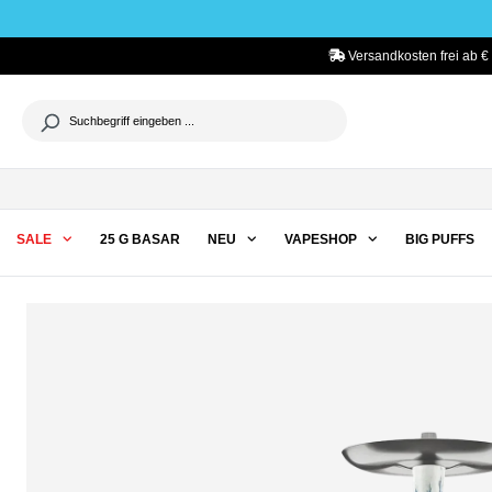
he springen
Zur Hauptnavigation springen
Versandkosten frei ab € 
SALE
25 G BASAR
NEU
VAPESHOP
BIG PUFFS