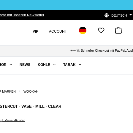
ote mit unseren Newsletter
DEUTSCH
VIP
ACCOUNT
+++ 🚀 Schneller Checkout mit PayPal, Apple Pay &
HÖR
NEWS
KOHLE
TABAK
P MARKEN
WOOKAH
TERCUT - VASE - MILL - CLEAR
zzgl. Versandkosten