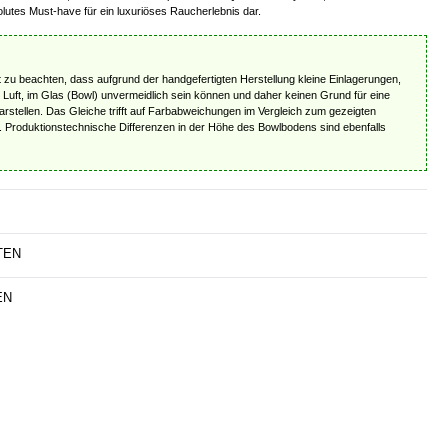
lutes Must-have für ein luxuriöses Raucherlebnis dar.
t zu beachten, dass aufgrund der handgefertigten Herstellung kleine Einlagerungen,
 Luft, im Glas (Bowl) unvermeidlich sein können und daher keinen Grund für eine
rstellen. Das Gleiche trifft auf Farbabweichungen im Vergleich zum gezeigten
u. Produktionstechnische Differenzen in der Höhe des Bowlbodens sind ebenfalls
TEN
EN