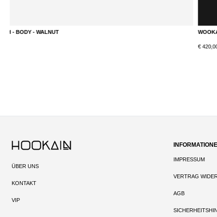
WOOKAH - BODY - LUMI RED
DETAILS
€ 420,00*
INFORMATION
IMPRESSUM
ÜBER UNS
VERTRAG WIDE
KONTAKT
AGB
VIP
SICHERHEITSHI