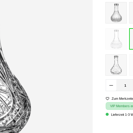
Zum Merkzette
VIP Members erh
Lieferzeit 1-3 