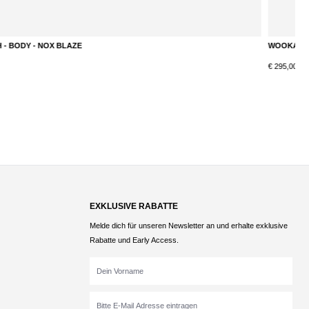
WOOKAH - BODY - NOX JADE
W
DETAILS
€ 295,00*
€
EXKLUSIVE RABATTE
Melde dich für unseren Newsletter an und erhalte exklusive
Rabatte und Early Access.