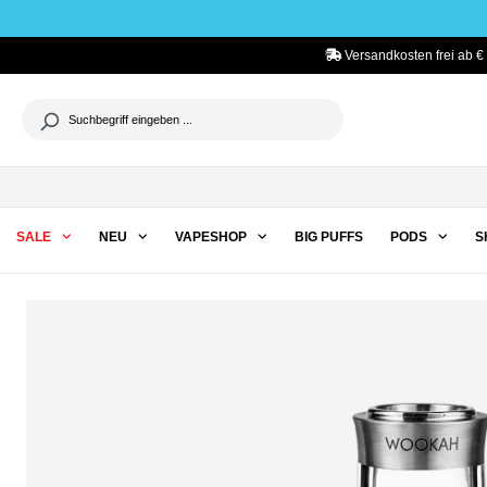
he springen
Zur Hauptnavigation springen
Versandkosten frei ab €
SALE
NEU
VAPESHOP
BIG PUFFS
PODS
S