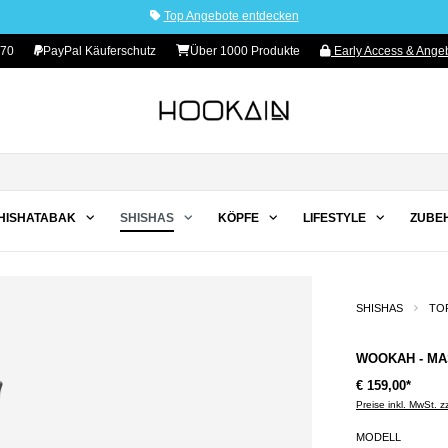
Top Angebote entdecken
 70
PayPal Käuferschutz
Über 1000 Produkte
Early Access & Angeb
HISHATABAK
SHISHAS
KÖPFE
LIFESTYLE
ZUBE
SHISHAS
TO
WOOKAH - MAS
€ 159,00*
Preise inkl. MwSt. 
MODELL