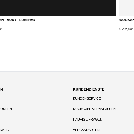
WOOKAH - BODY - NOX BLAZE
DETAILS
€ 295,00*
EN
KUNDENDIENSTE
KUNDENSERVICE
RRUFEN
RÜCKGABE VERANLASSEN
HÄUFIGE FRAGEN
NWEISE
VERSANDARTEN