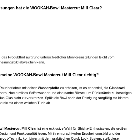
ungen hat die WOOKAH-Bowl Mastercut Mill Clear?
s das Produktbild aufgrund unterschiedlicher Monitoreinstellungen leicht vom
cheinungsbild abweichen kann.
h meine WOOKAH-Bowl Mastercut Mill Clear richtig?
Raucherlebnis mit deiner
Wasserpfeife
zu erhalten, ist es essentiell, die
Glasbowl
bern. Nutze mildes Seifenwasser und eine sanfte Bürste, um Rückstände zu beseitigen,
das Glas nicht zu verkratzen. Spüle die Bowl nach der Reinigung sorgfältig mit klarem
e sie mit einem weichen Tuch ab.
Mastercut Mill Clear
ist eine exklusive Wahl für Shisha-Enthusiasten, die großen
 Design und Funktionalität legen. Mit ihrem prachtvollen Erscheinungsbild und der
ercut
-Technik, kombiniert mit dem praktischen Quick Lock System, stellt diese