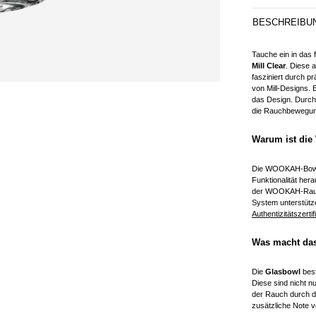
BESCHREIBU
Tauche ein in das
Mill Clear
. Diese 
fasziniert durch p
von Mill-Designs.
das Design. Durch 
die Rauchbewegung
Warum ist die
Die WOOKAH-Bowl M
Funktionalität her
der WOOKAH-Rauc
System unterstütz
Authentizitätszertif
Was macht das
Die
Glasbowl
best
Diese sind nicht n
der Rauch durch d
zusätzliche Note 