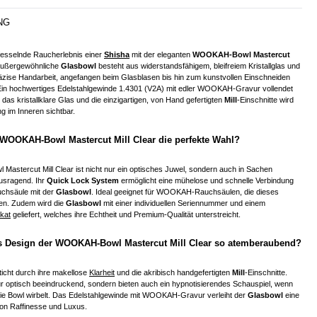
NG
 fesselnde Raucherlebnis einer
Shisha
mit der eleganten
WOOKAH-Bowl Mastercut
außergewöhnliche
Glasbowl
besteht aus widerstandsfähigem, bleifreiem Kristallglas und
räzise Handarbeit, angefangen beim Glasblasen bis hin zum kunstvollen Einschneiden
 Ein hochwertiges Edelstahlgewinde 1.4301 (V2A) mit edler WOOKAH-Gravur vollendet
das kristallklare Glas und die einzigartigen, von Hand gefertigten
Mill
-Einschnitte wird
 im Inneren sichtbar.
 WOOKAH-Bowl Mastercut Mill Clear die perfekte Wahl?
astercut Mill Clear ist nicht nur ein optisches Juwel, sondern auch in Sachen
ausragend. Ihr
Quick Lock System
ermöglicht eine mühelose und schnelle Verbindung
hsäule mit der
Glasbowl
. Ideal geeignet für WOOKAH-Rauchsäulen, die dieses
en. Zudem wird die
Glasbowl
mit einer individuellen Seriennummer und einem
ikat
geliefert, welches ihre Echtheit und Premium-Qualität unterstreicht.
 Design der WOOKAH-Bowl Mastercut Mill Clear so atemberaubend?
icht durch ihre makellose
Klarheit
und die akribisch handgefertigten
Mill
-Einschnitte.
ur optisch beeindruckend, sondern bieten auch ein hypnotisierendes Schauspiel, wenn
ie Bowl wirbelt. Das Edelstahlgewinde mit WOOKAH-Gravur verleiht der
Glasbowl
eine
von Raffinesse und Luxus.