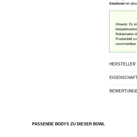
Glasbowl
ein abso
Hinweis: Es is
beispielsweise
Reklamation da
Produktbild z
unvermeidbar.
HERSTELLER
EIGENSCHAF
BEWERTUNG
PASSENDE BODYS ZU DIESER BOWL