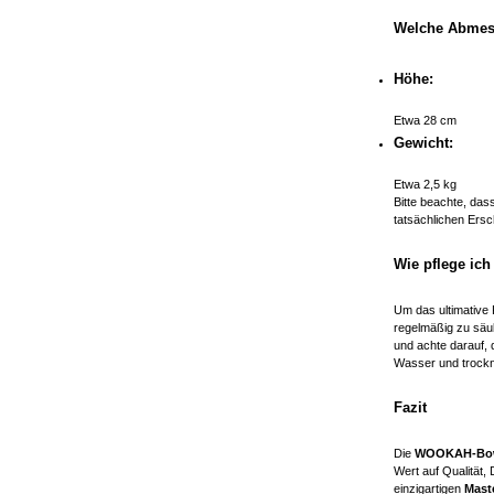
Welche Abmess
Höhe:
Etwa 28 cm
Gewicht:
Etwa 2,5 kg
Bitte beachte, das
tatsächlichen Ers
Wie pflege ic
Um das ultimative 
regelmäßig zu säu
und achte darauf, 
Wasser und trockn
Fazit
Die
WOOKAH-Bowl 
Wert auf Qualität,
einzigartigen
Mast