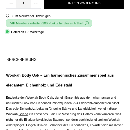
IN DEN WARENKORB
Zum Merkzettel Hinzufügen
VIP Members erhalten 200 Punkte für diesen Artikel
Lieferzeit 1-3 Werktage
BESCHREIBUNG
Wookah Body Oak – Ein harmonisches Zusammenspiel aus
elegantem Eichenholz und Edelstahl
Entdecke den Wookah Body Oak, der ein Ensemble aus dem charmanten und
natürlichen Look von Eichenholz mit exquisiten V2A Edelstahlkomponenten bildet.
Das edle Eichenholz, bekannt für seine Stärke und Langlebigkeit, verleiht dieser
Wookah
Shisha
ein erlesenes Flair. Die Maserung des Holzes kann variieren, was
nicht nur die Einzigartigkeit jedes Baumes, sondern auch jeder einzelnen Wookah
widerspiegelt. Eingehüllt in die Schönheit des Eichenholzes, erwartet dich mit dieser