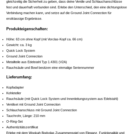
gleichzeitig die Sicherheit zu geben, dass deine Ventile und Schlauchanschlüsse
fest und dauerhaft verbunden sind. Erlebe den Unterschied, den eine dichtungslose
Verbindung machen kann, und setze auf die Ground Joint Connection für
erstklassige Ergebnisse.
Produkteigenschaften:
Höhe: 63 cm ohne Kopf (mit Vorclas-Kopf ca. 66 cm)
Gewicht: ca. 3 kg
Quick Lock System
Ground Joint Connection
Metallteile aus Edelstahl Typ 1.4301 (V2A)
Rauchsäule und Bowl besitzen eine einmalige Seriennummer
Lieferumfang:
Kopfadapter
Kohleteller
Rauchsäule (mit Quick Lock System und Innenleitungssystem aus Edelstahl)
Ventilset mit Ground Joint Connection
Schlauchanschluss mit Ground Joint Connection
Tauchrohr, Länge: 210 mm
O-Ring-Set
Authentizitätszertifikat
Erlebe mit dem Wookah Bodydas Zusammenspiel von Eleganz, Funktionalität und