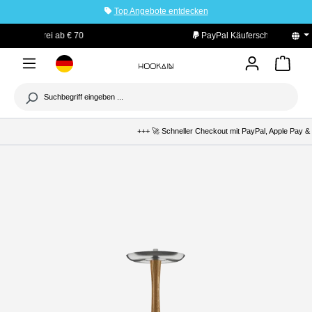
Top Angebote entdecken
tinhalt springen
PayPal Käuferschutz
+++ 🚀 Schneller Checkout mit PayPal, Apple Pay & K