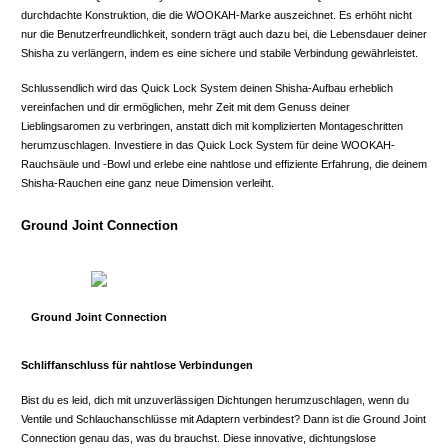
durchdachte Konstruktion, die die WOOKAH-Marke auszeichnet. Es erhöht nicht
nur die Benutzerfreundlichkeit, sondern trägt auch dazu bei, die Lebensdauer deiner
Shisha zu verlängern, indem es eine sichere und stabile Verbindung gewährleistet.
Schlussendlich wird das Quick Lock System deinen Shisha-Aufbau erheblich
vereinfachen und dir ermöglichen, mehr Zeit mit dem Genuss deiner
Lieblingsaromen zu verbringen, anstatt dich mit komplizierten Montageschritten
herumzuschlagen. Investiere in das Quick Lock System für deine WOOKAH-
Rauchsäule und -Bowl und erlebe eine nahtlose und effiziente Erfahrung, die deinem
Shisha-Rauchen eine ganz neue Dimension verleiht.
Ground Joint Connection
Ground Joint Connection
Schliffanschluss für nahtlose Verbindungen
Bist du es leid, dich mit unzuverlässigen Dichtungen herumzuschlagen, wenn du
Ventile und Schlauchanschlüsse mit Adaptern verbindest? Dann ist die Ground Joint
Connection genau das, was du brauchst. Diese innovative, dichtungslose