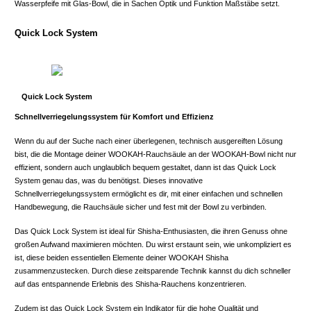
Wasserpfeife mit Glas-Bowl, die in Sachen Optik und Funktion Maßstäbe setzt.
Quick Lock System
Quick Lock System
Schnellverriegelungssystem für Komfort und Effizienz
Wenn du auf der Suche nach einer überlegenen, technisch ausgereiften Lösung
bist, die die Montage deiner WOOKAH-Rauchsäule an der WOOKAH-Bowl nicht nur
effizient, sondern auch unglaublich bequem gestaltet, dann ist das Quick Lock
System genau das, was du benötigst. Dieses innovative
Schnellverriegelungssystem ermöglicht es dir, mit einer einfachen und schnellen
Handbewegung, die Rauchsäule sicher und fest mit der Bowl zu verbinden.
Das Quick Lock System ist ideal für Shisha-Enthusiasten, die ihren Genuss ohne
großen Aufwand maximieren möchten. Du wirst erstaunt sein, wie unkompliziert es
ist, diese beiden essentiellen Elemente deiner WOOKAH Shisha
zusammenzustecken. Durch diese zeitsparende Technik kannst du dich schneller
auf das entspannende Erlebnis des Shisha-Rauchens konzentrieren.
Zudem ist das Quick Lock System ein Indikator für die hohe Qualität und