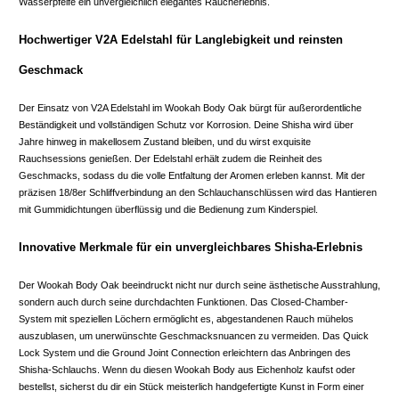
Wasserpfeife ein unvergleichlich elegantes Raucherlebnis.
Hochwertiger V2A Edelstahl für Langlebigkeit und reinsten
Geschmack
Der Einsatz von V2A Edelstahl im Wookah Body Oak bürgt für außerordentliche
Beständigkeit und vollständigen Schutz vor Korrosion. Deine Shisha wird über
Jahre hinweg in makellosem Zustand bleiben, und du wirst exquisite
Rauchsessions genießen. Der Edelstahl erhält zudem die Reinheit des
Geschmacks, sodass du die volle Entfaltung der Aromen erleben kannst. Mit der
präzisen 18/8er Schliffverbindung an den Schlauchanschlüssen wird das Hantieren
mit Gummidichtungen überflüssig und die Bedienung zum Kinderspiel.
Innovative Merkmale für ein unvergleichbares Shisha-Erlebnis
Der Wookah Body Oak beeindruckt nicht nur durch seine ästhetische Ausstrahlung,
sondern auch durch seine durchdachten Funktionen. Das Closed-Chamber-
System mit speziellen Löchern ermöglicht es, abgestandenen Rauch mühelos
auszublasen, um unerwünschte Geschmacksnuancen zu vermeiden. Das Quick
Lock System und die Ground Joint Connection erleichtern das Anbringen des
Shisha-Schlauchs. Wenn du diesen Wookah Body aus Eichenholz kaufst oder
bestellst, sicherst du dir ein Stück meisterlich handgefertigte Kunst in Form einer