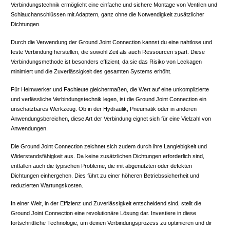
Verbindungstechnik ermöglicht eine einfache und sichere Montage von Ventilen und
Schlauchanschlüssen mit Adaptern, ganz ohne die Notwendigkeit zusätzlicher
Dichtungen.
Durch die Verwendung der Ground Joint Connection kannst du eine nahtlose und
feste Verbindung herstellen, die sowohl Zeit als auch Ressourcen spart. Diese
Verbindungsmethode ist besonders effizient, da sie das Risiko von Leckagen
minimiert und die Zuverlässigkeit des gesamten Systems erhöht.
Für Heimwerker und Fachleute gleichermaßen, die Wert auf eine unkomplizierte
und verlässliche Verbindungstechnik legen, ist die Ground Joint Connection ein
unschätzbares Werkzeug. Ob in der Hydraulik, Pneumatik oder in anderen
Anwendungsbereichen, diese Art der Verbindung eignet sich für eine Vielzahl von
Anwendungen.
Die Ground Joint Connection zeichnet sich zudem durch ihre Langlebigkeit und
Widerstandsfähigkeit aus. Da keine zusätzlichen Dichtungen erforderlich sind,
entfallen auch die typischen Probleme, die mit abgenutzten oder defekten
Dichtungen einhergehen. Dies führt zu einer höheren Betriebssicherheit und
reduzierten Wartungskosten.
In einer Welt, in der Effizienz und Zuverlässigkeit entscheidend sind, stellt die
Ground Joint Connection eine revolutionäre Lösung dar. Investiere in diese
fortschrittliche Technologie, um deinen Verbindungsprozess zu optimieren und dir