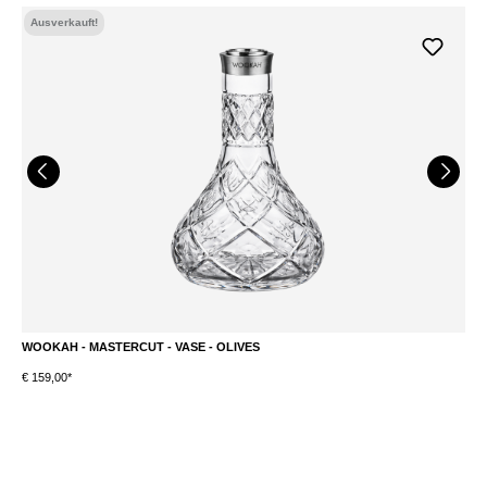
Ausverkauft!
WOOKAH - MASTERCUT - VASE - OLIVES
W
€ 159,00*
€