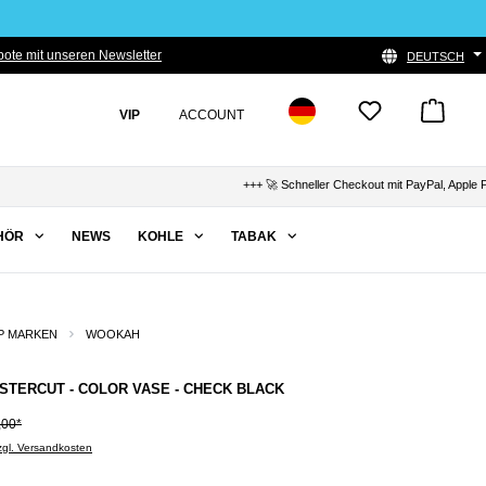
ote mit unseren Newsletter
DEUTSCH
VIP
ACCOUNT
+++ 🚀 Schneller Checkout mit PayPal, Apple Pay & K
HÖR
NEWS
KOHLE
TABAK
P MARKEN
WOOKAH
STERCUT - COLOR VASE - CHECK BLACK
,00*
zzgl. Versandkosten