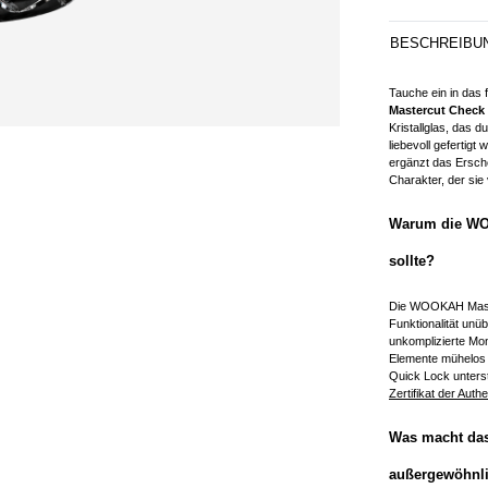
BESCHREIBU
Tauche ein in das
Mastercut Check
Kristallglas, das
liebevoll geferti
ergänzt das Ersch
Charakter, der si
Warum die WOO
sollte?
Die WOOKAH Master
Funktionalität unü
unkomplizierte Mo
Elemente mühelos
Quick Lock unter
Zertifikat der Authe
Was macht das
außergewöhnl