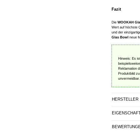
Fazit
Die
WOOKAH Glas
Wert auf höchste Q
und der einzigarti
Glas Bowl
neue Ma
Hinweis: Es is
beispielsweise
Reklamation da
Produktbild z
unvermeidbar.
HERSTELLER
EIGENSCHAF
BEWERTUNG