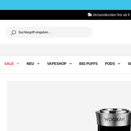
he springen
Zur Hauptnavigation springen
Versandkosten frei ab € 
SALE
NEU
VAPESHOP
BIG PUFFS
PODS
S