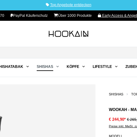
Top Angebote entdecken
70
PayPal Käuferschutz
Über 1000 Produkte
Early Access & Angeb
HISHATABAK
SHISHAS
KÖPFE
LIFESTYLE
ZUBE
SHISHAS
TO
WOOKAH - MA
€ 244,90*
€ 265
Preise inkl. MwSt. 
MODELL