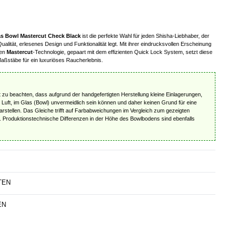
 Bowl Mastercut Check Black
ist die perfekte Wahl für jeden Shisha-Liebhaber, der
ualität, erlesenes Design und Funktionalität legt. Mit ihrer eindrucksvollen Erscheinung
gen
Mastercut
-Technologie, gepaart mit dem effizienten Quick Lock System, setzt diese
ßstäbe für ein luxuriöses Raucherlebnis.
t zu beachten, dass aufgrund der handgefertigten Herstellung kleine Einlagerungen,
 Luft, im Glas (Bowl) unvermeidlich sein können und daher keinen Grund für eine
rstellen. Das Gleiche trifft auf Farbabweichungen im Vergleich zum gezeigten
u. Produktionstechnische Differenzen in der Höhe des Bowlbodens sind ebenfalls
TEN
EN