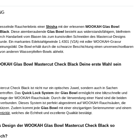
NG
 fesselnde Raucherlebnis einer
Shisha
mit der erlesenen
WOOKAH Glas Bowl
 Black
. Diese atemberaubende
Glas Bowl
besteht aus widerstandsfähigem, bleifreiem
 durch Handarbeit vom Blasen bis zum kunstvollen Schneiden des Mastercut-Designs
gt wurde. Ein markantes Edelstahlgewinde 1.4301 (V2A) mit edler WOOKAH-Gravur
einungsbild. Die Bowl erhält durch die schwarze Beschichtung einen unverwechselbaren
e von anderen Wasserpfeifen-Bowls abhebt.
KAH Glas Bowl Mastercut Check Black Deine erste Wahl sein
cut Check Black ist nicht nur ein optisches Juwel, sondern auch in Sachen
bertroffen. Das
Quick Lock System
der
Glas Bowl
ermöglicht eine blitzschnelle und
ntage der WOOKAH-Rauchsäule. Durch die Verwendung einer Hand sind die beiden
 verbunden. Dieses System ist perfekt abgestimmt auf WOOKAH-Rauchsäulen, die
stützen. Zudem kommt jede
Glas Bowl
mit einer einzigartigen Seriennummer und einem
ntizität
, welches die Echtheit und exzellente Qualität bestätigt.
 Design der WOOKAH Glas Bowl Mastercut Check Black so
ich?