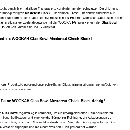
ticht durch ihre makellose
Transparenz
kombiniert mit der schwarzen Beschichtung
ft handgefertigten
Mastercut Check
-Einschnitten. Diese Einschnitte sind nicht nur
kend, sondern kreieren auch ein hypnotisierendes Erlebnis, wenn der Rauch sich durch
Das erstklassige Edelstahlgewinde mit der WOOKAH-Gravur verleiht der
Glas Bowl
 Hauch von Raffinesse und Exklusivität.
at die WOOKAH Glas Bowl Mastercut Check Black?
s das Produktbild aufgrund unterschiedlicher Bildschirmeinstellungen geringfügig vom
sehen abweichen kann.
u Deine WOOKAH Glas Bowl Mastercut Check Black richtig?
ie
Glas Bowl
regelmäßig zu säubern, um ein unvergleichliches Raucherlebnis zu
e mildes Spülwasser und eine weiche Bürste zur Reinigung, um Ablagerungen zu
herzustellen, dass das Glas nicht verkratzt wird. Nach der Reinigung sollte die Bowl
rem Wasser abgespült und mit einem weichen Tuch getrocknet werden.