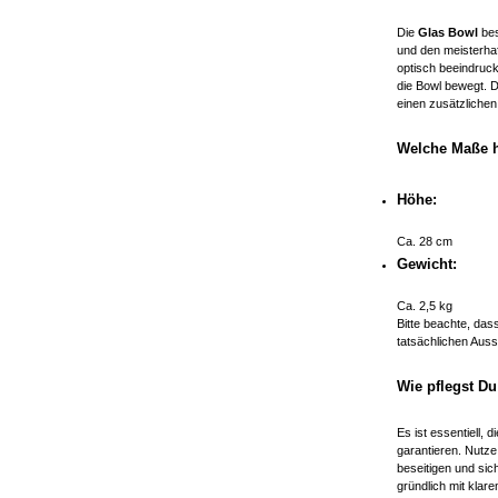
Die
Glas Bowl
bes
und den meisterha
optisch beeindruc
die Bowl bewegt. 
einen zusätzlichen
Welche Maße h
Höhe:
Ca. 28 cm
Gewicht:
Ca. 2,5 kg
Bitte beachte, das
tatsächlichen Aus
Wie pflegst D
Es ist essentiell, d
garantieren. Nutz
beseitigen und sic
gründlich mit kla