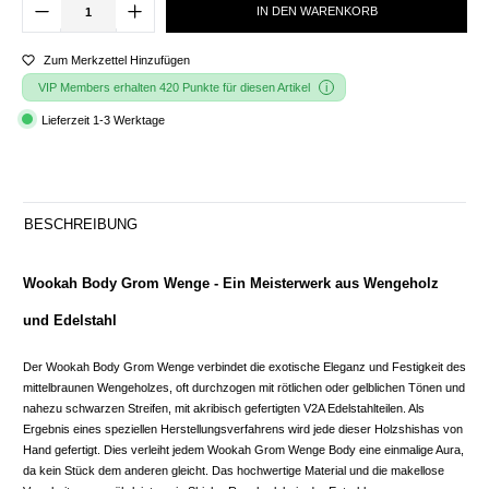
IN DEN WARENKORB
Zum Merkzettel Hinzufügen
VIP Members erhalten 420 Punkte für diesen Artikel
Lieferzeit 1-3 Werktage
BESCHREIBUNG
Wookah Body Grom Wenge - Ein Meisterwerk aus Wengeholz
und Edelstahl
Der Wookah Body Grom Wenge verbindet die exotische Eleganz und Festigkeit des
mittelbraunen Wengeholzes, oft durchzogen mit rötlichen oder gelblichen Tönen und
nahezu schwarzen Streifen, mit akribisch gefertigten V2A Edelstahlteilen. Als
Ergebnis eines speziellen Herstellungsverfahrens wird jede dieser Holzshishas von
Hand gefertigt. Dies verleiht jedem Wookah Grom Wenge Body eine einmalige Aura,
da kein Stück dem anderen gleicht. Das hochwertige Material und die makellose