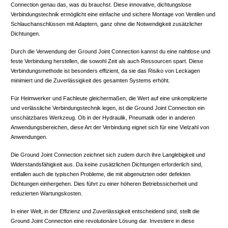
Connection genau das, was du brauchst. Diese innovative, dichtungslose
Verbindungstechnik ermöglicht eine einfache und sichere Montage von Ventilen und
Schlauchanschlüssen mit Adaptern, ganz ohne die Notwendigkeit zusätzlicher
Dichtungen.
Durch die Verwendung der Ground Joint Connection kannst du eine nahtlose und
feste Verbindung herstellen, die sowohl Zeit als auch Ressourcen spart. Diese
Verbindungsmethode ist besonders effizient, da sie das Risiko von Leckagen
minimiert und die Zuverlässigkeit des gesamten Systems erhöht.
Für Heimwerker und Fachleute gleichermaßen, die Wert auf eine unkomplizierte
und verlässliche Verbindungstechnik legen, ist die Ground Joint Connection ein
unschätzbares Werkzeug. Ob in der Hydraulik, Pneumatik oder in anderen
Anwendungsbereichen, diese Art der Verbindung eignet sich für eine Vielzahl von
Anwendungen.
Die Ground Joint Connection zeichnet sich zudem durch ihre Langlebigkeit und
Widerstandsfähigkeit aus. Da keine zusätzlichen Dichtungen erforderlich sind,
entfallen auch die typischen Probleme, die mit abgenutzten oder defekten
Dichtungen einhergehen. Dies führt zu einer höheren Betriebssicherheit und
reduzierten Wartungskosten.
In einer Welt, in der Effizienz und Zuverlässigkeit entscheidend sind, stellt die
Ground Joint Connection eine revolutionäre Lösung dar. Investiere in diese