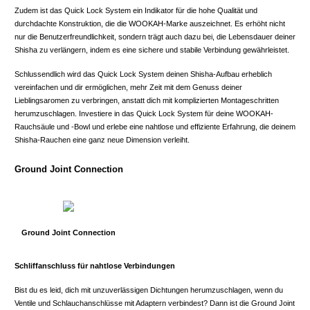
Zudem ist das Quick Lock System ein Indikator für die hohe Qualität und
durchdachte Konstruktion, die die WOOKAH-Marke auszeichnet. Es erhöht nicht
nur die Benutzerfreundlichkeit, sondern trägt auch dazu bei, die Lebensdauer deiner
Shisha zu verlängern, indem es eine sichere und stabile Verbindung gewährleistet.
Schlussendlich wird das Quick Lock System deinen Shisha-Aufbau erheblich
vereinfachen und dir ermöglichen, mehr Zeit mit dem Genuss deiner
Lieblingsaromen zu verbringen, anstatt dich mit komplizierten Montageschritten
herumzuschlagen. Investiere in das Quick Lock System für deine WOOKAH-
Rauchsäule und -Bowl und erlebe eine nahtlose und effiziente Erfahrung, die deinem
Shisha-Rauchen eine ganz neue Dimension verleiht.
Ground Joint Connection
Ground Joint Connection
Schliffanschluss für nahtlose Verbindungen
Bist du es leid, dich mit unzuverlässigen Dichtungen herumzuschlagen, wenn du
Ventile und Schlauchanschlüsse mit Adaptern verbindest? Dann ist die Ground Joint