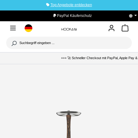
Top Angebote entdecken
tinhalt springen
PayPal Käuferschutz
+++ 🚀 Schneller Checkout mit PayPal, Apple Pay & K