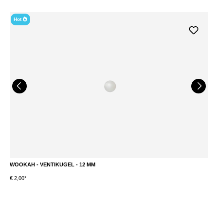
Hot
WOOKAH - VENTIKUGEL - 12 MM
W
€ 2,00*
€ 