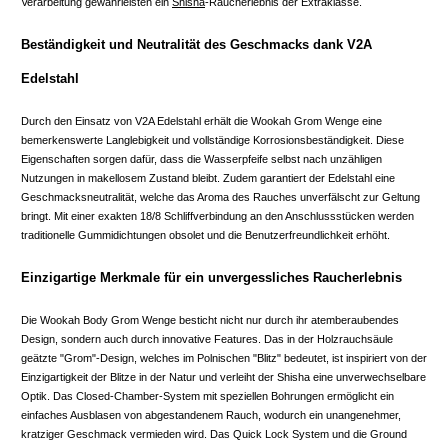
Verarbeitung gewährleisten ein
Shisha
-Raucherlebnis der Extraklasse.
Beständigkeit und Neutralität des Geschmacks dank V2A
Edelstahl
Durch den Einsatz von V2A Edelstahl erhält die Wookah Grom Wenge eine
bemerkenswerte Langlebigkeit und vollständige Korrosionsbeständigkeit. Diese
Eigenschaften sorgen dafür, dass die Wasserpfeife selbst nach unzähligen
Nutzungen in makellosem Zustand bleibt. Zudem garantiert der Edelstahl eine
Geschmacksneutralität, welche das Aroma des Rauches unverfälscht zur Geltung
bringt. Mit einer exakten 18/8 Schliffverbindung an den Anschlussstücken werden
traditionelle Gummidichtungen obsolet und die Benutzerfreundlichkeit erhöht.
Einzigartige Merkmale für ein unvergessliches Raucherlebnis
Die Wookah Body Grom Wenge besticht nicht nur durch ihr atemberaubendes
Design, sondern auch durch innovative Features. Das in der Holzrauchsäule
geätzte "Grom"-Design, welches im Polnischen "Blitz" bedeutet, ist inspiriert von der
Einzigartigkeit der Blitze in der Natur und verleiht der Shisha eine unverwechselbare
Optik. Das Closed-Chamber-System mit speziellen Bohrungen ermöglicht ein
einfaches Ausblasen von abgestandenem Rauch, wodurch ein unangenehmer,
kratziger Geschmack vermieden wird. Das Quick Lock System und die Ground