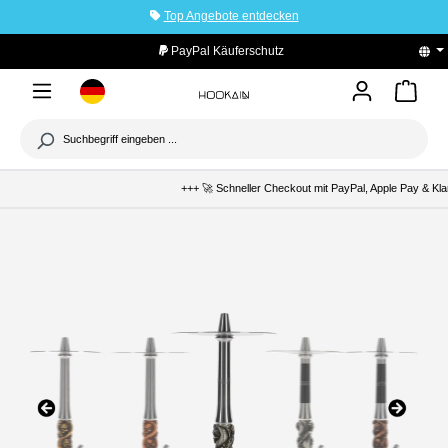
Top Angebote entdecken
tinhalt springen
PayPal Käuferschutz
+++ 🚀 Schneller Checkout mit PayPal, Apple Pay & Klar