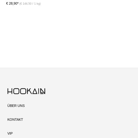
€ 28,90*
€ 
(€ 144,50 / 1 kg)
ÜBER UNS
KONTAKT
VIP