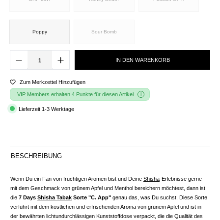
Poppy
Sour Bomb
IN DEN WARENKORB
Zum Merkzettel Hinzufügen
VIP Members erhalten 4 Punkte für diesen Artikel
Lieferzeit 1-3 Werktage
BESCHREIBUNG
Wenn Du ein Fan von fruchtigen Aromen bist und Deine
Shisha
-Erlebnisse gerne
mit dem Geschmack von grünem Apfel und Menthol bereichern möchtest, dann ist
die
7 Days
Shisha Tabak
Sorte "C. App"
genau das, was Du suchst. Diese Sorte
verführt mit dem köstlichen und erfrischenden Aroma von grünem Apfel und ist in
der bewährten lichtundurchlässigen Kunststoffdose verpackt, die die Qualität des