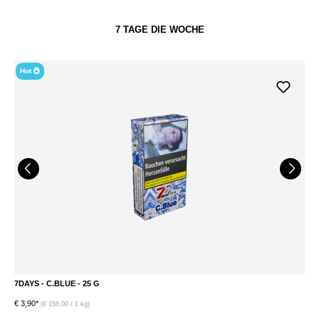
7 TAGE DIE WOCHE
Hot
7DAYS - C.BLUE - 25 G
7
€ 3,90*
€ 
(€ 156,00 / 1 kg)