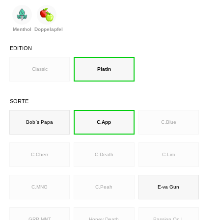
Menthol
Doppelapfel
EDITION
Classic
Platin
SORTE
Bob`s Papa
C.App
C.Blue
C.Cherr
C.Death
C.Lim
C.MNG
C.Peah
E-va Gun
GRP MNT
Honey Death
Passion On I.