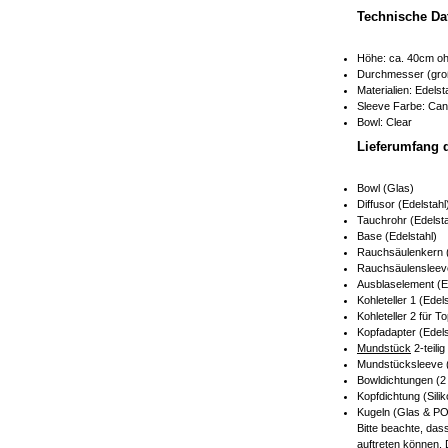
Technische Da
Höhe: ca. 40cm o
Durchmesser (groß
Materialien: Edels
Sleeve Farbe: Can
Bowl: Clear
Lieferumfang 
Bowl (Glas)
Diffusor (Edelstahl
Tauchrohr (Edelsta
Base (Edelstahl)
Rauchsäulenkern (
Rauchsäulensleeve
Ausblaselement (E
Kohleteller 1 (Edel
Kohleteller 2 für T
Kopfadapter (Edels
Mundstück
2-teilig
Mundstücksleeve (
Bowldichtungen (2 
Kopfdichtung (Silik
Kugeln (Glas & P
Bitte beachte, das
auftreten können.