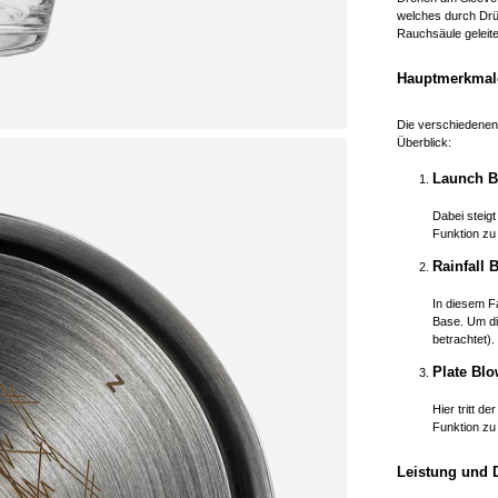
welches durch Drüc
Rauchsäule geleite
Hauptmerkmale
Die verschiedene
Überblick:
Launch B
Dabei steig
Funktion zu 
Rainfall 
In diesem Fa
Base. Um di
betrachtet).
Plate Blo
Hier tritt 
Funktion zu
Leistung und 