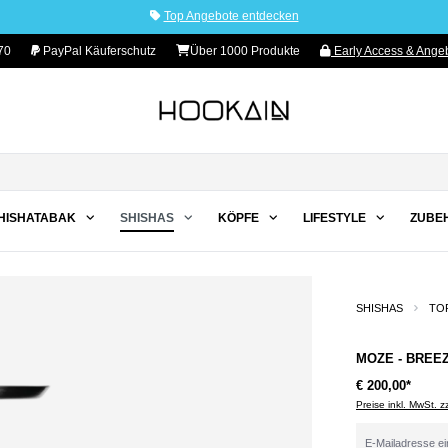
Top Angebote entdecken
70
PayPal Käuferschutz
Über 1000 Produkte
Early Access & Angeb
++
HISHATABAK
SHISHAS
KÖPFE
LIFESTYLE
ZUBE
SHISHAS
TO
MOZE - BREEZ
€ 200,00*
Preise inkl. MwSt. 