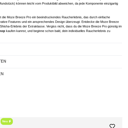
undstück) können leicht vom Produktbild abweichen, da jede Komponente einzigartig
et die Moze Breeze Pro ein beeindruckendes Raucherlebnis, das durch einfache
ative Features und ein ansprechendes Design überzeugt. Entdecke die Moze Breeze
 Shisha-Erlebnis der Extraklasse. Vergiss nicht, dass du die Moze Breeze Pro günstig im
hop
kaufen kannst, und beginne schon bald, dein individuelles Raucherlebnis zu
TEN
EN
Neu