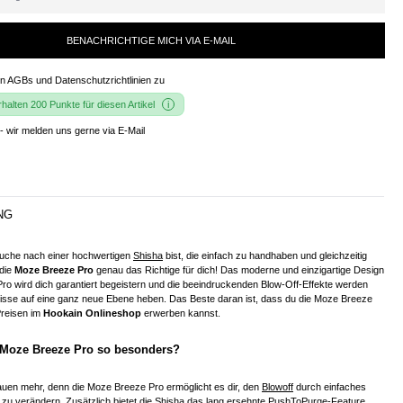
BENACHRICHTIGE MICH VIA E-MAIL
en
AGBs und Datenschutzrichtlinien
zu
alten 200 Punkte für diesen Artikel
- wir melden uns gerne via E-Mail
NG
uche nach einer hochwertigen
Shisha
bist, die einfach zu handhaben und gleichzeitig
 die
Moze Breeze Pro
genau das Richtige für dich! Das moderne und einzigartige Design
o wird dich garantiert begeistern und die beeindruckenden Blow-Off-Effekte werden
isse auf eine ganz neue Ebene heben. Das Beste daran ist, dass du die Moze Breeze
Preisen im
Hookain Onlineshop
erwerben kannst.
 Moze Breeze Pro so besonders?
auen mehr, denn die Moze Breeze Pro ermöglicht es dir, den
Blowoff
durch einfaches
u verändern. Zusätzlich bietet die Shisha das lang ersehnte
PushToPurge-Feature
,