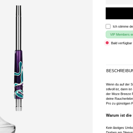
Ich stimme d
VIP Members erh
Bald verfügbar 
BESCHREIBU
Wenn du auf der S
stilvoll ist, dann ist
der Moze Breeze Pr
deine Raucherlebn
Pro zu günstigen 
Warum ist die
Kein lästiges Umb
Drehen am Sleeve z