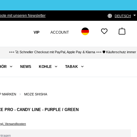
ote mit unseren Newsletter
DEUTSCH
VIP
ACCOUNT
+ 🚀 Schneller Checkout mit PayPal, Apple Pay & Klarna +++ 🛡️ Käuferschutz immer garant
HÖR
NEWS
KOHLE
TABAK
P MARKEN
MOZE SHISHA
E PRO - CANDY LINE - PURPLE / GREEN
zzgl. Versandkosten