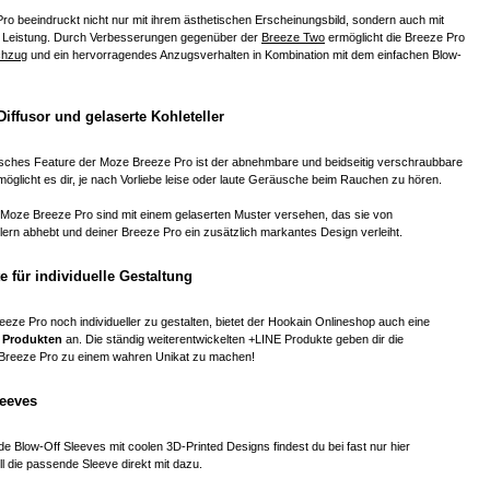
o beeindruckt nicht nur mit ihrem ästhetischen Erscheinungsbild, sondern auch mit
en Leistung. Durch Verbesserungen gegenüber der
Breeze Two
ermöglicht die Breeze Pro
chzug
und ein hervorragendes Anzugsverhalten in Kombination mit dem einfachen Blow-
ffusor und gelaserte Kohleteller
tisches Feature der Moze Breeze Pro ist der abnehmbare und beidseitig verschraubbare
möglicht es dir, je nach Vorliebe leise oder laute Geräusche beim Rauchen zu hören.
Moze Breeze Pro sind mit einem gelaserten Muster versehen, das sie von
ern abhebt und deiner Breeze Pro ein zusätzlich markantes Design verleiht.
 für individuelle Gestaltung
ze Pro noch individueller zu gestalten, bietet der Hookain Onlineshop auch eine
 Produkten
an. Die ständig weiterentwickelten +LINE Produkte geben dir die
e Breeze Pro zu einem wahren Unikat zu machen!
leeves
de Blow-Off Sleeves mit coolen 3D-Printed Designs findest du bei fast nur hier
ll die passende Sleeve direkt mit dazu.