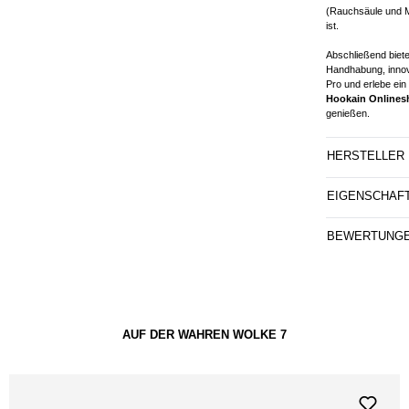
(Rauchsäule und M
ist.
Abschließend biet
Handhabung, innov
Pro und erlebe ein
Hookain Onlines
genießen.
HERSTELLER
EIGENSCHAF
BEWERTUNG
AUF DER WAHREN WOLKE 7