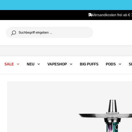
he springen
Zur Hauptnavigation springen
Versandkosten frei ab € 
SALE
NEU
VAPESHOP
BIG PUFFS
PODS
S