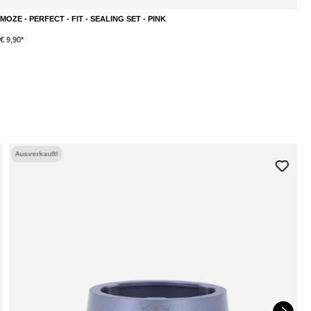
MOZE - PERFECT - FIT - SEALING SET - PINK
M
€ 9,90*
€ 
Ausverkauft!