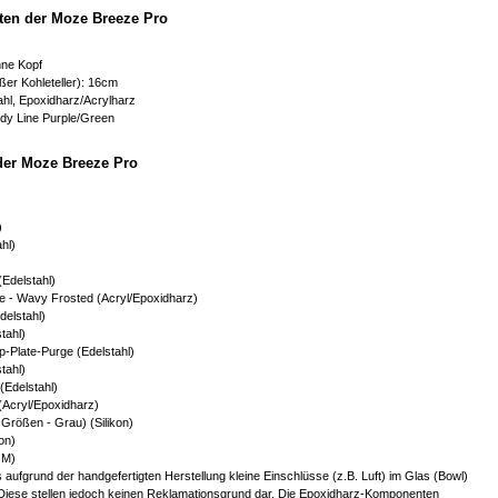
ten der Moze Breeze Pro
hne Kopf
er Kohleteller): 16cm
tahl, Epoxidharz/Acrylharz
dy Line Purple/Green
der Moze Breeze Pro
)
hl)
Edelstahl)
 - Wavy Frosted (Acryl/Epoxidharz)
delstahl)
stahl)
op-Plate-Purge (Edelstahl)
tahl)
 (Edelstahl)
Acryl/Epoxidharz)
Größen - Grau) (Silikon)
on)
OM)
s aufgrund der handgefertigten Herstellung kleine Einschlüsse (z.B. Luft) im Glas (Bowl)
 Diese stellen jedoch keinen Reklamationsgrund dar. Die Epoxidharz-Komponenten