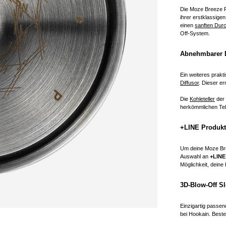
Die Moze Breeze Pr
ihrer erstklassig
einen
sanften Dur
Off-System.
Abnehmbarer Di
Ein weiteres prak
Diffusor
. Dieser er
Die
Kohleteller
der 
herkömmlichen Tell
+LINE Produkte
Um deine Moze Bree
Auswahl an
+LINE
Möglichkeit, dein
3D-Blow-Off S
Einzigartig passen
bei Hookain. Beste