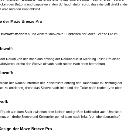
ken des Buttons und Einpusten in den Schlauch dafür sorgt, dass die Luft direkt in die
t wird und den Kopf abkühlt.
 der Moze Breeze Pro
n
Blowoff-Varianten
und weitere innovative Funktionen der Moze Breeze Pro im
lowoff:
t der Rauch von der Base aus entlang der Rauchsäule in Richtung Teller. Um diese
aktivieren, drehe das Sleeve einfach nach rechts (von oben betrachtet).
Blowoff:
ll fällt der Rauch unterhalb des Kohletellers entlang der Rauchsäule in Richtung der
es zu erreichen, drehe das Sleeve nach links und den Teller nach rechts (von oben
woff:
der Rauch aus dem Spalt zwischen dem kleinen und großen Kohleteller aus. Um diese
 nutzen, drehe Sleeve und Kohleteller gemeinsam nach links (von oben betrachtet).
Design der Moze Breeze Pro