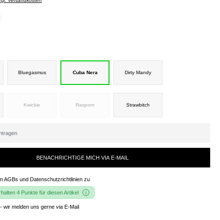
zzgl. Versandkosten
e
Bluegasmus
Cuba Nera
Dirty Mandy
Kwickie
Rasporn
Strawbitch
BENACHRICHTIGE MICH VIA E-MAIL
en
AGBs und Datenschutzrichtlinien
zu
alten 4 Punkte für diesen Artikel
- wir melden uns gerne via E-Mail