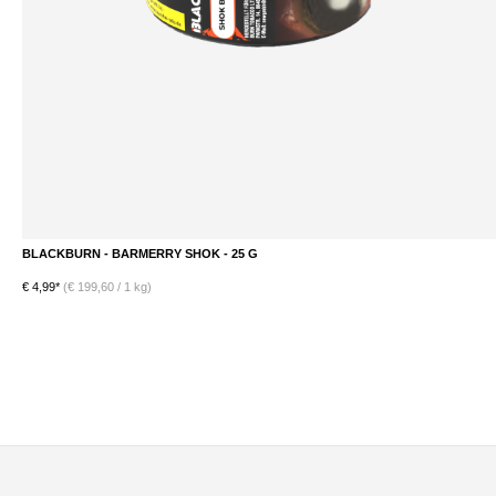
BLACKBURN - BARMERRY SHOK - 25 G
DETAILS
€ 4,99*
(€ 199,60 / 1 kg)