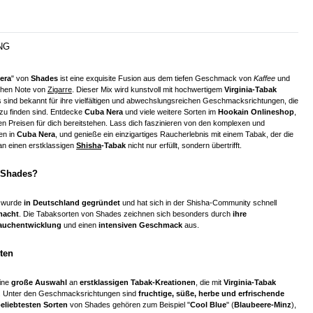
NG
era
" von
Shades
ist eine exquisite Fusion aus dem tiefen Geschmack von
Kaffee
und
schen Note von
Zigarre
. Dieser Mix wird kunstvoll mit hochwertigem
Virginia-Tabak
s sind bekannt für ihre vielfältigen und abwechslungsreichen Geschmacksrichtungen, die
 zu finden sind. Entdecke
Cuba Nera
und viele weitere Sorten im
Hookain Onlineshop
,
ven Preisen für dich bereitstehen. Lass dich faszinieren von den komplexen und
en in
Cuba Nera
, und genieße ein einzigartiges Raucherlebnis mit einem Tabak, der die
n einen erstklassigen
Shisha
-Tabak
nicht nur erfüllt, sondern übertrifft.
 Shades?
wurde
in Deutschland gegründet
und hat sich in der Shisha-Community schnell
macht
. Die Tabaksorten von Shades zeichnen sich besonders durch
ihre
auchentwicklung
und einen
intensiven Geschmack
aus.
ten
ine
große Auswahl
an
erstklassigen Tabak-Kreationen
, die mit
Virginia-Tabak
n. Unter den Geschmacksrichtungen sind
fruchtige, süße, herbe und erfrischende
eliebtesten Sorten
von Shades gehören zum Beispiel "
Cool Blue
" (
Blaubeere-Minz
),