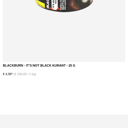
BLACKBURN - IT'S NOT BLACK KURANT - 25 G
DETAILS
€ 4,99*
(€ 199,60 / 1 kg)