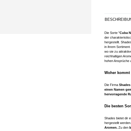
BESCHREIBU
Die Sorte "
Cuba N
der charakteristi
hergestellt. Shade
in ihrem Sortiment
wo sie zu attrakti
reichhaltigen Arom
hohen Ansprüche a
Woher kommt
Die Firma
Shades
einen Namen ge
hervorragende R
Die besten Sor
Shades bietet dir e
hergestellt werde
Aromen.
Zu den
b