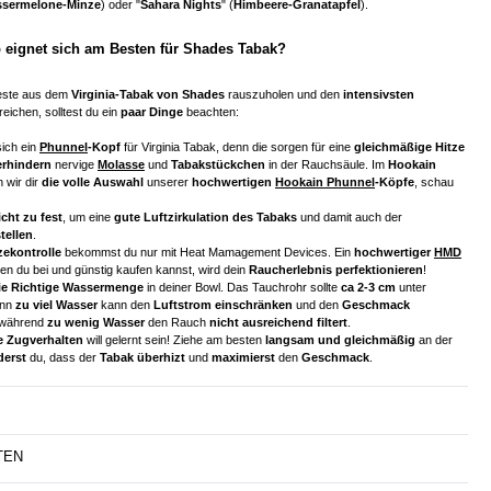
sermelone-Minze
) oder "
Sahara Nights
" (
Himbeere-Granatapfel
).
 eignet sich am Besten für Shades Tabak?
Beste aus dem
Virginia-Tabak von Shades
rauszuholen und den
intensivsten
eichen, solltest du ein
paar Dinge
beachten:
ich ein
Phunnel
-Kopf
für Virginia Tabak, denn die sorgen für eine
gleichmäßige Hitze
erhindern
nervige
Molasse
und
Tabakstückchen
in der Rauchsäule. Im
Hookain
 wir dir
die volle Auswahl
unserer
hochwertigen
Hookain Phunnel
-Köpfe
, schau
cht zu fest
, um eine
gute Luftzirkulation des Tabaks
und damit auch der
tellen
.
zekontrolle
bekommst du nur mit Heat Mamagement Devices. Ein
hochwertiger
HMD
den du bei und günstig kaufen kannst, wird dein
Raucherlebnis perfektionieren
!
ie Richtige Wassermenge
in deiner Bowl. Das Tauchrohr sollte
ca 2-3 cm
unter
enn
zu viel Wasser
kann den
Luftstrom einschränken
und den
Geschmack
 während
zu wenig Wasser
den Rauch
nicht ausreichend filtert
.
e Zugverhalten
will gelernt sein! Ziehe am besten
langsam und gleichmäßig
an der
derst
du, dass der
Tabak überhizt
und
maximierst
den
Geschmack
.
TEN