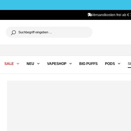
he springen
Zur Hauptnavigation springen
Versandkosten frei ab € 
SALE
NEU
VAPESHOP
BIG PUFFS
PODS
S