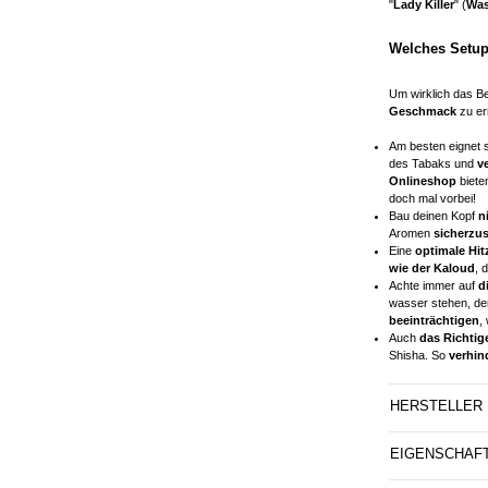
"
Lady Killer
" (
Was
Welches Setup
Um wirklich das 
Geschmack
zu err
Am besten eignet s
des Tabaks und
v
Onlineshop
bieten
doch mal vorbei!
Bau deinen Kopf
ni
Aromen
sicherzus
Eine
optimale Hit
wie der Kaloud
, 
Achte immer auf
d
wasser stehen, d
beeinträchtigen
,
Auch
das Richtig
Shisha. So
verhin
HERSTELLER
EIGENSCHAF