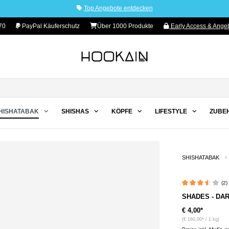
Top Angebote entdecken
70
PayPal Käuferschutz
Über 1000 Produkte
Early Access & Angeb
HISHATABAK
SHISHAS
KÖPFE
LIFESTYLE
ZUBE
SHISHATABAK
(2
Durchschnittliche 
SHADES - DAR
€ 4,00*
(€ 160,00* / 1 kg)