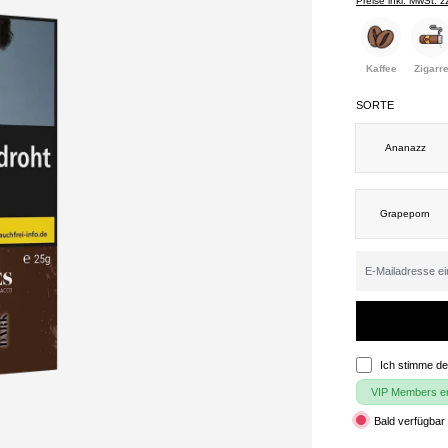
Preise inkl. MwSt. 
Kaffee
Zigarr
SORTE
Ananazz
Grapeporn
Ich stimme d
VIP Members erh
Bald verfügbar 