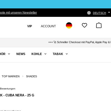
ote mit unseren Newsletter
DEUTSCH
VIP
ACCOUNT
+++ 🚀 Schneller Checkout mit PayPal, Apple Pay & Klar
HÖR
NEWS
KOHLE
TABAK
TOP MARKEN
SHADES
) Bewertungen
Bewertung von 3.5 von 5 Sternen
K - CUBA NERA - 25 G