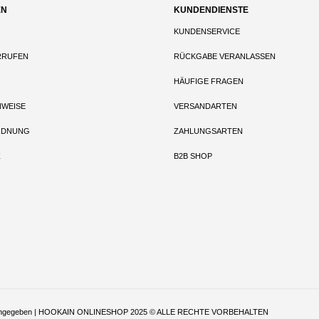
EN
KUNDENDIENSTE
KUNDENSERVICE
RRUFEN
RÜCKGABE VERANLASSEN
HÄUFIGE FRAGEN
NWEISE
VERSANDARTEN
RDNUNG
ZAHLUNGSARTEN
Z
B2B SHOP
t anders angegeben | HOOKAIN ONLINESHOP 2025 © ALLE RECHTE VORBEHALTEN