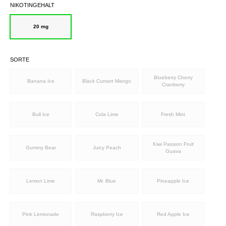
NIKOTINGEHALT
20 mg
SORTE
Blueberry Cherry
Banana Ice
Black Currant Mango
Cranberry
Bull Ice
Cola Lime
Fresh Mint
Kiwi Passion Fruit
Gummy Bear
Juicy Peach
Guava
Lemon Lime
Mr. Blue
Pineapple Ice
Pink Lemonade
Raspberry Ice
Red Apple Ice