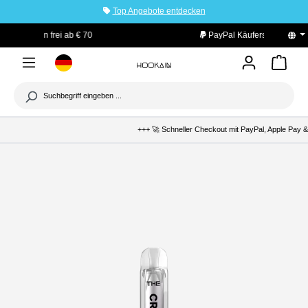
Top Angebote entdecken
tinhalt springen
PayPal Käuferschutz
+++ 🚀 Schneller Checkout mit PayPal, Apple Pay & K