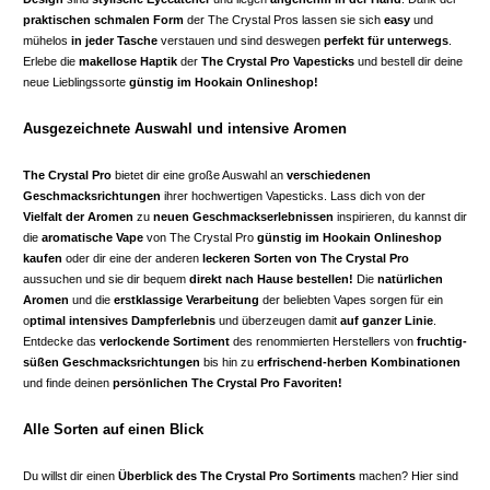
praktischen schmalen Form
der The Crystal Pros lassen sie sich
easy
und
mühelos
in jeder Tasche
verstauen und sind deswegen
perfekt für unterwegs
.
Erlebe die
makellose Haptik
der
The Crystal Pro Vapesticks
und bestell dir deine
neue Lieblingssorte
günstig im Hookain Onlineshop!
Ausgezeichnete Auswahl und intensive Aromen
The Crystal Pro
bietet dir eine große Auswahl an
verschiedenen
Geschmacksrichtungen
ihrer hochwertigen Vapesticks. Lass dich von der
Vielfalt der Aromen
zu
neuen Geschmackserlebnissen
inspirieren, du kannst dir
die
aromatische Vape
von The Crystal Pro
günstig im Hookain Onlineshop
kaufen
oder dir eine der anderen
leckeren Sorten von The Crystal Pro
aussuchen und sie dir bequem
direkt nach Hause bestellen!
Die
natürlichen
Aromen
und die
erstklassige Verarbeitung
der beliebten Vapes sorgen für ein
o
ptimal intensives Dampferlebnis
und überzeugen damit
auf ganzer Linie
.
Entdecke das
verlockende Sortiment
des renommierten Herstellers von
fruchtig-
süßen Geschmacksrichtungen
bis hin zu
erfrischend-herben Kombinationen
und finde deinen
persönlichen The Crystal Pro Favoriten!
Alle Sorten auf einen Blick
Du willst dir einen
Überblick des The Crystal Pro Sortiments
machen? Hier sind