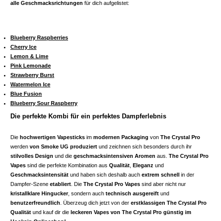
alle Geschmacksrichtungen
für dich aufgelistet:
Blueberry Raspberries
Cherry Ice
Lemon & Lime
Pink Lemonade
Strawberry Burst
Watermelon Ice
Blue Fusion
Blueberry Sour Raspberry
Die perfekte Kombi für ein perfektes Dampferlebnis
Die
hochwertigen Vapesticks
im
modernen Packaging
von
The Crystal Pro
werden
von Smoke UG produziert
und zeichnen sich besonders durch ihr
stilvolles Design
und die
geschmacksintensiven Aromen
aus.
The Crystal Pro
Vapes
sind die perfekte Kombination aus
Qualität
,
Eleganz
und
Geschmacksintensität
und haben sich deshalb auch
extrem schnell
in der
Dampfer-Szene
etabliert
. Die
The Crystal Pro Vapes
sind aber nicht nur
kristallklare Hingucker
, sondern auch
technisch ausgereift
und
benutzerfreundlich
. Überzeug dich jetzt von der
erstklassigen The Crystal Pro
Qualität
und kauf dir die
leckeren Vapes von The Crystal Pro günstig im