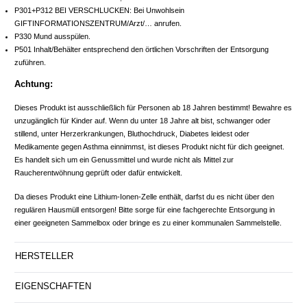
P301+P312 BEI VERSCHLUCKEN: Bei Unwohlsein
GIFTINFORMATIONSZENTRUM/Arzt/… anrufen.
P330 Mund ausspülen.
P501 Inhalt/Behälter entsprechend den örtlichen Vorschriften der Entsorgung
zuführen.
Achtung:
Dieses Produkt ist ausschließlich für Personen ab 18 Jahren bestimmt! Bewahre es
unzugänglich für Kinder auf. Wenn du unter 18 Jahre alt bist, schwanger oder
stillend, unter Herzerkrankungen, Bluthochdruck, Diabetes leidest oder
Medikamente gegen Asthma einnimmst, ist dieses Produkt nicht für dich geeignet.
Es handelt sich um ein Genussmittel und wurde nicht als Mittel zur
Raucherentwöhnung geprüft oder dafür entwickelt.
Da dieses Produkt eine Lithium-Ionen-Zelle enthält, darfst du es nicht über den
regulären Hausmüll entsorgen! Bitte sorge für eine fachgerechte Entsorgung in
einer geeigneten Sammelbox oder bringe es zu einer kommunalen Sammelstelle.
HERSTELLER
EIGENSCHAFTEN