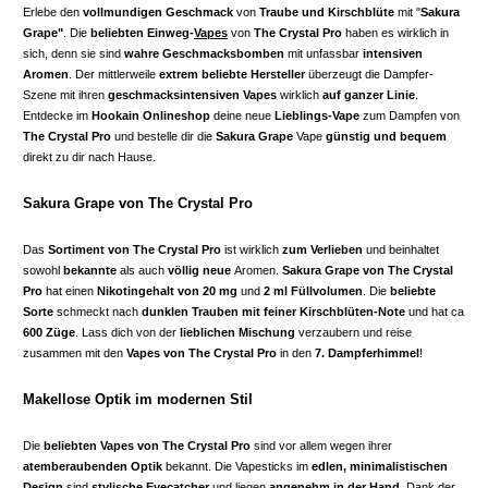
Erlebe den
vollmundigen Geschmack
von
Traube und Kirschblüte
mit "
Sakura
Grape
"
. Die
beliebten Einweg-
Vapes
von
The Crystal Pro
haben es wirklich in
sich, denn sie sind
wahre Geschmacksbomben
mit unfassbar
intensiven
Aromen
. Der mittlerweile
extrem beliebte Hersteller
überzeugt die Dampfer-
Szene mit ihren
geschmacksintensiven Vapes
wirklich
auf ganzer Linie
.
Entdecke im
Hookain Onlineshop
deine neue
Lieblings-Vape
zum Dampfen von
The Crystal Pro
und bestelle dir die
Sakura Grape
Vape
günstig und bequem
direkt zu dir nach Hause.
Sakura Grape von The Crystal Pro
Das
Sortiment von The Crystal Pro
ist wirklich
zum Verlieben
und beinhaltet
sowohl
bekannte
als auch
völlig neue
Aromen.
Sakura Grape
von The Crystal
Pro
hat einen
Nikotingehalt von 20 mg
und
2 ml Füllvolumen
. Die
beliebte
Sorte
schmeckt nach
dunklen Trauben mit feiner Kirschblüten-Note
und hat ca
600 Züge
. Lass dich von der
lieblichen Mischung
verzaubern und reise
zusammen mit den
Vapes von The Crystal Pro
in den
7. Dampferhimmel
!
Makellose Optik im modernen Stil
Die
beliebten Vapes von The Crystal Pro
sind vor allem wegen ihrer
atemberaubenden Optik
bekannt. Die Vapesticks im
edlen, minimalistischen
Design
sind
stylische Eyecatcher
und liegen
angenehm in der Hand
. Dank der