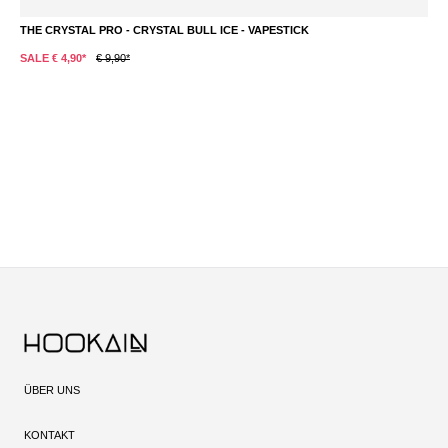
THE CRYSTAL PRO - CRYSTAL BULL ICE - VAPESTICK
T
SALE € 4,90*
€ 9,90*
S
ÜBER UNS
KONTAKT