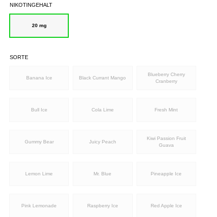
NIKOTINGEHALT
20 mg
SORTE
Blueberry Cherry
Banana Ice
Black Currant Mango
Cranberry
Bull Ice
Cola Lime
Fresh Mint
Kiwi Passion Fruit
Gummy Bear
Juicy Peach
Guava
Lemon Lime
Mr. Blue
Pineapple Ice
Pink Lemonade
Raspberry Ice
Red Apple Ice