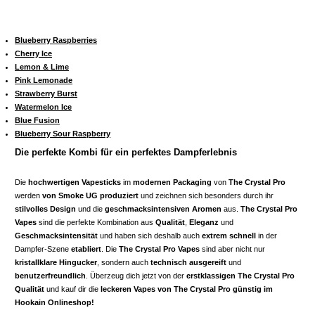
Blueberry Raspberries
Cherry Ice
Lemon & Lime
Pink Lemonade
Strawberry Burst
Watermelon Ice
Blue Fusion
Blueberry Sour Raspberry
Die perfekte Kombi für ein perfektes Dampferlebnis
Die
hochwertigen Vapesticks
im
modernen Packaging
von
The Crystal Pro
werden
von Smoke UG produziert
und zeichnen sich besonders durch ihr
stilvolles Design
und die
geschmacksintensiven Aromen
aus.
The Crystal Pro
Vapes
sind die perfekte Kombination aus
Qualität
,
Eleganz
und
Geschmacksintensität
und haben sich deshalb auch
extrem schnell
in der
Dampfer-Szene
etabliert
. Die
The Crystal Pro Vapes
sind aber nicht nur
kristallklare Hingucker
, sondern auch
technisch ausgereift
und
benutzerfreundlich
. Überzeug dich jetzt von der
erstklassigen The Crystal Pro
Qualität
und kauf dir die
leckeren Vapes von The Crystal Pro günstig im
Hookain Onlineshop!