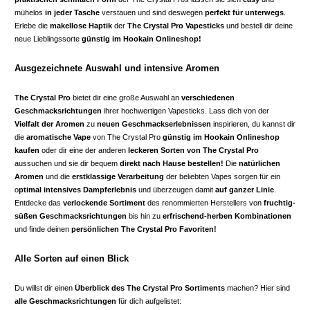
mühelos
in jeder Tasche
verstauen und sind deswegen
perfekt für unterwegs
.
Erlebe die
makellose Haptik
der
The Crystal Pro Vapesticks
und bestell dir deine
neue Lieblingssorte
günstig im Hookain Onlineshop!
Ausgezeichnete Auswahl und intensive Aromen
The Crystal Pro
bietet dir eine große Auswahl an
verschiedenen
Geschmacksrichtungen
ihrer hochwertigen Vapesticks. Lass dich von der
Vielfalt der Aromen
zu
neuen Geschmackserlebnissen
inspirieren, du kannst dir
die
aromatische Vape
von The Crystal Pro
günstig im Hookain Onlineshop
kaufen
oder dir eine der anderen
leckeren Sorten von The Crystal Pro
aussuchen und sie dir bequem
direkt nach Hause bestellen!
Die
natürlichen
Aromen
und die
erstklassige Verarbeitung
der beliebten Vapes sorgen für ein
o
ptimal intensives Dampferlebnis
und überzeugen damit
auf ganzer Linie
.
Entdecke das
verlockende Sortiment
des renommierten Herstellers von
fruchtig-
süßen Geschmacksrichtungen
bis hin zu
erfrischend-herben Kombinationen
und finde deinen
persönlichen The Crystal Pro Favoriten!
Alle Sorten auf einen Blick
Du willst dir einen
Überblick des The Crystal Pro Sortiments
machen? Hier sind
alle Geschmacksrichtungen
für dich aufgelistet: