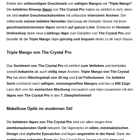
Erlebe den
vollmundigen Geschmack
von
saftigen Mangos
mit "
Triple Mango
"
.
Die
beliebten Einweg-
Vapes
von
The Crystal Pro
haben es wirklich in sich, denn
sie sind
wahre Geschmacksbomben
mit unfassbar
intensiven Aromen
. Der
mittlerweile
extrem beliebte Hersteller
überzeugt die Dampfer-Szene mit ihren
geschmacksintensiven Vapes
wirklich
auf ganzer Linie
. Entdecke im
Hookain
Onlineshop
deine neue
Lieblings-Vape
zum Dampfen von
The Crystal Pro
und
bestelle dir die
Triple Mango
Vape
günstig und bequem
direkt zu dir nach Hause.
Triple Mango von The Crystal Pro
Das
Sortiment von The Crystal Pro
ist wirklich
zum Verlieben
und beinhaltet
sowohl
bekannte
als auch
völlig neue
Aromen.
Triple Mango
von The Crystal
Pro
hat einen
Nikotingehalt von 20 mg
und
2 ml Füllvolumen
. Die
beliebte
Sorte
schmeckt nach
saftigen, sonnengereiften Mangos
und hat ca
600 Züge
.
Lass dich von der
exotischen Mischung
verzaubern und reise zusammen mit den
Vapes von The Crystal Pro
in den
7. Dampferhimmel
!
Makellose Optik im modernen Stil
Die
beliebten Vapes von The Crystal Pro
sind vor allem wegen ihrer
atemberaubenden Optik
bekannt. Die Vapesticks im
edlen, minimalistischen
Design
sind
stylische Eyecatcher
und liegen
angenehm in der Hand
. Dank der
praktischen schmalen Form
der The Crystal Pros lassen sie sich
easy
und