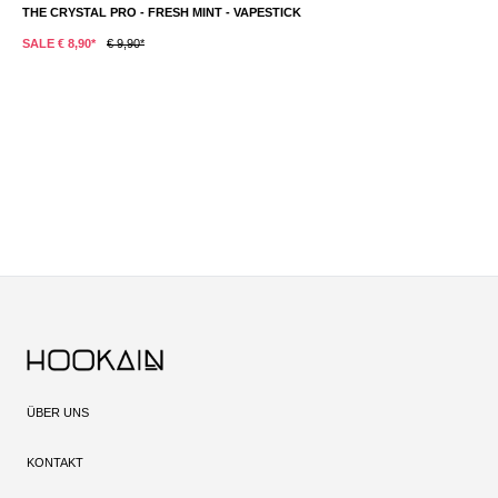
THE CRYSTAL PRO - FRESH MINT - VAPESTICK
T
SALE € 8,90*
€ 9,90*
S
ÜBER UNS
KONTAKT