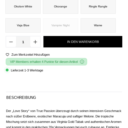
Okolom White
Okorange
Ringle Rangle
Vaja Blue
Vampire Night
Wame
IN DEN WARENKORB
Zum Merkzettel Hinzufügen
VIP Members erhalten 4 Punkte für diesen Artikel
Lieferzeit 1-3 Werktage
BESCHREIBUNG
Der „Love Story“ von True Passion überzeugt durch seinen intensiven Geschmack
nach süßer Erdbeere, exotischer Maracuja und saftiger Melone. Die tropische
Mischung setzt sich zusammen aus Virginia Gold Tabak und authentischen Aromen
und kommt in den praktischen 20g Verpackungen bei euch zuhause an. Entdecke