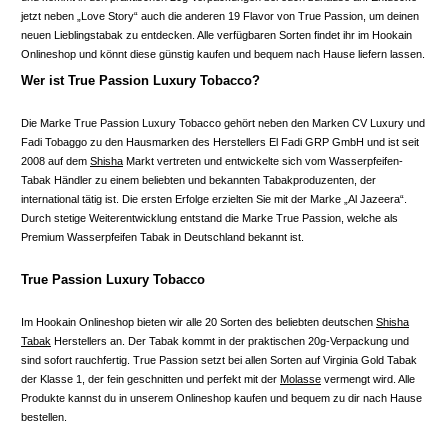
jetzt neben „Love Story“ auch die anderen 19 Flavor von True Passion, um deinen
neuen Lieblingstabak zu entdecken. Alle verfügbaren Sorten findet ihr im Hookain
Onlineshop und könnt diese günstig kaufen und bequem nach Hause liefern lassen.
Wer ist True Passion Luxury Tobacco?
Die Marke True Passion Luxury Tobacco gehört neben den Marken CV Luxury und
Fadi Tobaggo zu den Hausmarken des Herstellers El Fadi GRP GmbH und ist seit
2008 auf dem
Shisha
Markt vertreten und entwickelte sich vom Wasserpfeifen-
Tabak Händler zu einem beliebten und bekannten Tabakproduzenten, der
international tätig ist. Die ersten Erfolge erzielten Sie mit der Marke „Al Jazeera“.
Durch stetige Weiterentwicklung entstand die Marke True Passion, welche als
Premium Wasserpfeifen Tabak in Deutschland bekannt ist.
True Passion Luxury Tobacco
Im Hookain Onlineshop bieten wir alle 20 Sorten des beliebten deutschen
Shisha
Tabak
Herstellers an. Der Tabak kommt in der praktischen 20g-Verpackung und
sind sofort rauchfertig. True Passion setzt bei allen Sorten auf Virginia Gold Tabak
der Klasse 1, der fein geschnitten und perfekt mit der
Molasse
vermengt wird. Alle
Produkte kannst du in unserem Onlineshop kaufen und bequem zu dir nach Hause
bestellen.