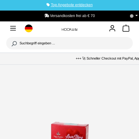
Top Angebote entdecken
tinhalt springen
Versandkosten frei ab € 70
PayPal K
+++ 🚀 Schneller Checkout mit PayPal, Apple Pa