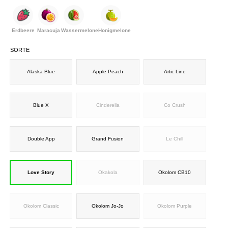
Erdbeere
Maracuja
Wassermelone
Honigmelone
SORTE
Alaska Blue
Apple Peach
Artic Line
Blue X
Cinderella
Co Crush
Double App
Grand Fusion
Le Chill
Love Story
Okakola
Okolom CB10
Okolom Classic
Okolom Jo-Jo
Okolom Purple