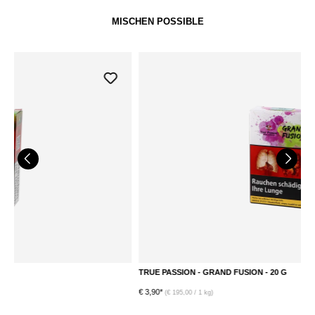
MISCHEN POSSIBLE
TRUE PASSION - GRAND FUSION - 20 G
T
€ 3,90*
€ 
(€ 195,00 / 1 kg)