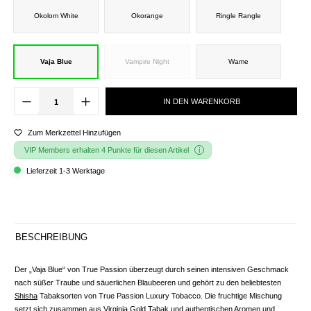
Okolom White
Okorange
Ringle Rangle
Vaja Blue
Vampire Night
Wame
IN DEN WARENKORB
Zum Merkzettel Hinzufügen
VIP Members erhalten 4 Punkte für diesen Artikel
Lieferzeit 1-3 Werktage
BESCHREIBUNG
Der „Vaja Blue“ von True Passion überzeugt durch seinen intensiven Geschmack
nach süßer Traube und säuerlichen Blaubeeren und gehört zu den beliebtesten
Shisha
Tabaksorten von True Passion Luxury Tobacco. Die fruchtige Mischung
setzt sich zusammen aus Virginia Gold Tabak und authentischen Aromen und