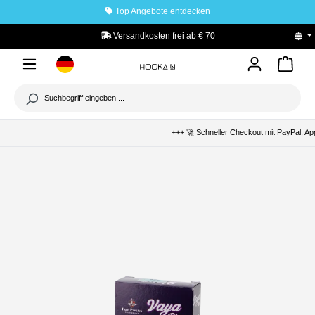
Top Angebote entdecken
tinhalt springen
Versandkosten frei ab € 70
+++ 🚀 Schneller Checkout mit PayPal, Apple P