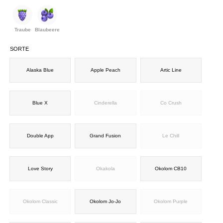
Traube
Blaubeere
SORTE
Alaska Blue
Apple Peach
Artic Line
Blue X
Cinderella
Co Crush
Double App
Grand Fusion
Le Chill
Love Story
Okakola
Okolom CB10
Okolom Classic
Okolom Jo-Jo
Okolom Purple