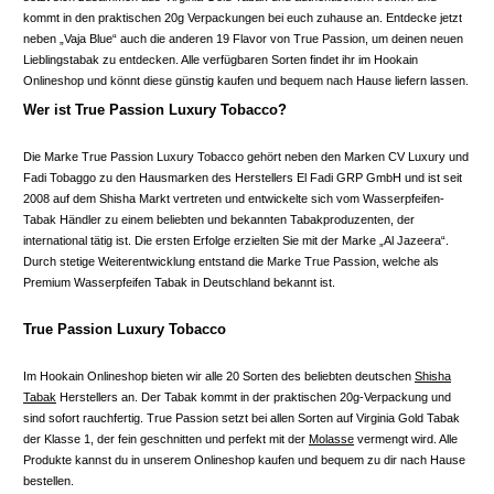
kommt in den praktischen 20g Verpackungen bei euch zuhause an. Entdecke jetzt
neben „Vaja Blue“ auch die anderen 19 Flavor von True Passion, um deinen neuen
Lieblingstabak zu entdecken. Alle verfügbaren Sorten findet ihr im Hookain
Onlineshop und könnt diese günstig kaufen und bequem nach Hause liefern lassen.
Wer ist True Passion Luxury Tobacco?
Die Marke True Passion Luxury Tobacco gehört neben den Marken CV Luxury und
Fadi Tobaggo zu den Hausmarken des Herstellers El Fadi GRP GmbH und ist seit
2008 auf dem Shisha Markt vertreten und entwickelte sich vom Wasserpfeifen-
Tabak Händler zu einem beliebten und bekannten Tabakproduzenten, der
international tätig ist. Die ersten Erfolge erzielten Sie mit der Marke „Al Jazeera“.
Durch stetige Weiterentwicklung entstand die Marke True Passion, welche als
Premium Wasserpfeifen Tabak in Deutschland bekannt ist.
True Passion Luxury Tobacco
Im Hookain Onlineshop bieten wir alle 20 Sorten des beliebten deutschen
Shisha
Tabak
Herstellers an. Der Tabak kommt in der praktischen 20g-Verpackung und
sind sofort rauchfertig. True Passion setzt bei allen Sorten auf Virginia Gold Tabak
der Klasse 1, der fein geschnitten und perfekt mit der
Molasse
vermengt wird. Alle
Produkte kannst du in unserem Onlineshop kaufen und bequem zu dir nach Hause
bestellen.