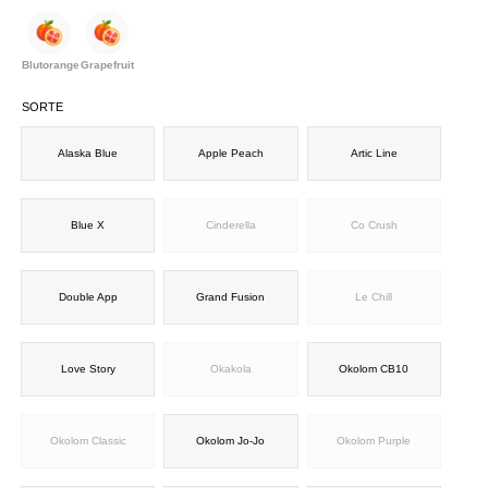
Blutorange
Grapefruit
SORTE
Alaska Blue
Apple Peach
Artic Line
Blue X
Cinderella
Co Crush
Double App
Grand Fusion
Le Chill
Love Story
Okakola
Okolom CB10
Okolom Classic
Okolom Jo-Jo
Okolom Purple