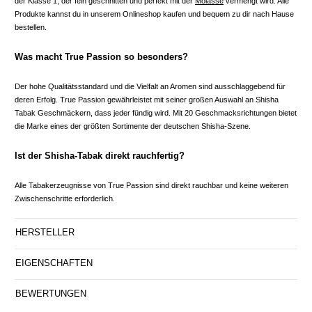
der Klasse 1, der fein geschnitten und perfekt mit der
Molasse
vermengt wird. Alle
Produkte kannst du in unserem Onlineshop kaufen und bequem zu dir nach Hause
bestellen.
Was macht True Passion so besonders?
Der hohe Qualitätsstandard und die Vielfalt an Aromen sind ausschlaggebend für
deren Erfolg. True Passion gewährleistet mit seiner großen Auswahl an Shisha
Tabak Geschmäckern, dass jeder fündig wird. Mit 20 Geschmacksrichtungen bietet
die Marke eines der größten Sortimente der deutschen Shisha-Szene.
Ist der Shisha-Tabak direkt rauchfertig?
Alle Tabakerzeugnisse von True Passion sind direkt rauchbar und keine weiteren
Zwischenschritte erforderlich.
HERSTELLER
EIGENSCHAFTEN
BEWERTUNGEN