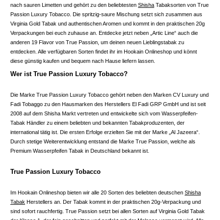
nach sauren Limetten und gehört zu den beliebtesten
Shisha
Tabaksorten von True
Passion Luxury Tobacco. Die spritzig-saure Mischung setzt sich zusammen aus
Virginia Gold Tabak und authentischen Aromen und kommt in den praktischen 20g
Verpackungen bei euch zuhause an. Entdecke jetzt neben „Artic Line“ auch die
anderen 19 Flavor von True Passion, um deinen neuen Lieblingstabak zu
entdecken. Alle verfügbaren Sorten findet ihr im Hookain Onlineshop und könnt
diese günstig kaufen und bequem nach Hause liefern lassen.
Wer ist True Passion Luxury Tobacco?
Die Marke True Passion Luxury Tobacco gehört neben den Marken CV Luxury und
Fadi Tobaggo zu den Hausmarken des Herstellers El Fadi GRP GmbH und ist seit
2008 auf dem Shisha Markt vertreten und entwickelte sich vom Wasserpfeifen-
Tabak Händler zu einem beliebten und bekannten Tabakproduzenten, der
international tätig ist. Die ersten Erfolge erzielten Sie mit der Marke „Al Jazeera“.
Durch stetige Weiterentwicklung entstand die Marke True Passion, welche als
Premium Wasserpfeifen Tabak in Deutschland bekannt ist.
True Passion Luxury Tobacco
Im Hookain Onlineshop bieten wir alle 20 Sorten des beliebten deutschen
Shisha
Tabak
Herstellers an. Der Tabak kommt in der praktischen 20g-Verpackung und
sind sofort rauchfertig. True Passion setzt bei allen Sorten auf Virginia Gold Tabak