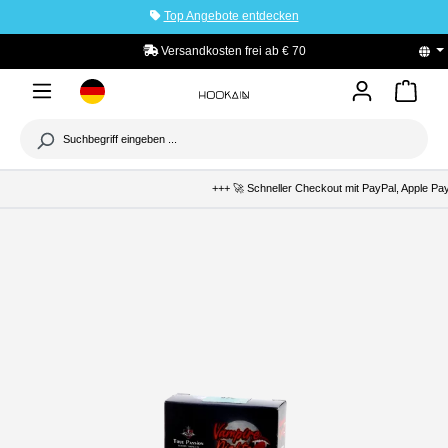
Top Angebote entdecken
tinhalt springen
rsandkosten frei ab € 70
PayPal Käuferschutz
+++ 🚀 Schneller Checkout mit PayPal, Apple Pay 