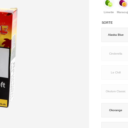
Limette
Maracuj
SORTE
Alaska Blue
Cinderella
Le Chill
Okolom Classic
Okorange