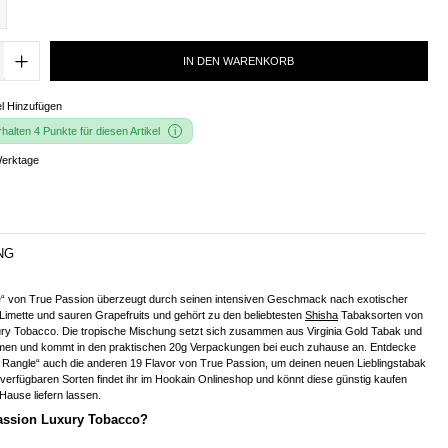
IN DEN WARENKORB
l Hinzufügen
alten 4 Punkte für diesen Artikel
Werktage
NG
e“ von True Passion überzeugt durch seinen intensiven Geschmack nach exotischer
 Limette und sauren Grapefruits und gehört zu den beliebtesten
Shisha
Tabaksorten von
ry Tobacco. Die tropische Mischung setzt sich zusammen aus Virginia Gold Tabak und
men und kommt in den praktischen 20g Verpackungen bei euch zuhause an. Entdecke
e Rangle“ auch die anderen 19 Flavor von True Passion, um deinen neuen Lieblingstabak
 verfügbaren Sorten findet ihr im Hookain Onlineshop und könnt diese günstig kaufen
ause liefern lassen.
Passion Luxury Tobacco?