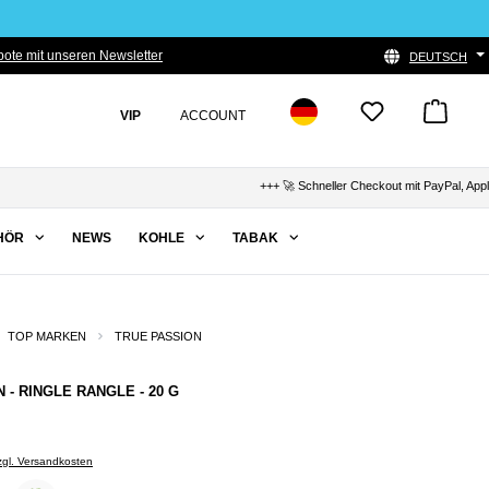
ote mit unseren Newsletter
DEUTSCH
VIP
ACCOUNT
+++ 🚀 Schneller Checkout mit PayPal, Apple Pay &
HÖR
NEWS
KOHLE
TABAK
TOP MARKEN
TRUE PASSION
 - RINGLE RANGLE - 20 G
zzgl. Versandkosten