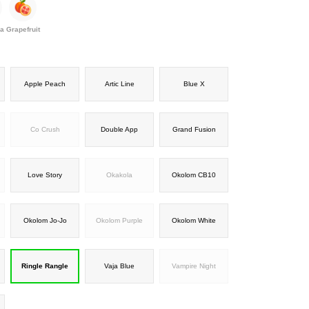
a
Grapefruit
Apple Peach
Artic Line
Blue X
Co Crush
Double App
Grand Fusion
Love Story
Okakola
Okolom CB10
Okolom Jo-Jo
Okolom Purple
Okolom White
Ringle Rangle
Vaja Blue
Vampire Night