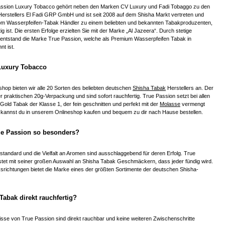
assion Luxury Tobacco gehört neben den Marken CV Luxury und Fadi Tobaggo zu den
rstellers El Fadi GRP GmbH und ist seit 2008 auf dem Shisha Markt vertreten und
vom Wasserpfeifen-Tabak Händler zu einem beliebten und bekannten Tabakproduzenten,
ätig ist. Die ersten Erfolge erzielten Sie mit der Marke „Al Jazeera“. Durch stetige
 entstand die Marke True Passion, welche als Premium Wasserpfeifen Tabak in
t ist.
Luxury Tobacco
hop bieten wir alle 20 Sorten des beliebten deutschen
Shisha Tabak
Herstellers an. Der
 praktischen 20g-Verpackung und sind sofort rauchfertig. True Passion setzt bei allen
a Gold Tabak der Klasse 1, der fein geschnitten und perfekt mit der
Molasse
vermengt
e kannst du in unserem Onlineshop kaufen und bequem zu dir nach Hause bestellen.
e Passion so besonders?
standard und die Vielfalt an Aromen sind ausschlaggebend für deren Erfolg. True
stet mit seiner großen Auswahl an Shisha Tabak Geschmäckern, dass jeder fündig wird.
richtungen bietet die Marke eines der größten Sortimente der deutschen Shisha-
-Tabak direkt rauchfertig?
sse von True Passion sind direkt rauchbar und keine weiteren Zwischenschritte