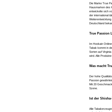
Die Marke True P
Hausmarken des He
entwickelte sich 
der international t
Weiterentwicklung
Deutschland bekann
True Passion 
Im Hookain Onlines
Tabak kommt in der
Sorten auf Virgini
wird. Alle Produkt
Was macht Tru
Der hohe Qualitäts
Passion gewährlei
Mit 20 Geschmacks
Szene.
Ist der Shisha
Alle Tabakerzeugni