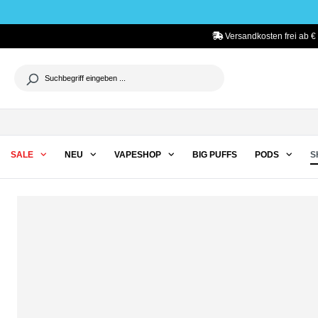
he springen
Zur Hauptnavigation springen
Versandkosten frei ab €
SALE
NEU
VAPESHOP
BIG PUFFS
PODS
S