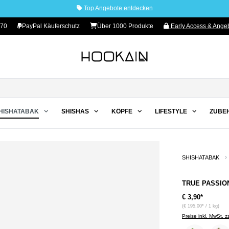
Top Angebote entdecken
 70
PayPal Käuferschutz
Über 1000 Produkte
Early Access & Angeb
HISHATABAK
SHISHAS
KÖPFE
LIFESTYLE
ZUBE
SHISHATABAK
TRUE PASSION
€ 3,90*
(€ 195,00* / 1 kg)
Preise inkl. MwSt. 