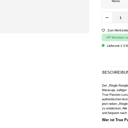
Wame
Zum Merkzette
VIP Members erh
Lieferzeit 1-3 
BESCHREIBU
Der „Ringle Rangl
Maracuja, saftiger
True Passion Luxu
authentischen Aro
jetzt neben „Ringl
zu entdecken. Alle
und bequem nach H
Wer ist True 