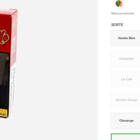
Wassermelone
SORTE
Alaska Blue
Cinderella
Le Chill
Okolom Classic
Okorange