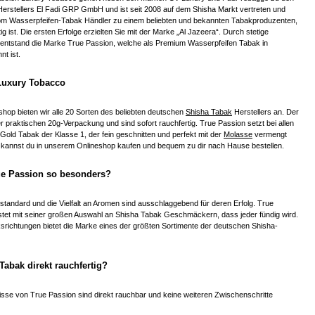
rstellers El Fadi GRP GmbH und ist seit 2008 auf dem Shisha Markt vertreten und
vom Wasserpfeifen-Tabak Händler zu einem beliebten und bekannten Tabakproduzenten,
ätig ist. Die ersten Erfolge erzielten Sie mit der Marke „Al Jazeera“. Durch stetige
 entstand die Marke True Passion, welche als Premium Wasserpfeifen Tabak in
t ist.
Luxury Tobacco
hop bieten wir alle 20 Sorten des beliebten deutschen
Shisha Tabak
Herstellers an. Der
 praktischen 20g-Verpackung und sind sofort rauchfertig. True Passion setzt bei allen
a Gold Tabak der Klasse 1, der fein geschnitten und perfekt mit der
Molasse
vermengt
e kannst du in unserem Onlineshop kaufen und bequem zu dir nach Hause bestellen.
e Passion so besonders?
standard und die Vielfalt an Aromen sind ausschlaggebend für deren Erfolg. True
stet mit seiner großen Auswahl an Shisha Tabak Geschmäckern, dass jeder fündig wird.
richtungen bietet die Marke eines der größten Sortimente der deutschen Shisha-
-Tabak direkt rauchfertig?
sse von True Passion sind direkt rauchbar und keine weiteren Zwischenschritte