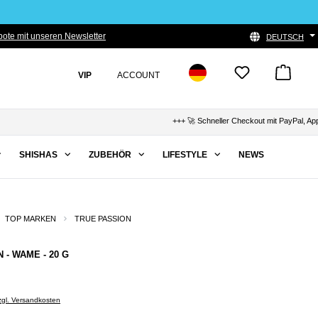
ote mit unseren Newsletter
DEUTSCH
VIP
ACCOUNT
+++ 🚀 Schneller Checkout mit PayPal, Apple Pay
SHISHAS
ZUBEHÖR
LIFESTYLE
NEWS
TOP MARKEN
TRUE PASSION
 - WAME - 20 G
zzgl. Versandkosten