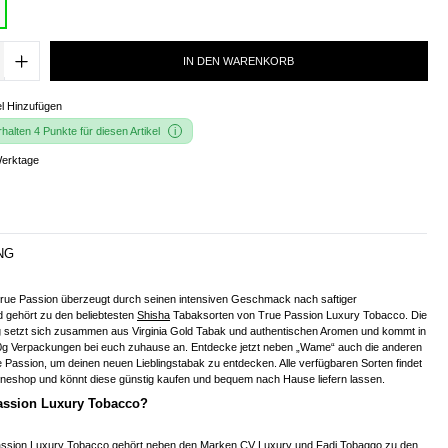
IN DEN WARENKORB
l Hinzufügen
alten 4 Punkte für diesen Artikel
Werktage
NG
ue Passion überzeugt durch seinen intensiven Geschmack nach saftiger
gehört zu den beliebtesten
Shisha
Tabaksorten von True Passion Luxury Tobacco. Die
g setzt sich zusammen aus Virginia Gold Tabak und authentischen Aromen und kommt in
0g Verpackungen bei euch zuhause an. Entdecke jetzt neben „Wame“ auch die anderen
 Passion, um deinen neuen Lieblingstabak zu entdecken. Alle verfügbaren Sorten findet
lineshop und könnt diese günstig kaufen und bequem nach Hause liefern lassen.
Passion Luxury Tobacco?
assion Luxury Tobacco gehört neben den Marken CV Luxury und Fadi Tobaggo zu den