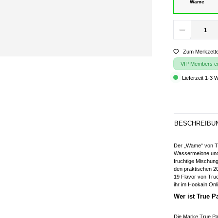
Wame
Zum Merkzette
VIP Members erh
Lieferzeit 1-3 
BESCHREIBU
Der „Wame“ von Tr
Wassermelone und 
fruchtige Mischun
den praktischen 2
19 Flavor von True
ihr im Hookain On
Wer ist True 
Die Marke True P