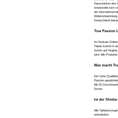
Hausmarken des He
entwickelte sich 
der international t
Weiterentwicklung
Deutschland bekann
True Passion 
Im Hookain Onlines
Tabak kommt in der
Sorten auf Virgini
wird. Alle Produkt
Was macht Tru
Der hohe Qualitäts
Passion gewährlei
Mit 20 Geschmacks
Szene.
Ist der Shisha
Alle Tabakerzeugni
erforderlich.