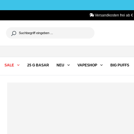
he springen
Zur Hauptnavigation springen
Versandkosten frei ab €
SALE
25 G BASAR
NEU
VAPESHOP
BIG PUFFS