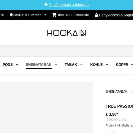
Top Angebote entdecken
 70
PayPal Käuferschutz
Über 1000 Produkte
Early Access & Angeb
PODS
SHISHATABAK
TABAK
KOHLE
KÖPFE
SHISHATABAK
TRUE PASSION
€ 3,90*
(€ 195,00* / 1 kg)
Preise inkl. MwSt. 