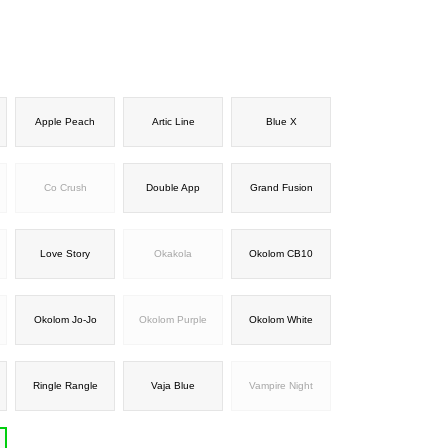
Apple Peach
Artic Line
Blue X
Co Crush
Double App
Grand Fusion
Love Story
Okakola
Okolom CB10
Okolom Jo-Jo
Okolom Purple
Okolom White
Ringle Rangle
Vaja Blue
Vampire Night