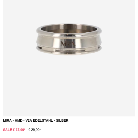
MIRA - HMD - V2A EDELSTAHL - SILBER
DETAILS
SALE € 17,90*
€ 29,90*