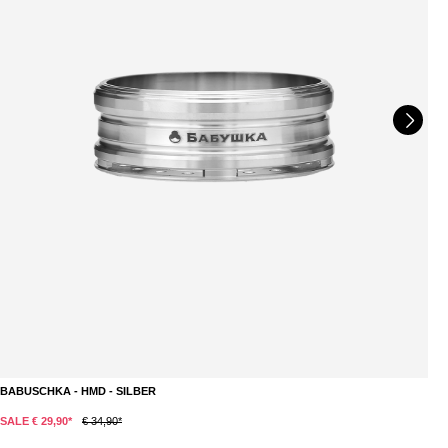
BABUSCHKA - HMD - SILBER
K
SALE € 29,90*
€ 34,90*
S