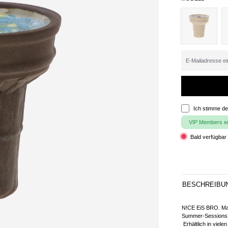
Ich stimme d
VIP Members erh
Bald verfügbar 
BESCHREIBU
N!CE EiS BRO. Mas
Summer-Sessions
Erhältlich in viel