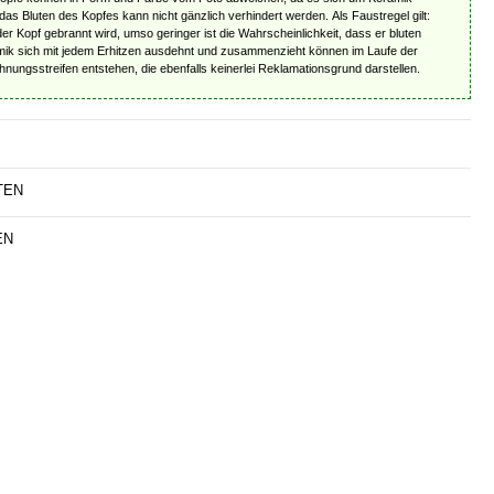
das Bluten des Kopfes kann nicht gänzlich verhindert werden. Als Faustregel gilt:
r Kopf gebrannt wird, umso geringer ist die Wahrscheinlichkeit, dass er bluten
mik sich mit jedem Erhitzen ausdehnt und zusammenzieht können im Laufe der
ungsstreifen entstehen, die ebenfalls keinerlei Reklamationsgrund darstellen.
TEN
EN