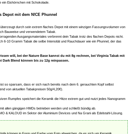
e ein Eishörnchen mit Schokolade.
s Depot mit dem N!CE Phunnel
überzeugt durch sein extrem flaches Depot mit einem winzigen Fassungsvolumen von
ach Bauweise und verwendetem Tabak.
orragenden Ausgangsmateriales verbrennt dein Tabak trotz des flachen Depots nicht.
uch 6-10 Gramm Tabak die selbe Intensität und Rauchdauer wie ein Phunnel, der das
ssen will, bei der Nature Base kannst du mit 8g rechnen, bei Virginia Tabak mit
ei Dark Blend können bis zu 12g reinpassen.
ist so sparsam, dass er sich nach bereits nach dem 6. gerauchten Kopf selbst
end von aktuellen Tabakpreisen 50g/4,20€).
iven Rumpfes speichert die Keramik die Hitze extrem gut und nutzt jedes Nanogramm
mit allen gängigen HMDs betrieben werden und schließt bündig ab.
O & KALOUD im Sektor der Aluminium Devices und Na Grani als Edelstahl-Lösung.
Köpfe können in Form und Farbe vom Foto abweichen, da es sich um Keramik