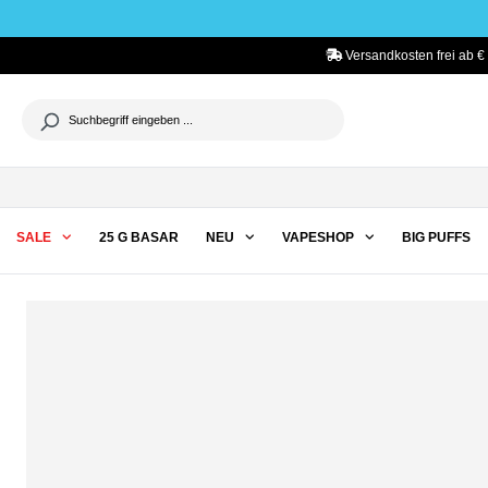
he springen
Zur Hauptnavigation springen
Versandkosten frei ab € 
SALE
25 G BASAR
NEU
VAPESHOP
BIG PUFFS