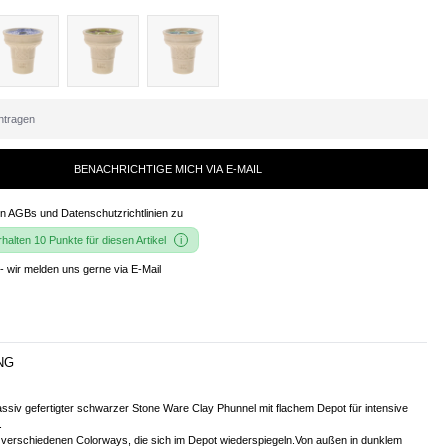
BENACHRICHTIGE MICH VIA E-MAIL
en
AGBs und Datenschutzrichtlinien
zu
alten 10 Punkte für diesen Artikel
- wir melden uns gerne via E-Mail
NG
siv gefertigter schwarzer Stone Ware Clay Phunnel mit flachem Depot für intensive
.
en verschiedenen Colorways, die sich im Depot wiederspiegeln.Von außen in dunklem