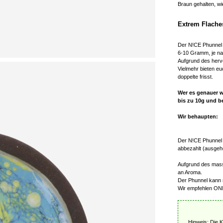
Braun gehalten, wi
Extrem Flache
Der N!CE Phunnel 
6-10 Gramm, je n
Aufgrund des herv
Vielmehr bieten e
doppelte frisst.
Wer es genauer wi
bis zu 10g und b
Wir behaupten:
Der N!CE Phunnel 
abbezahlt (ausgeh
Aufgrund des mass
an Aroma.
Der Phunnel kann 
Wir empfehlen ONM
Hinweis: Die 