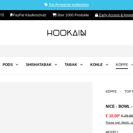
Top Angebote entdecken
70
PayPal Käuferschutz
Über 1000 Produkte
Early Access & Angeb
PODS
SHISHATABAK
TABAK
KOHLE
KÖPFE
KÖPFE
TOP 
N!CE - BOWL 
€ 10,00*
€ 29,9
Preise inkl. MwSt. 
MODELL