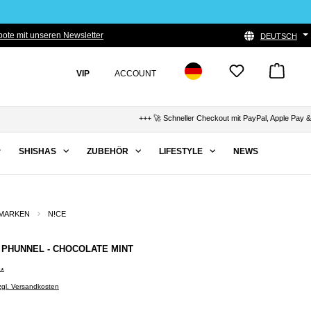
ote mit unseren Newsletter
DEUTSCH
VIP
ACCOUNT
+++ 🚀 Schneller Checkout mit PayPal, Apple Pay & Klarn
SHISHAS
ZUBEHÖR
LIFESTYLE
NEWS
MARKEN
N!CE
- PHUNNEL - CHOCOLATE MINT
0*
zzgl. Versandkosten