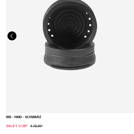
WD - HMD - SCHWARZ
DETAILS
SALE € 17,90*
€ 29,90*